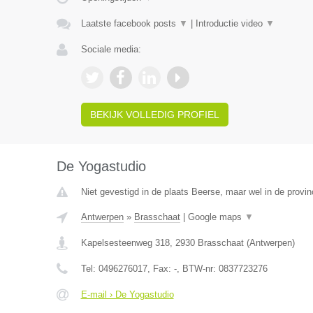
Laatste facebook posts
▼
|
Introductie video
▼
Sociale media:
BEKIJK VOLLEDIG PROFIEL
De Yogastudio
Niet gevestigd in de plaats Beerse, maar wel in de provi
Antwerpen
»
Brasschaat
|
Google maps
▼
Kapelsesteenweg 318
,
2930
Brasschaat
(
Antwerpen
)
Tel:
0496276017
, Fax:
-
, BTW-nr:
0837723276
E-mail › De Yogastudio