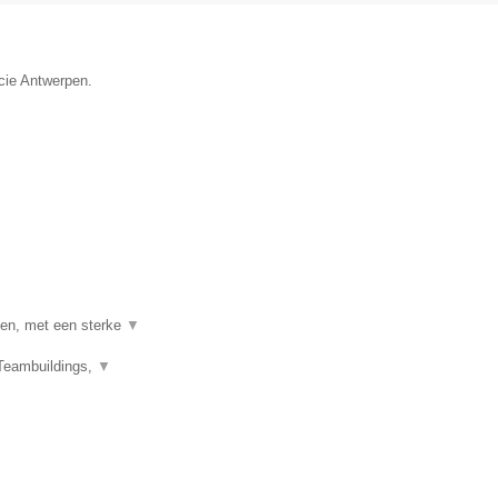
ncie Antwerpen.
pen, met een sterke
▼
 Teambuildings,
▼