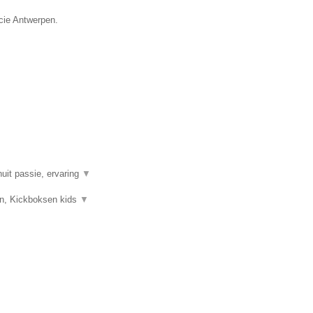
ncie Antwerpen.
uit passie, ervaring
▼
sen, Kickboksen kids
▼