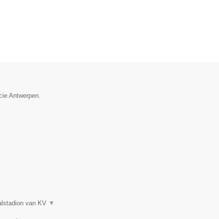
ncie Antwerpen.
balstadion van KV
▼