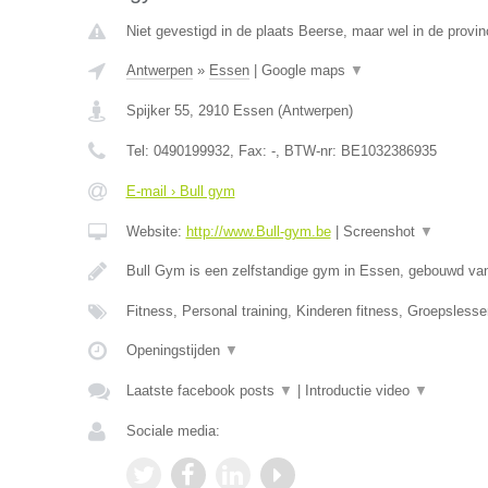
Niet gevestigd in de plaats Beerse, maar wel in de provi
Antwerpen
»
Essen
|
Google maps
▼
Spijker 55
,
2910
Essen
(
Antwerpen
)
Tel:
0490199932
, Fax:
-
, BTW-nr:
BE1032386935
E-mail › Bull gym
Website:
http://www.Bull-gym.be
|
Screenshot
▼
Bull Gym is een zelfstandige gym in Essen, gebouwd van
Fitness, Personal training, Kinderen fitness, Groepsles
Openingstijden
▼
Laatste facebook posts
▼
|
Introductie video
▼
Sociale media: