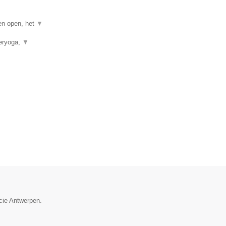
gen open, het
▼
neryoga,
▼
ncie Antwerpen.