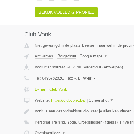
BEKIJK VOLLEDIG PROFIEL
Club Vonk
Niet gevestigd in de plaats Beerse, maar wel in de provi
Antwerpen
»
Borgerhout
|
Google maps
▼
Vooruitischtstraat 24
,
2140
Borgerhout
(
Antwerpen
)
Tel:
0495782826
, Fax:
-
, BTW-nr:
-
E-mail › Club Vonk
Website:
https://clubvonk.be/
|
Screenshot
▼
Vonk is een gezondheidsstudio waar je alles kan vinden 
Personal Training, Yoga, Groepslessen (fitness), Privé fi
Openingstijden
▼