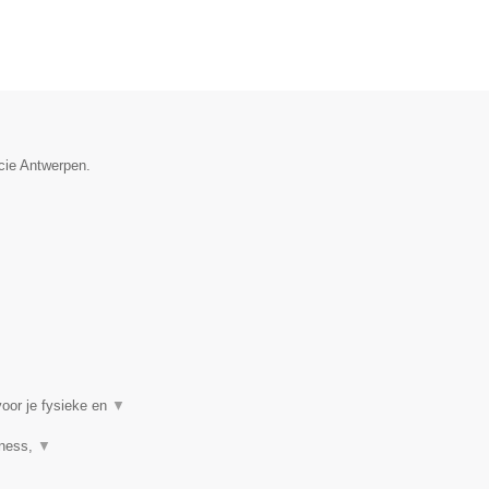
ncie Antwerpen.
voor je fysieke en
▼
tness,
▼