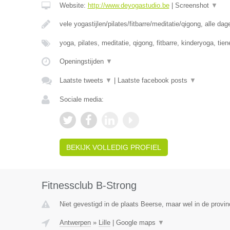
Website:
http://www.deyogastudio.be
|
Screenshot
▼
vele yogastijlen/pilates/fitbarre/meditatie/qigong, alle da
yoga, pilates, meditatie, qigong, fitbarre, kinderyoga, tie
Openingstijden
▼
Laatste tweets
▼
|
Laatste facebook posts
▼
Sociale media:
BEKIJK VOLLEDIG PROFIEL
Fitnessclub B-Strong
Niet gevestigd in de plaats Beerse, maar wel in de provi
Antwerpen
»
Lille
|
Google maps
▼