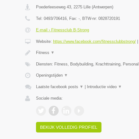
Poederleeseweg 43
,
2275
Lille
(
Antwerpen
)
Tel:
0493/706416
, Fax:
-
, BTW-nr:
0828720191
E-mail › Fitnessclub B-Strong
Website:
https://www.facebook.com/fitnessclubbstrong/
Fitness
▼
Diensten: Fitness, Bodybuilding, Krachttraining, Personal 
Openingstijden
▼
Laatste facebook posts
▼
|
Introductie video
▼
Sociale media:
BEKIJK VOLLEDIG PROFIEL