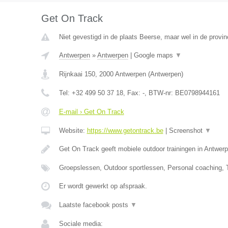
Get On Track
Niet gevestigd in de plaats Beerse, maar wel in de provi
Antwerpen
»
Antwerpen
|
Google maps
▼
Rijnkaai 150
,
2000
Antwerpen
(
Antwerpen
)
Tel:
+32 499 50 37 18
, Fax:
-
, BTW-nr:
BE0798944161
E-mail › Get On Track
Website:
https://www.getontrack.be
|
Screenshot
▼
Get On Track geeft mobiele outdoor trainingen in Antwer
Groepslessen, Outdoor sportlessen, Personal coaching,
Er wordt gewerkt op afspraak.
Laatste facebook posts
▼
Sociale media: