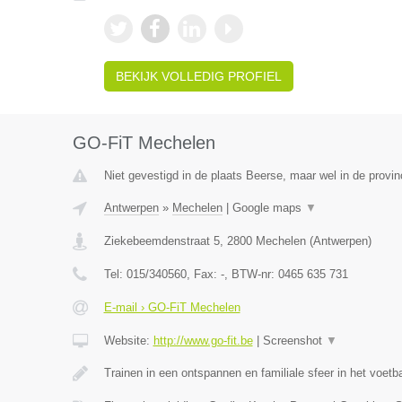
BEKIJK VOLLEDIG PROFIEL
GO-FiT Mechelen
Niet gevestigd in de plaats Beerse, maar wel in de provi
Antwerpen
»
Mechelen
|
Google maps
▼
Ziekebeemdenstraat 5
,
2800
Mechelen
(
Antwerpen
)
Tel:
015/340560
, Fax:
-
, BTW-nr:
0465 635 731
E-mail › GO-FiT Mechelen
Website:
http://www.go-fit.be
|
Screenshot
▼
Trainen in een ontspannen en familiale sfeer in het voet