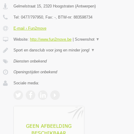
Gelmelstraat 15
,
2320
Hoogstraten
(
Antwerpen
)
Tel:
0477/797950
, Fax:
-
, BTW-nr:
883598734
E-mail › Fun2move
Website:
http://www.fun2move.be
|
Screenshot
▼
Sport en dansclub voor jong en minder jong!
▼
Diensten onbekend
Openingstijden onbekend
Sociale media: