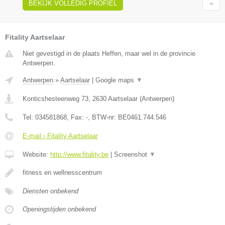
BEKIJK VOLLEDIG PROFIEL
Fitality Aartselaar
Niet gevestigd in de plaats Heffen, maar wel in de provincie
Antwerpen.
Antwerpen
»
Aartselaar
|
Google maps
▼
Konticshesteenweg 73
,
2630
Aartselaar
(
Antwerpen
)
Tel:
034581868
, Fax:
-
, BTW-nr:
BE0461.744.546
E-mail › Fitality Aartselaar
Website:
http://www.fitality.be
|
Screenshot
▼
fitness en wellnesscentrum
Diensten onbekend
Openingstijden onbekend