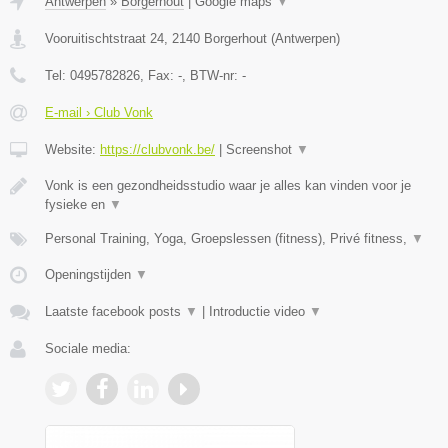
Antwerpen
»
Borgerhout
|
Google maps
▼
Vooruitischtstraat 24
,
2140
Borgerhout
(
Antwerpen
)
Tel:
0495782826
, Fax:
-
, BTW-nr:
-
E-mail › Club Vonk
Website:
https://clubvonk.be/
|
Screenshot
▼
Vonk is een gezondheidsstudio waar je alles kan vinden voor je
fysieke en
▼
Personal Training, Yoga, Groepslessen (fitness), Privé fitness,
▼
Openingstijden
▼
Laatste facebook posts
▼
|
Introductie video
▼
Sociale media: