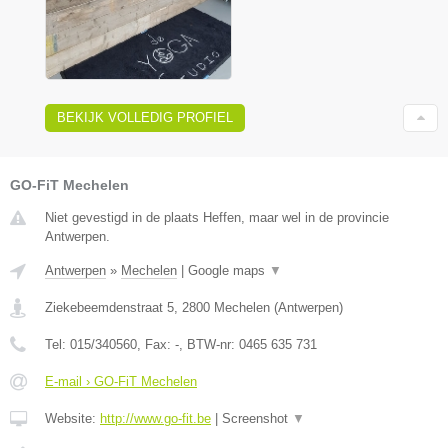
BEKIJK VOLLEDIG PROFIEL
GO-FiT Mechelen
Niet gevestigd in de plaats Heffen, maar wel in de provincie
Antwerpen.
Antwerpen
»
Mechelen
|
Google maps
▼
Ziekebeemdenstraat 5
,
2800
Mechelen
(
Antwerpen
)
Tel:
015/340560
, Fax:
-
, BTW-nr:
0465 635 731
E-mail › GO-FiT Mechelen
Website:
http://www.go-fit.be
|
Screenshot
▼