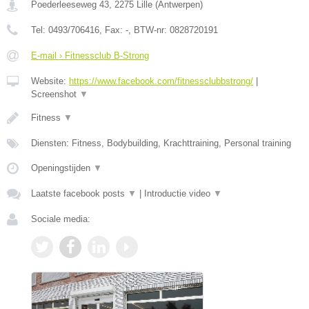
Poederleeseweg 43
,
2275
Lille
(
Antwerpen
)
Tel:
0493/706416
, Fax:
-
, BTW-nr:
0828720191
E-mail › Fitnessclub B-Strong
Website:
https://www.facebook.com/fitnessclubbstrong/
|
Screenshot
▼
Fitness
▼
Diensten: Fitness, Bodybuilding, Krachttraining, Personal training
Openingstijden
▼
Laatste facebook posts
▼
|
Introductie video
▼
Sociale media: