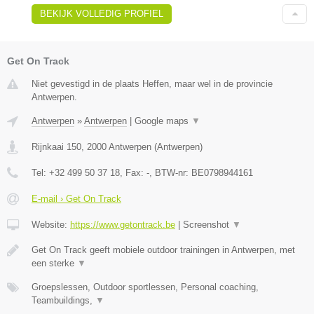
BEKIJK VOLLEDIG PROFIEL
Get On Track
Niet gevestigd in de plaats Heffen, maar wel in de provincie
Antwerpen.
Antwerpen
»
Antwerpen
|
Google maps
▼
Rijnkaai 150
,
2000
Antwerpen
(
Antwerpen
)
Tel:
+32 499 50 37 18
, Fax:
-
, BTW-nr:
BE0798944161
E-mail › Get On Track
Website:
https://www.getontrack.be
|
Screenshot
▼
Get On Track geeft mobiele outdoor trainingen in Antwerpen, met
een sterke
▼
Groepslessen, Outdoor sportlessen, Personal coaching,
Teambuildings,
▼