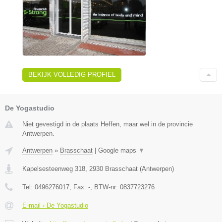
BEKIJK VOLLEDIG PROFIEL
De Yogastudio
Niet gevestigd in de plaats Heffen, maar wel in de provincie
Antwerpen.
Antwerpen
»
Brasschaat
|
Google maps
▼
Kapelsesteenweg 318
,
2930
Brasschaat
(
Antwerpen
)
Tel:
0496276017
, Fax:
-
, BTW-nr:
0837723276
E-mail › De Yogastudio