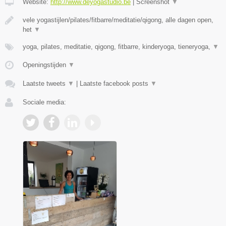
Website:
http://www.deyogastudio.be
|
Screenshot
▼
vele yogastijlen/pilates/fitbarre/meditatie/qigong, alle dagen open,
het
▼
yoga, pilates, meditatie, qigong, fitbarre, kinderyoga, tieneryoga,
▼
Openingstijden
▼
Laatste tweets
▼
|
Laatste facebook posts
▼
Sociale media: