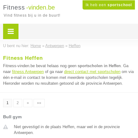
Ik heb een
sportschool
Fitness
-vinden.be
Vind fitness bij u in de buurt!
U bent nu hier:
Home
»
Antwerpen
»
Heffen
Fitness Heffen
Fitness-vinden.be bevat helaas nog geen
sportscholen in Heffen
. Ga
naar
fitness Antwerpen
of ga naar
direct contact met sportscholen
om via
één e-mail in contact te komen met meerdere sportscholen tegelijk.
Hieronder worden nu resultaten getoond uit de provincie Antwerpen.
1
2
»
»»
Bull gym
Niet gevestigd in de plaats Heffen, maar wel in de provincie
Antwerpen.