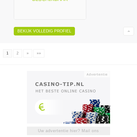
BEKIJK VOLLEDIG PROFIEL
1
2
»
»»
Uw advertentie hier? Mail ons