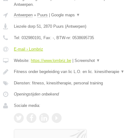
Antwerpen.
Antwerpen
»
Puurs
|
Google maps
▼
Liezele dorp 51
,
2870
Puurs
(
Antwerpen
)
Tel:
032980191
, Fax:
-
, BTW-nr:
0538695735
E-mail › Lombriz
Website:
https://www.lombriz.be
|
Screenshot
▼
Fitness onder begeleiding van lic L.O. en lic. kinesitherapie
▼
Diensten: fitness, kinesitherapie, personal training
Openingstijden onbekend
Sociale media: