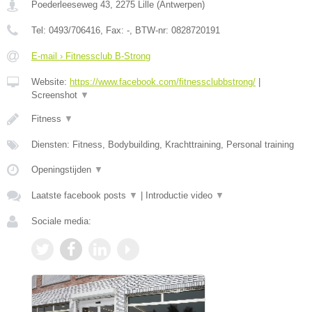
Poederleeseweg 43
,
2275
Lille
(
Antwerpen
)
Tel:
0493/706416
, Fax:
-
, BTW-nr:
0828720191
E-mail › Fitnessclub B-Strong
Website:
https://www.facebook.com/fitnessclubbstrong/
|
Screenshot
▼
Fitness
▼
Diensten: Fitness, Bodybuilding, Krachttraining, Personal training
Openingstijden
▼
Laatste facebook posts
▼
|
Introductie video
▼
Sociale media: