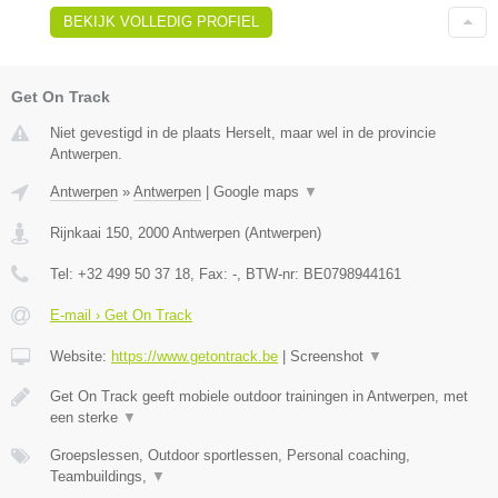
BEKIJK VOLLEDIG PROFIEL
Get On Track
Niet gevestigd in de plaats Herselt, maar wel in de provincie
Antwerpen.
Antwerpen
»
Antwerpen
|
Google maps
▼
Rijnkaai 150
,
2000
Antwerpen
(
Antwerpen
)
Tel:
+32 499 50 37 18
, Fax:
-
, BTW-nr:
BE0798944161
E-mail › Get On Track
Website:
https://www.getontrack.be
|
Screenshot
▼
Get On Track geeft mobiele outdoor trainingen in Antwerpen, met
een sterke
▼
Groepslessen, Outdoor sportlessen, Personal coaching,
Teambuildings,
▼