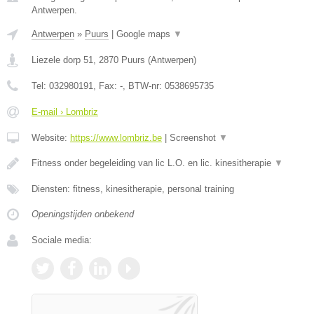
Antwerpen.
Antwerpen
»
Puurs
|
Google maps
▼
Liezele dorp 51
,
2870
Puurs
(
Antwerpen
)
Tel:
032980191
, Fax:
-
, BTW-nr:
0538695735
E-mail › Lombriz
Website:
https://www.lombriz.be
|
Screenshot
▼
Fitness onder begeleiding van lic L.O. en lic. kinesitherapie
▼
Diensten: fitness, kinesitherapie, personal training
Openingstijden onbekend
Sociale media: