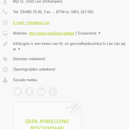
Mijl 11
,
2500
Lier
(
Antwerpen
)
Tel:
03/480.70.06
, Fax:
-
, BTW-nr:
0451.167.091
E-mail › Infraligne Lier
Website:
http://www.infraligne.be#lier
|
Screenshot
▼
InfraLigne is een keten van fit- en gezondheidscentra.In Lier zijn wij
er
▼
Diensten onbekend
Openingstijden onbekend
Sociale media: