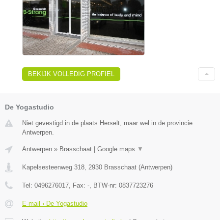
BEKIJK VOLLEDIG PROFIEL
De Yogastudio
Niet gevestigd in de plaats Herselt, maar wel in de provincie
Antwerpen.
Antwerpen
»
Brasschaat
|
Google maps
▼
Kapelsesteenweg 318
,
2930
Brasschaat
(
Antwerpen
)
Tel:
0496276017
, Fax:
-
, BTW-nr:
0837723276
E-mail › De Yogastudio