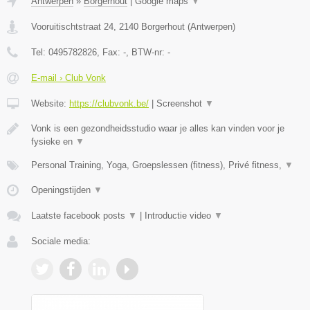
Antwerpen
»
Borgerhout
|
Google maps
▼
Vooruitischtstraat 24
,
2140
Borgerhout
(
Antwerpen
)
Tel:
0495782826
, Fax:
-
, BTW-nr:
-
E-mail › Club Vonk
Website:
https://clubvonk.be/
|
Screenshot
▼
Vonk is een gezondheidsstudio waar je alles kan vinden voor je
fysieke en
▼
Personal Training, Yoga, Groepslessen (fitness), Privé fitness,
▼
Openingstijden
▼
Laatste facebook posts
▼
|
Introductie video
▼
Sociale media: