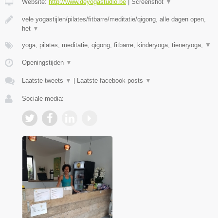
Website:
http://www.deyogastudio.be
|
Screenshot
▼
vele yogastijlen/pilates/fitbarre/meditatie/qigong, alle dagen open,
het
▼
yoga, pilates, meditatie, qigong, fitbarre, kinderyoga, tieneryoga,
▼
Openingstijden
▼
Laatste tweets
▼
|
Laatste facebook posts
▼
Sociale media: