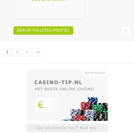
BEKIJK VOLLEDIG PROFIEL
1
2
»
»»
Uw advertentie hier? Mail ons