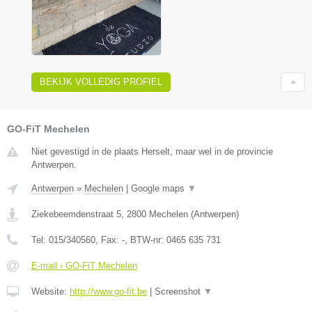
BEKIJK VOLLEDIG PROFIEL
GO-FiT Mechelen
Niet gevestigd in de plaats Herselt, maar wel in de provincie
Antwerpen.
Antwerpen
»
Mechelen
|
Google maps
▼
Ziekebeemdenstraat 5
,
2800
Mechelen
(
Antwerpen
)
Tel:
015/340560
, Fax:
-
, BTW-nr:
0465 635 731
E-mail › GO-FiT Mechelen
Website:
http://www.go-fit.be
|
Screenshot
▼