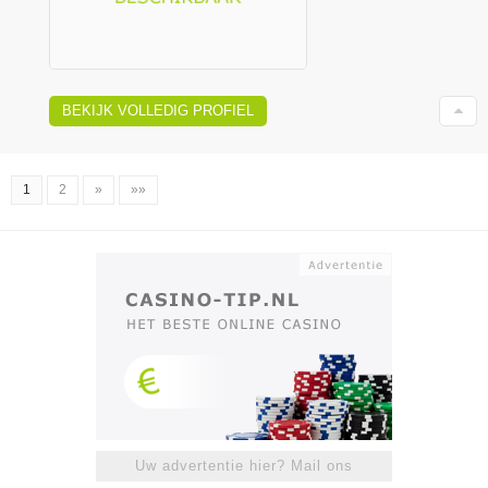
BEKIJK VOLLEDIG PROFIEL
1
2
»
»»
Uw advertentie hier? Mail ons