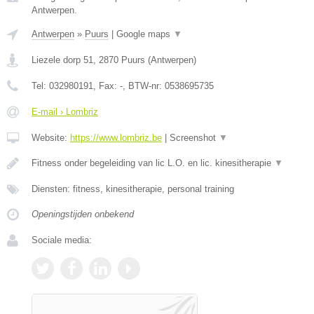
Antwerpen.
Antwerpen
»
Puurs
|
Google maps
▼
Liezele dorp 51
,
2870
Puurs
(
Antwerpen
)
Tel:
032980191
, Fax:
-
, BTW-nr:
0538695735
E-mail › Lombriz
Website:
https://www.lombriz.be
|
Screenshot
▼
Fitness onder begeleiding van lic L.O. en lic. kinesitherapie
▼
Diensten: fitness, kinesitherapie, personal training
Openingstijden onbekend
Sociale media: