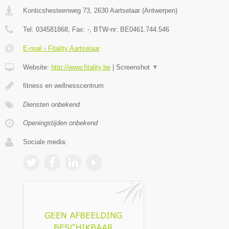
Konticshesteenweg 73
,
2630
Aartselaar
(
Antwerpen
)
Tel:
034581868
, Fax:
-
, BTW-nr:
BE0461.744.546
E-mail › Fitality Aartselaar
Website:
http://www.fitality.be
|
Screenshot
▼
fitness en wellnesscentrum
Diensten onbekend
Openingstijden onbekend
Sociale media: