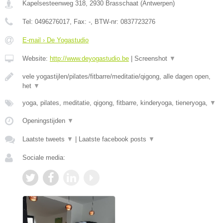
Kapelsesteenweg 318
,
2930
Brasschaat
(
Antwerpen
)
Tel:
0496276017
, Fax:
-
, BTW-nr:
0837723276
E-mail › De Yogastudio
Website:
http://www.deyogastudio.be
|
Screenshot
▼
vele yogastijlen/pilates/fitbarre/meditatie/qigong, alle dagen open,
het
▼
yoga, pilates, meditatie, qigong, fitbarre, kinderyoga, tieneryoga,
▼
Openingstijden
▼
Laatste tweets
▼
|
Laatste facebook posts
▼
Sociale media: