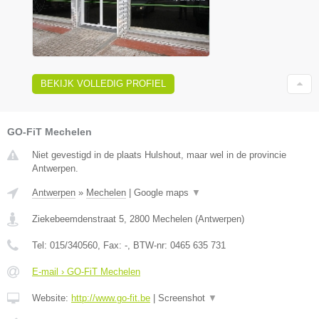
BEKIJK VOLLEDIG PROFIEL
GO-FiT Mechelen
Niet gevestigd in de plaats Hulshout, maar wel in de provincie
Antwerpen.
Antwerpen
»
Mechelen
|
Google maps
▼
Ziekebeemdenstraat 5
,
2800
Mechelen
(
Antwerpen
)
Tel:
015/340560
, Fax:
-
, BTW-nr:
0465 635 731
E-mail › GO-FiT Mechelen
Website:
http://www.go-fit.be
|
Screenshot
▼