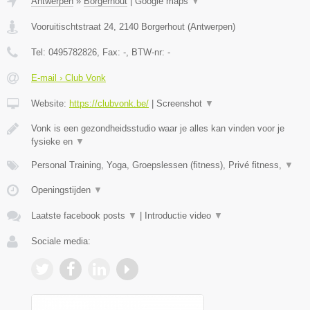
Antwerpen
»
Borgerhout
|
Google maps
▼
Vooruitischtstraat 24
,
2140
Borgerhout
(
Antwerpen
)
Tel:
0495782826
, Fax:
-
, BTW-nr:
-
E-mail › Club Vonk
Website:
https://clubvonk.be/
|
Screenshot
▼
Vonk is een gezondheidsstudio waar je alles kan vinden voor je
fysieke en
▼
Personal Training, Yoga, Groepslessen (fitness), Privé fitness,
▼
Openingstijden
▼
Laatste facebook posts
▼
|
Introductie video
▼
Sociale media: