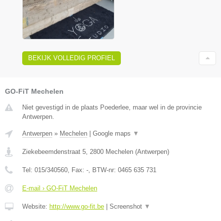
BEKIJK VOLLEDIG PROFIEL
GO-FiT Mechelen
Niet gevestigd in de plaats Poederlee, maar wel in de provincie
Antwerpen.
Antwerpen
»
Mechelen
|
Google maps
▼
Ziekebeemdenstraat 5
,
2800
Mechelen
(
Antwerpen
)
Tel:
015/340560
, Fax:
-
, BTW-nr:
0465 635 731
E-mail › GO-FiT Mechelen
Website:
http://www.go-fit.be
|
Screenshot
▼