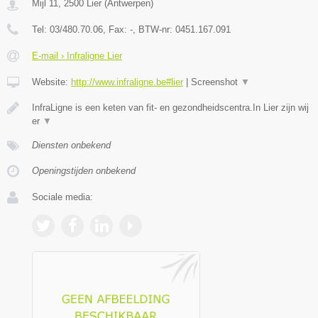
Mijl 11
,
2500
Lier
(
Antwerpen
)
Tel:
03/480.70.06
, Fax:
-
, BTW-nr:
0451.167.091
E-mail › Infraligne Lier
Website:
http://www.infraligne.be#lier
|
Screenshot
▼
InfraLigne is een keten van fit- en gezondheidscentra.In Lier zijn wij
er
▼
Diensten onbekend
Openingstijden onbekend
Sociale media: