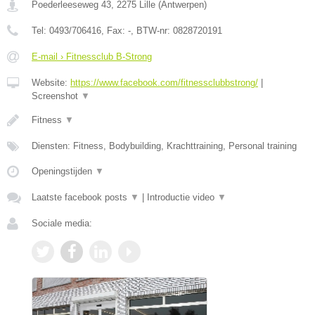
Poederleeseweg 43
,
2275
Lille
(
Antwerpen
)
Tel:
0493/706416
, Fax:
-
, BTW-nr:
0828720191
E-mail › Fitnessclub B-Strong
Website:
https://www.facebook.com/fitnessclubbstrong/
|
Screenshot
▼
Fitness
▼
Diensten: Fitness, Bodybuilding, Krachttraining, Personal training
Openingstijden
▼
Laatste facebook posts
▼
|
Introductie video
▼
Sociale media: