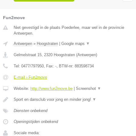
Fun2move
Niet gevestigd in de plaats Poederlee, maar wel in de provincie
Antwerpen.
Antwerpen
»
Hoogstraten
|
Google maps
▼
Gelmelstraat 15
,
2320
Hoogstraten
(
Antwerpen
)
Tel:
0477/797950
, Fax:
-
, BTW-nr:
883598734
E-mail › Fun2move
Website:
http://www.fun2move.be
|
Screenshot
▼
Sport en dansclub voor jong en minder jong!
▼
Diensten onbekend
Openingstijden onbekend
Sociale media: