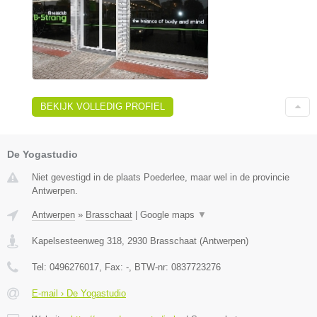
BEKIJK VOLLEDIG PROFIEL
De Yogastudio
Niet gevestigd in de plaats Poederlee, maar wel in de provincie
Antwerpen.
Antwerpen
»
Brasschaat
|
Google maps
▼
Kapelsesteenweg 318
,
2930
Brasschaat
(
Antwerpen
)
Tel:
0496276017
, Fax:
-
, BTW-nr:
0837723276
E-mail › De Yogastudio