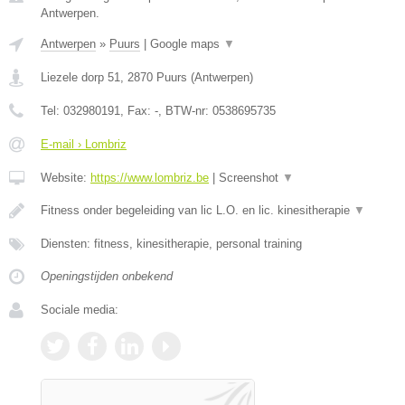
Antwerpen.
Antwerpen
»
Puurs
|
Google maps
▼
Liezele dorp 51
,
2870
Puurs
(
Antwerpen
)
Tel:
032980191
, Fax:
-
, BTW-nr:
0538695735
E-mail › Lombriz
Website:
https://www.lombriz.be
|
Screenshot
▼
Fitness onder begeleiding van lic L.O. en lic. kinesitherapie
▼
Diensten: fitness, kinesitherapie, personal training
Openingstijden onbekend
Sociale media: