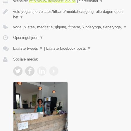
Website:
http://www.deyogastudio.be
|
Screenshot
▼
vele yogastijlen/pilates/fitbarre/meditatie/qigong, alle dagen open,
het
▼
yoga, pilates, meditatie, qigong, fitbarre, kinderyoga, tieneryoga,
▼
Openingstijden
▼
Laatste tweets
▼
|
Laatste facebook posts
▼
Sociale media: