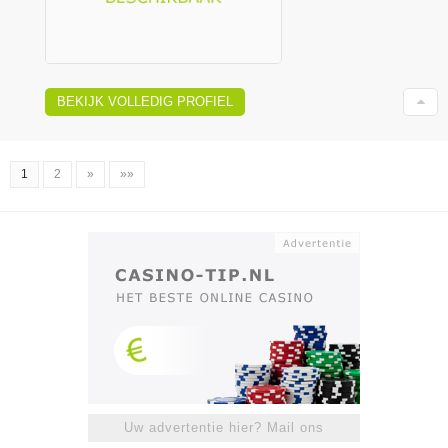
BEKIJK VOLLEDIG PROFIEL
1
2
»
»»
Uw advertentie hier? Mail ons