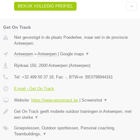
BEKIJK VOLLEDIG PROFIEL
Get On Track
Niet gevestigd in de plaats Poederlee, maar wel in de provincie
Antwerpen.
Antwerpen
»
Antwerpen
|
Google maps
▼
Rijnkaai 150
,
2000
Antwerpen
(
Antwerpen
)
Tel:
+32 499 50 37 18
, Fax:
-
, BTW-nr:
BE0798944161
E-mail › Get On Track
Website:
https://www.getontrack.be
|
Screenshot
▼
Get On Track geeft mobiele outdoor trainingen in Antwerpen, met
een sterke
▼
Groepslessen, Outdoor sportlessen, Personal coaching,
Teambuildings,
▼