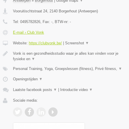
Antwerpen
»
Borgerhout
|
Google maps
▼
Vooruitischtstraat 24
,
2140
Borgerhout
(
Antwerpen
)
Tel:
0495782826
, Fax:
-
, BTW-nr:
-
E-mail › Club Vonk
Website:
https://clubvonk.be/
|
Screenshot
▼
Vonk is een gezondheidsstudio waar je alles kan vinden voor je
fysieke en
▼
Personal Training, Yoga, Groepslessen (fitness), Privé fitness,
▼
Openingstijden
▼
Laatste facebook posts
▼
|
Introductie video
▼
Sociale media: