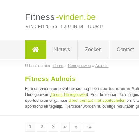
Fitness
-vinden.be
VIND FITNESS BIJ U IN DE BUURT!
Nieuws
Zoeken
Contact
U bent nu hier:
Home
»
Henegouwen
»
Aulnois
Fitness Aulnois
Fitness-vinden.be bevat helaas nog geen
sportscholen in Aul
Henegouwen (
fitness Henegouwen
). Voer bovenaan deze pagina
sportscholen of ga naar
direct contact met sportscholen
om via 
sportscholen tegelijk. Hieronder worden nu overige resultaten g
1
2
3
4
»
»»