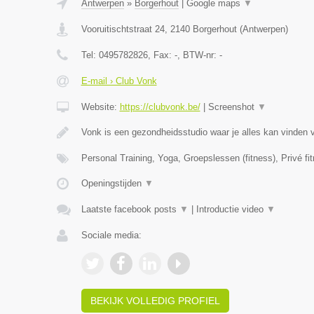
Antwerpen
»
Borgerhout
|
Google maps
▼
Vooruitischtstraat 24
,
2140
Borgerhout
(
Antwerpen
)
Tel:
0495782826
, Fax:
-
, BTW-nr:
-
E-mail › Club Vonk
Website:
https://clubvonk.be/
|
Screenshot
▼
Vonk is een gezondheidsstudio waar je alles kan vinden 
Personal Training, Yoga, Groepslessen (fitness), Privé fi
Openingstijden
▼
Laatste facebook posts
▼
|
Introductie video
▼
Sociale media:
BEKIJK VOLLEDIG PROFIEL