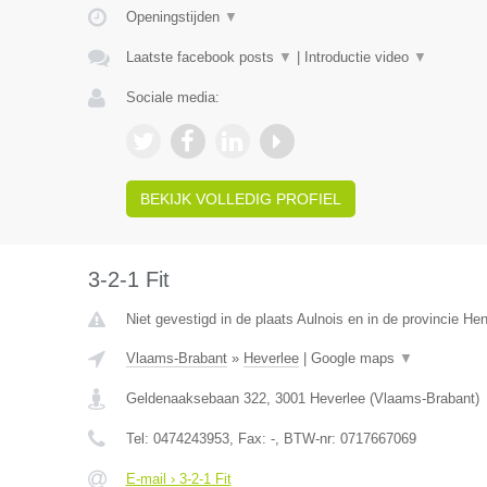
Openingstijden
▼
Laatste facebook posts
▼
|
Introductie video
▼
Sociale media:
BEKIJK VOLLEDIG PROFIEL
3-2-1 Fit
Niet gevestigd in de plaats Aulnois en in de provincie H
Vlaams-Brabant
»
Heverlee
|
Google maps
▼
Geldenaaksebaan 322
,
3001
Heverlee
(
Vlaams-Brabant
)
Tel:
0474243953
, Fax:
-
, BTW-nr:
0717667069
E-mail › 3-2-1 Fit