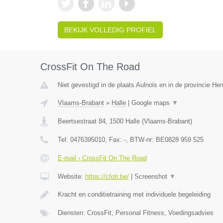
BEKIJK VOLLEDIG PROFIEL
CrossFit On The Road
Niet gevestigd in de plaats Aulnois en in de provincie H
Vlaams-Brabant
»
Halle
|
Google maps
▼
Beertsestraat 84
,
1500
Halle
(
Vlaams-Brabant
)
Tel:
0476395010
, Fax:
-
, BTW-nr:
BE0828 959 525
E-mail › CrossFit On The Road
Website:
https://cfotr.be/
|
Screenshot
▼
Kracht en conditietraining met individuele begeleiding
Diensten: CrossFit, Personal Fitness, Voedingsadvies