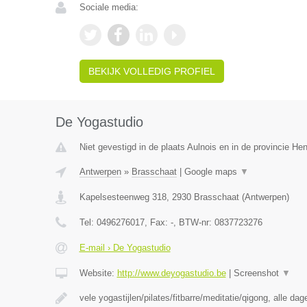
Sociale media:
BEKIJK VOLLEDIG PROFIEL
De Yogastudio
Niet gevestigd in de plaats Aulnois en in de provincie H
Antwerpen
»
Brasschaat
|
Google maps
▼
Kapelsesteenweg 318
,
2930
Brasschaat
(
Antwerpen
)
Tel:
0496276017
, Fax:
-
, BTW-nr:
0837723276
E-mail › De Yogastudio
Website:
http://www.deyogastudio.be
|
Screenshot
▼
vele yogastijlen/pilates/fitbarre/meditatie/qigong, alle da