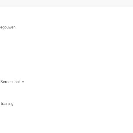
enegouwen.
|
Screenshot
▼
training