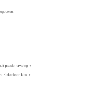
enegouwen.
uit passie, ervaring
▼
sen, Kickboksen kids
▼