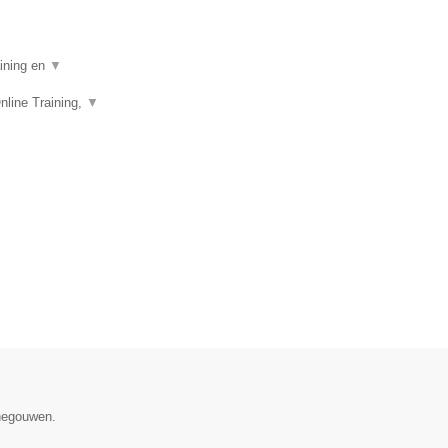
aining en
▼
nline Training,
▼
enegouwen.