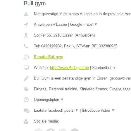
Bull gym
Niet gevestigd in de plaats Aulnois en in de provincie H
Antwerpen
»
Essen
|
Google maps
▼
Spijker 55
,
2910
Essen
(
Antwerpen
)
Tel:
0490199932
, Fax:
-
, BTW-nr:
BE1032386935
E-mail › Bull gym
Website:
http://www.Bull-gym.be
|
Screenshot
▼
Bull Gym is een zelfstandige gym in Essen, gebouwd van
Fitness, Personal training, Kinderen fitness, Groepsles
Openingstijden
▼
Laatste facebook posts
▼
|
Introductie video
▼
Sociale media: