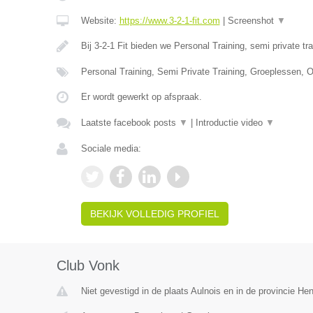
Website:
https://www.3-2-1-fit.com
|
Screenshot
▼
Bij 3-2-1 Fit bieden we Personal Training, semi private tr
Personal Training, Semi Private Training, Groeplessen, O
Er wordt gewerkt op afspraak.
Laatste facebook posts
▼
|
Introductie video
▼
Sociale media:
BEKIJK VOLLEDIG PROFIEL
Club Vonk
Niet gevestigd in de plaats Aulnois en in de provincie H