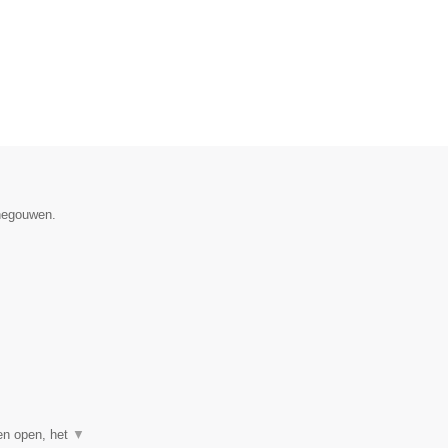
enegouwen.
gen open, het
▼