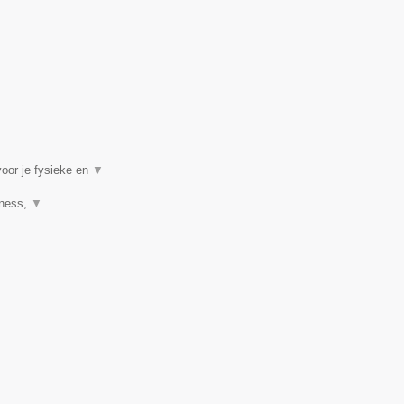
voor je fysieke en
▼
tness,
▼