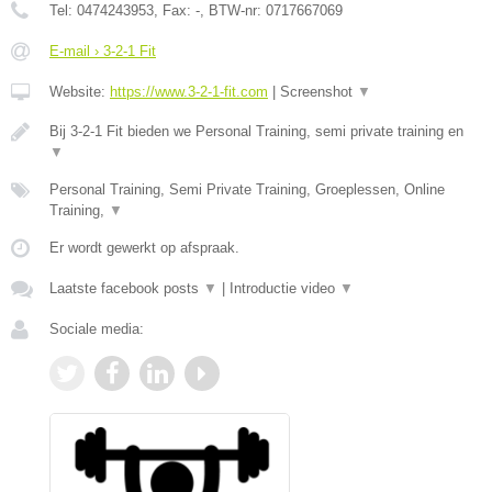
Tel:
0474243953
, Fax:
-
, BTW-nr:
0717667069
E-mail › 3-2-1 Fit
Website:
https://www.3-2-1-fit.com
|
Screenshot
▼
Bij 3-2-1 Fit bieden we Personal Training, semi private training en
▼
Personal Training, Semi Private Training, Groeplessen, Online
Training,
▼
Er wordt gewerkt op afspraak.
Laatste facebook posts
▼
|
Introductie video
▼
Sociale media: