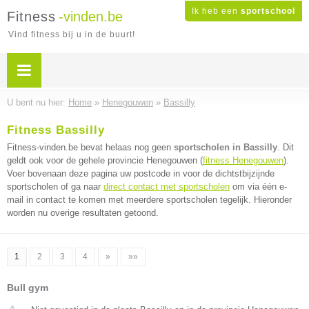
Ik heb een
sportschool
Fitness
-vinden.be
Vind fitness bij u in de buurt!
U bent nu hier:
Home
»
Henegouwen
»
Bassilly
Fitness Bassilly
Fitness-vinden.be bevat helaas nog geen
sportscholen in Bassilly
. Dit
geldt ook voor de gehele provincie Henegouwen (
fitness Henegouwen
).
Voer bovenaan deze pagina uw postcode in voor de dichtstbijzijnde
sportscholen of ga naar
direct contact met sportscholen
om via één e-
mail in contact te komen met meerdere sportscholen tegelijk. Hieronder
worden nu overige resultaten getoond.
1
2
3
4
»
»»
Bull gym