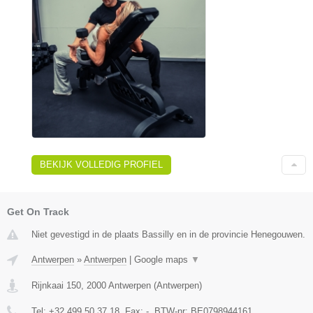
BEKIJK VOLLEDIG PROFIEL
Get On Track
Niet gevestigd in de plaats Bassilly en in de provincie Henegouwen.
Antwerpen
»
Antwerpen
|
Google maps
▼
Rijnkaai 150
,
2000
Antwerpen
(
Antwerpen
)
Tel:
+32 499 50 37 18
, Fax:
-
, BTW-nr:
BE0798944161