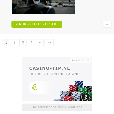
BEKIJK VOLLEDIG PROFIEL
1
2
3
4
»
»»
Uw advertentie hier? Mail ons