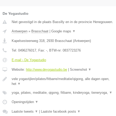
De Yogastudio
Niet gevestigd in de plaats Bassilly en in de provincie Henegouwen.
Antwerpen
»
Brasschaat
|
Google maps
▼
Kapelsesteenweg 318
,
2930
Brasschaat
(
Antwerpen
)
Tel:
0496276017
, Fax:
-
, BTW-nr:
0837723276
E-mail › De Yogastudio
Website:
http://www.deyogastudio.be
|
Screenshot
▼
vele yogastijlen/pilates/fitbarre/meditatie/qigong, alle dagen open,
het
▼
yoga, pilates, meditatie, qigong, fitbarre, kinderyoga, tieneryoga,
▼
Openingstijden
▼
Laatste tweets
▼
|
Laatste facebook posts
▼