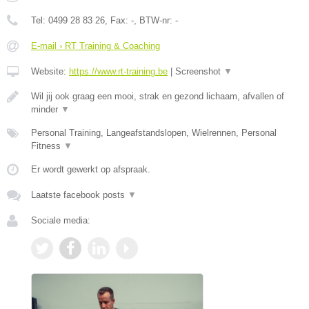
Tel:
0499 28 83 26
, Fax:
-
, BTW-nr:
-
E-mail › RT Training & Coaching
Website:
https://www.rt-training.be
|
Screenshot
▼
Wil jij ook graag een mooi, strak en gezond lichaam, afvallen of
minder
▼
Personal Training, Langeafstandslopen, Wielrennen, Personal
Fitness
▼
Er wordt gewerkt op afspraak.
Laatste facebook posts
▼
Sociale media: