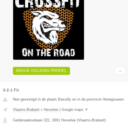
BEKIJK VOLLEDIG PROFIEL
3-2-1 Fit
Niet gevestigd in de plaats Bassilly en in de provincie Henegouwen.
Vlaams-Brabant
»
Heverlee
|
Google maps
▼
Geldenaaksebaan 322
,
3001
Heverlee
(
Vlaams-Brabant
)