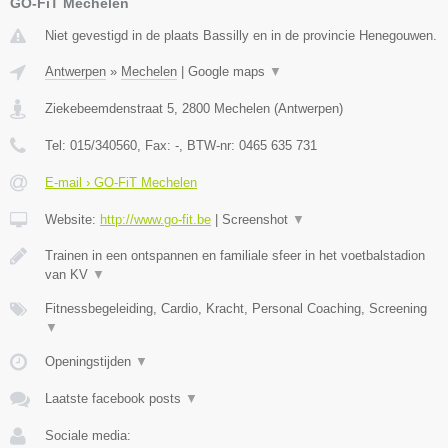
GO-FiT Mechelen
Niet gevestigd in de plaats Bassilly en in de provincie Henegouwen.
Antwerpen
»
Mechelen
|
Google maps
▼
Ziekebeemdenstraat 5
,
2800
Mechelen
(
Antwerpen
)
Tel:
015/340560
, Fax:
-
, BTW-nr:
0465 635 731
E-mail › GO-FiT Mechelen
Website:
http://www.go-fit.be
|
Screenshot
▼
Trainen in een ontspannen en familiale sfeer in het voetbalstadion
van KV
▼
Fitnessbegeleiding, Cardio, Kracht, Personal Coaching, Screening
▼
Openingstijden
▼
Laatste facebook posts
▼
Sociale media: