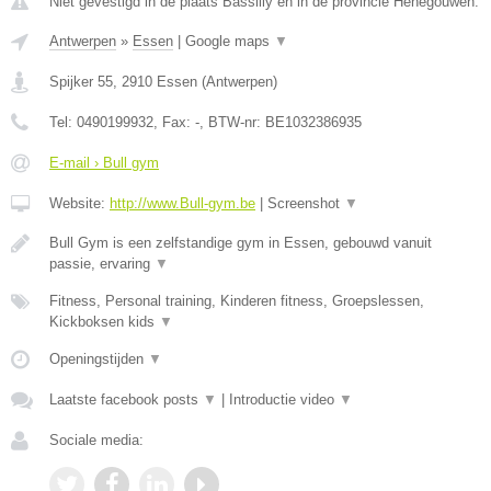
Niet gevestigd in de plaats Bassilly en in de provincie Henegouwen.
Antwerpen
»
Essen
|
Google maps
▼
Spijker 55
,
2910
Essen
(
Antwerpen
)
Tel:
0490199932
, Fax:
-
, BTW-nr:
BE1032386935
E-mail › Bull gym
Website:
http://www.Bull-gym.be
|
Screenshot
▼
Bull Gym is een zelfstandige gym in Essen, gebouwd vanuit
passie, ervaring
▼
Fitness, Personal training, Kinderen fitness, Groepslessen,
Kickboksen kids
▼
Openingstijden
▼
Laatste facebook posts
▼
|
Introductie video
▼
Sociale media: