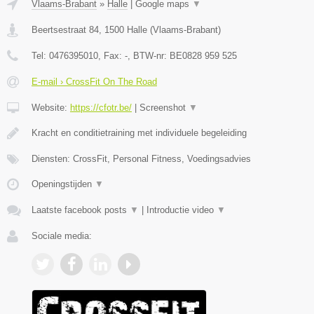
Vlaams-Brabant
»
Halle
|
Google maps
▼
Beertsestraat 84
,
1500
Halle
(
Vlaams-Brabant
)
Tel:
0476395010
, Fax:
-
, BTW-nr:
BE0828 959 525
E-mail › CrossFit On The Road
Website:
https://cfotr.be/
|
Screenshot
▼
Kracht en conditietraining met individuele begeleiding
Diensten: CrossFit, Personal Fitness, Voedingsadvies
Openingstijden
▼
Laatste facebook posts
▼
|
Introductie video
▼
Sociale media: