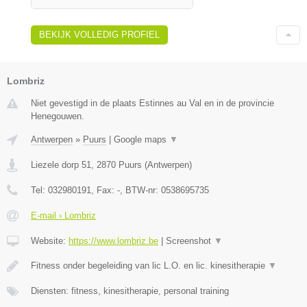
BEKIJK VOLLEDIG PROFIEL
Lombriz
Niet gevestigd in de plaats Estinnes au Val en in de provincie
Henegouwen.
Antwerpen
»
Puurs
|
Google maps
▼
Liezele dorp 51
,
2870
Puurs
(
Antwerpen
)
Tel:
032980191
, Fax:
-
, BTW-nr:
0538695735
E-mail › Lombriz
Website:
https://www.lombriz.be
|
Screenshot
▼
Fitness onder begeleiding van lic L.O. en lic. kinesitherapie
▼
Diensten: fitness, kinesitherapie, personal training