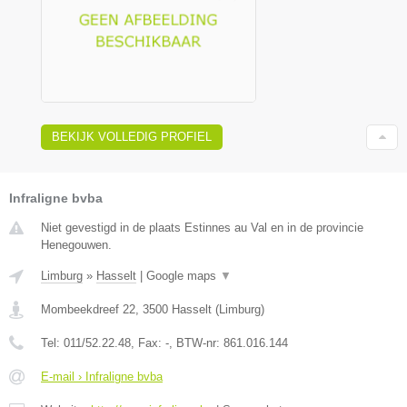
BEKIJK VOLLEDIG PROFIEL
Infraligne bvba
Niet gevestigd in de plaats Estinnes au Val en in de provincie
Henegouwen.
Limburg
»
Hasselt
|
Google maps
▼
Mombeekdreef 22
,
3500
Hasselt
(
Limburg
)
Tel:
011/52.22.48
, Fax:
-
, BTW-nr:
861.016.144
E-mail › Infraligne bvba