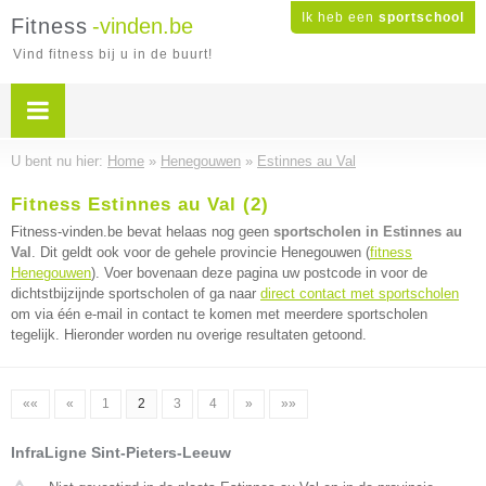
Ik heb een
sportschool
Fitness
-vinden.be
Vind fitness bij u in de buurt!
U bent nu hier:
Home
»
Henegouwen
»
Estinnes au Val
Fitness Estinnes au Val (2)
Fitness-vinden.be bevat helaas nog geen
sportscholen in Estinnes au
Val
. Dit geldt ook voor de gehele provincie Henegouwen (
fitness
Henegouwen
). Voer bovenaan deze pagina uw postcode in voor de
dichtstbijzijnde sportscholen of ga naar
direct contact met sportscholen
om via één e-mail in contact te komen met meerdere sportscholen
tegelijk. Hieronder worden nu overige resultaten getoond.
««
«
1
2
3
4
»
»»
InfraLigne Sint-Pieters-Leeuw