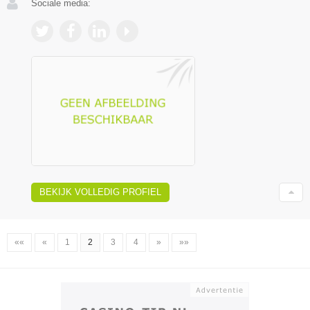
Sociale media:
BEKIJK VOLLEDIG PROFIEL
««
«
1
2
3
4
»
»»