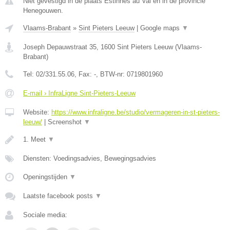
Niet gevestigd in de plaats Estinnes au Val en in de provincie
Henegouwen.
Vlaams-Brabant
»
Sint Pieters Leeuw
|
Google maps
▼
Joseph Depauwstraat 35
,
1600
Sint Pieters Leeuw
(
Vlaams-
Brabant
)
Tel:
02/331.55.06
, Fax:
-
, BTW-nr:
0719801960
E-mail › InfraLigne Sint-Pieters-Leeuw
Website:
https://www.infraligne.be/studio/vermageren-in-st-pieters-
leeuw/
|
Screenshot
▼
1. Meet
▼
Diensten: Voedingsadvies, Bewegingsadvies
Openingstijden
▼
Laatste facebook posts
▼
Sociale media: