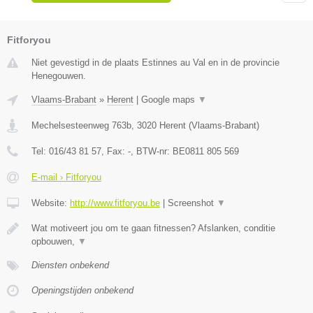
Fitforyou
Niet gevestigd in de plaats Estinnes au Val en in de provincie
Henegouwen.
Vlaams-Brabant
»
Herent
|
Google maps
▼
Mechelsesteenweg 763b
,
3020
Herent
(
Vlaams-Brabant
)
Tel:
016/43 81 57
, Fax:
-
, BTW-nr:
BE0811 805 569
E-mail › Fitforyou
Website:
http://www.fitforyou.be
|
Screenshot
▼
Wat motiveert jou om te gaan fitnessen? Afslanken, conditie
opbouwen,
▼
Diensten onbekend
Openingstijden onbekend