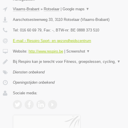
Vlaams-Brabant
»
Rotselaar
|
Google maps
▼
Aarschotsesteenweg 33
,
3110
Rotselaar
(
Vlaams-Brabant
)
Tel:
016 60 69 79
, Fax:
-
, BTW-nr:
BE 0888 373 510
E-mail › Respiro Sport- en gezondheidscentrum
Website:
http://www.respiro.be
|
Screenshot
▼
Bij Respiro kan je terecht voor Fitness, groepslessen, cycling,
▼
Diensten onbekend
Openingstijden onbekend
Sociale media: