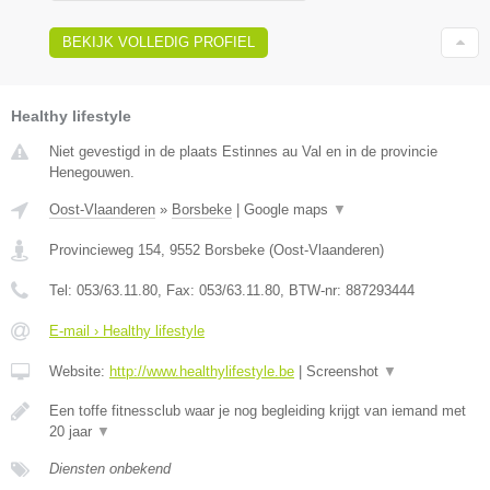
BEKIJK VOLLEDIG PROFIEL
Healthy lifestyle
Niet gevestigd in de plaats Estinnes au Val en in de provincie
Henegouwen.
Oost-Vlaanderen
»
Borsbeke
|
Google maps
▼
Provincieweg 154
,
9552
Borsbeke
(
Oost-Vlaanderen
)
Tel:
053/63.11.80
, Fax:
053/63.11.80
, BTW-nr:
887293444
E-mail › Healthy lifestyle
Website:
http://www.healthylifestyle.be
|
Screenshot
▼
Een toffe fitnessclub waar je nog begleiding krijgt van iemand met
20 jaar
▼
Diensten onbekend