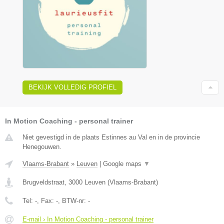
BEKIJK VOLLEDIG PROFIEL
In Motion Coaching - personal trainer
Niet gevestigd in de plaats Estinnes au Val en in de provincie
Henegouwen.
Vlaams-Brabant
»
Leuven
|
Google maps
▼
Brugveldstraat
,
3000
Leuven
(
Vlaams-Brabant
)
Tel:
-
, Fax:
-
, BTW-nr:
-
E-mail › In Motion Coaching - personal trainer