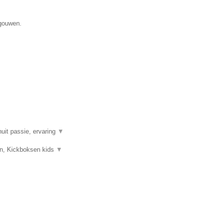
egouwen.
uit passie, ervaring
▼
sen, Kickboksen kids
▼