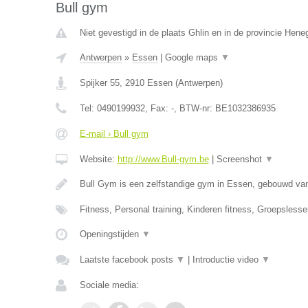
Bull gym
Niet gevestigd in de plaats Ghlin en in de provincie Hen
Antwerpen
»
Essen
|
Google maps
▼
Spijker 55
,
2910
Essen
(
Antwerpen
)
Tel:
0490199932
, Fax:
-
, BTW-nr:
BE1032386935
E-mail › Bull gym
Website:
http://www.Bull-gym.be
|
Screenshot
▼
Bull Gym is een zelfstandige gym in Essen, gebouwd van
Fitness, Personal training, Kinderen fitness, Groepsles
Openingstijden
▼
Laatste facebook posts
▼
|
Introductie video
▼
Sociale media: