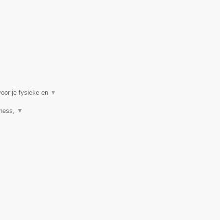
voor je fysieke en
▼
tness,
▼