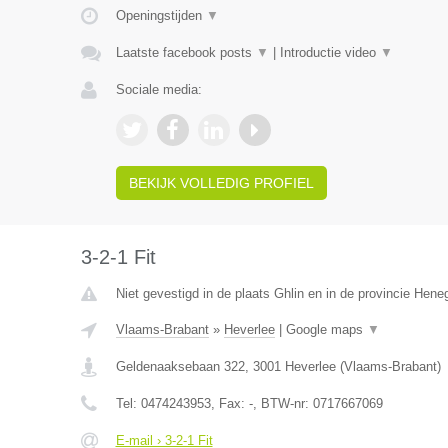
Openingstijden
▼
Laatste facebook posts
▼
|
Introductie video
▼
Sociale media:
BEKIJK VOLLEDIG PROFIEL
3-2-1 Fit
Niet gevestigd in de plaats Ghlin en in de provincie Hen
Vlaams-Brabant
»
Heverlee
|
Google maps
▼
Geldenaaksebaan 322
,
3001
Heverlee
(
Vlaams-Brabant
)
Tel:
0474243953
, Fax:
-
, BTW-nr:
0717667069
E-mail › 3-2-1 Fit