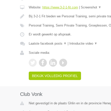
Website:
https://www.3-2-1-fit.com
|
Screenshot
▼
Bij 3-2-1 Fit bieden we Personal Training, semi private tr
Personal Training, Semi Private Training, Groeplessen, O
Er wordt gewerkt op afspraak.
Laatste facebook posts
▼
|
Introductie video
▼
Sociale media:
BEKIJK VOLLEDIG PROFIEL
Club Vonk
Niet gevestigd in de plaats Ghlin en in de provincie Hen