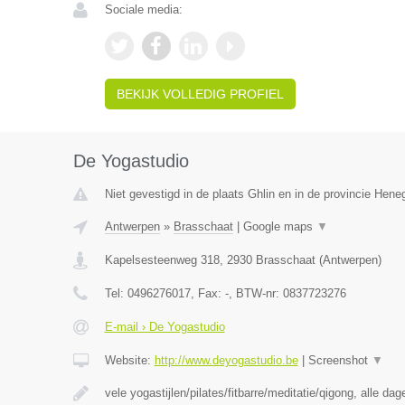
Sociale media:
BEKIJK VOLLEDIG PROFIEL
De Yogastudio
Niet gevestigd in de plaats Ghlin en in de provincie Hen
Antwerpen
»
Brasschaat
|
Google maps
▼
Kapelsesteenweg 318
,
2930
Brasschaat
(
Antwerpen
)
Tel:
0496276017
, Fax:
-
, BTW-nr:
0837723276
E-mail › De Yogastudio
Website:
http://www.deyogastudio.be
|
Screenshot
▼
vele yogastijlen/pilates/fitbarre/meditatie/qigong, alle da