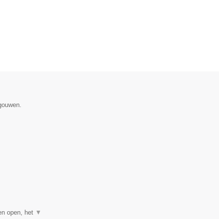
egouwen.
gen open, het
▼