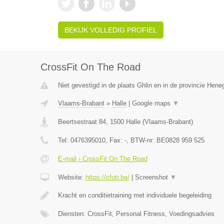
BEKIJK VOLLEDIG PROFIEL
CrossFit On The Road
Niet gevestigd in de plaats Ghlin en in de provincie Hen
Vlaams-Brabant
»
Halle
|
Google maps
▼
Beertsestraat 84
,
1500
Halle
(
Vlaams-Brabant
)
Tel:
0476395010
, Fax:
-
, BTW-nr:
BE0828 959 525
E-mail › CrossFit On The Road
Website:
https://cfotr.be/
|
Screenshot
▼
Kracht en conditietraining met individuele begeleiding
Diensten: CrossFit, Personal Fitness, Voedingsadvies