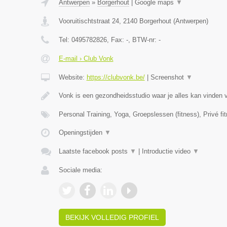
Antwerpen
»
Borgerhout
|
Google maps
▼
Vooruitischtstraat 24
,
2140
Borgerhout
(
Antwerpen
)
Tel:
0495782826
, Fax:
-
, BTW-nr:
-
E-mail › Club Vonk
Website:
https://clubvonk.be/
|
Screenshot
▼
Vonk is een gezondheidsstudio waar je alles kan vinden 
Personal Training, Yoga, Groepslessen (fitness), Privé fi
Openingstijden
▼
Laatste facebook posts
▼
|
Introductie video
▼
Sociale media:
BEKIJK VOLLEDIG PROFIEL