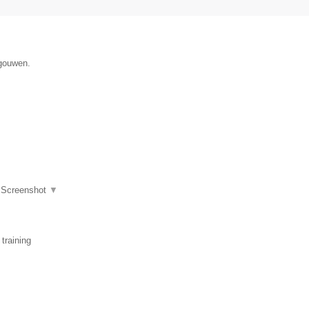
egouwen.
|
Screenshot
▼
training