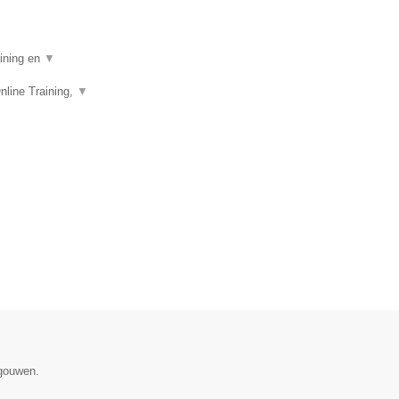
aining en
▼
nline Training,
▼
egouwen.