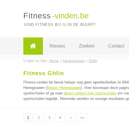
Fitness
-vinden.be
VIND FITNESS BIJ U IN DE BUURT!
Nieuws
Zoeken
Contact
U bent nu hier:
Home
»
Henegouwen
»
Ghlin
Fitness Ghlin
Fitness-vinden.be bevat helaas nog geen
sportscholen in Ghl
Henegouwen (
fitness Henegouwen
). Voer bovenaan deze pagina
sportscholen of ga naar
direct contact met sportscholen
om via 
sportscholen tegelijk. Hieronder worden nu overige resultaten g
1
2
3
4
»
»»