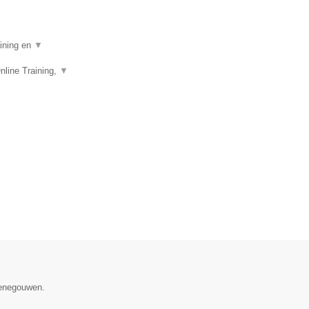
aining en
▼
nline Training,
▼
Henegouwen.