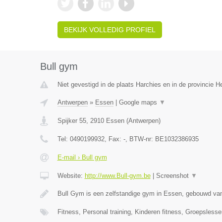
BEKIJK VOLLEDIG PROFIEL
Bull gym
Niet gevestigd in de plaats Harchies en in de provincie 
Antwerpen
»
Essen
|
Google maps
▼
Spijker 55
,
2910
Essen
(
Antwerpen
)
Tel:
0490199932
, Fax:
-
, BTW-nr:
BE1032386935
E-mail › Bull gym
Website:
http://www.Bull-gym.be
|
Screenshot
▼
Bull Gym is een zelfstandige gym in Essen, gebouwd van
Fitness, Personal training, Kinderen fitness, Groepsles