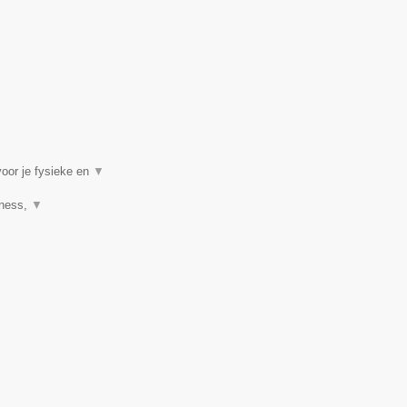
voor je fysieke en
▼
tness,
▼