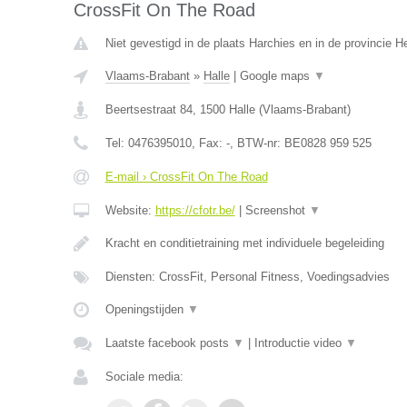
CrossFit On The Road
Niet gevestigd in de plaats Harchies en in de provincie 
Vlaams-Brabant
»
Halle
|
Google maps
▼
Beertsestraat 84
,
1500
Halle
(
Vlaams-Brabant
)
Tel:
0476395010
, Fax:
-
, BTW-nr:
BE0828 959 525
E-mail › CrossFit On The Road
Website:
https://cfotr.be/
|
Screenshot
▼
Kracht en conditietraining met individuele begeleiding
Diensten: CrossFit, Personal Fitness, Voedingsadvies
Openingstijden
▼
Laatste facebook posts
▼
|
Introductie video
▼
Sociale media: