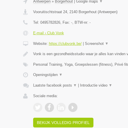
Antwerpen
»
Borgerhout
|
Google maps
▼
Vooruitischtstraat 24
,
2140
Borgerhout
(
Antwerpen
)
Tel:
0495782826
, Fax:
-
, BTW-nr:
-
E-mail › Club Vonk
Website:
https://clubvonk.be/
|
Screenshot
▼
Vonk is een gezondheidsstudio waar je alles kan vinden 
Personal Training, Yoga, Groepslessen (fitness), Privé fi
Openingstijden
▼
Laatste facebook posts
▼
|
Introductie video
▼
Sociale media:
BEKIJK VOLLEDIG PROFIEL