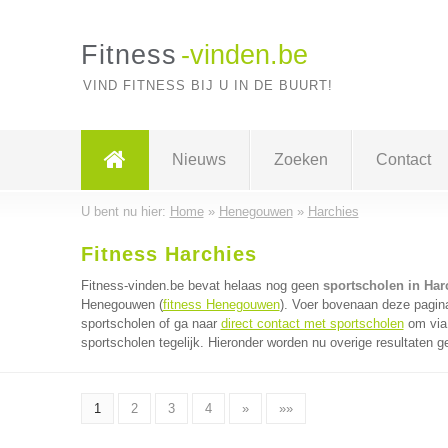
Fitness
-vinden.be
VIND FITNESS BIJ U IN DE BUURT!
Nieuws
Zoeken
Contact
U bent nu hier:
Home
»
Henegouwen
»
Harchies
Fitness Harchies
Fitness-vinden.be bevat helaas nog geen
sportscholen in Har
Henegouwen (
fitness Henegouwen
). Voer bovenaan deze pagina
sportscholen of ga naar
direct contact met sportscholen
om via 
sportscholen tegelijk. Hieronder worden nu overige resultaten g
1
2
3
4
»
»»