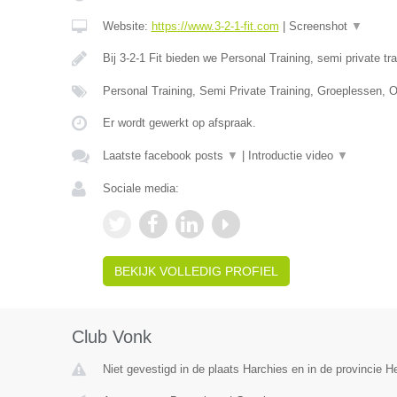
Website:
https://www.3-2-1-fit.com
|
Screenshot
▼
Bij 3-2-1 Fit bieden we Personal Training, semi private tr
Personal Training, Semi Private Training, Groeplessen, O
Er wordt gewerkt op afspraak.
Laatste facebook posts
▼
|
Introductie video
▼
Sociale media:
BEKIJK VOLLEDIG PROFIEL
Club Vonk
Niet gevestigd in de plaats Harchies en in de provincie 