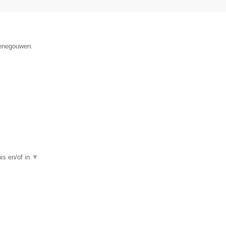
Henegouwen.
uis en/of in
▼