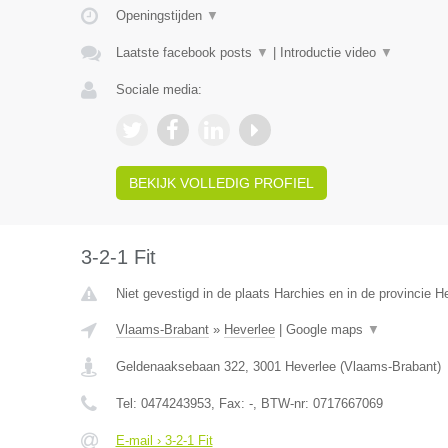
Openingstijden
▼
Laatste facebook posts
▼
|
Introductie video
▼
Sociale media:
BEKIJK VOLLEDIG PROFIEL
3-2-1 Fit
Niet gevestigd in de plaats Harchies en in de provincie 
Vlaams-Brabant
»
Heverlee
|
Google maps
▼
Geldenaaksebaan 322
,
3001
Heverlee
(
Vlaams-Brabant
)
Tel:
0474243953
, Fax:
-
, BTW-nr:
0717667069
E-mail › 3-2-1 Fit