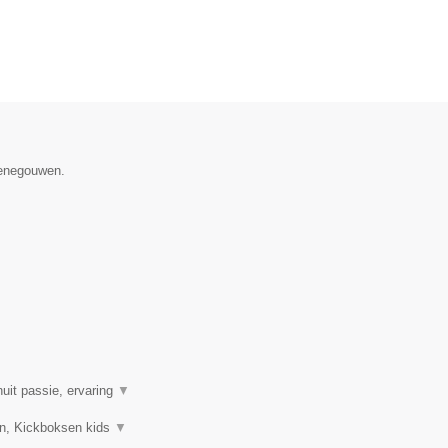
Henegouwen.
uit passie, ervaring
▼
sen, Kickboksen kids
▼