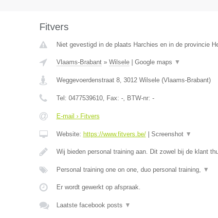
Fitvers
Niet gevestigd in de plaats Harchies en in de provincie 
Vlaams-Brabant
»
Wilsele
|
Google maps
▼
Weggevoerdenstraat 8
,
3012
Wilsele
(
Vlaams-Brabant
)
Tel:
0477539610
, Fax:
-
, BTW-nr:
-
E-mail › Fitvers
Website:
https://www.fitvers.be/
|
Screenshot
▼
Wij bieden personal training aan. Dit zowel bij de klant th
Personal training one on one, duo personal training,
▼
Er wordt gewerkt op afspraak.
Laatste facebook posts
▼