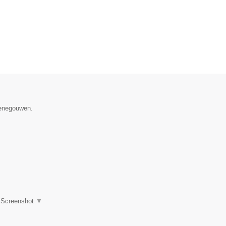
Henegouwen.
|
Screenshot
▼