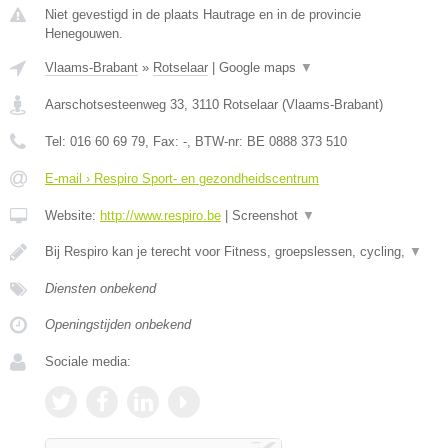
Niet gevestigd in de plaats Hautrage en in de provincie
Henegouwen.
Vlaams-Brabant
»
Rotselaar
|
Google maps
▼
Aarschotsesteenweg 33
,
3110
Rotselaar
(
Vlaams-Brabant
)
Tel:
016 60 69 79
, Fax:
-
, BTW-nr:
BE 0888 373 510
E-mail › Respiro Sport- en gezondheidscentrum
Website:
http://www.respiro.be
|
Screenshot
▼
Bij Respiro kan je terecht voor Fitness, groepslessen, cycling,
▼
Diensten onbekend
Openingstijden onbekend
Sociale media: