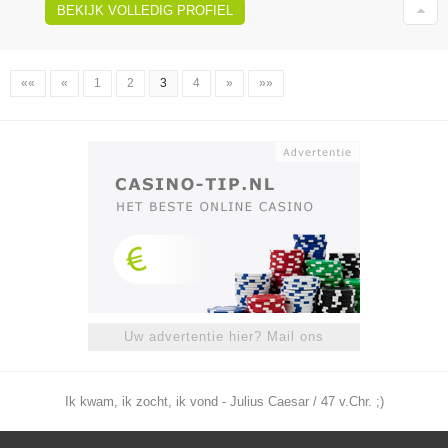
BEKIJK VOLLEDIG PROFIEL
««
«
1
2
3
4
»
»»
Uw advertentie hier? Mail ons
Ik kwam, ik zocht, ik vond - Julius Caesar / 47 v.Chr. ;)