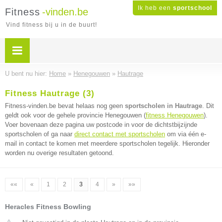
Ik heb een
sportschool
Fitness
-vinden.be
Vind fitness bij u in de buurt!
U bent nu hier:
Home
»
Henegouwen
»
Hautrage
Fitness Hautrage (3)
Fitness-vinden.be bevat helaas nog geen
sportscholen in Hautrage
. Dit
geldt ook voor de gehele provincie Henegouwen (
fitness Henegouwen
).
Voer bovenaan deze pagina uw postcode in voor de dichtstbijzijnde
sportscholen of ga naar
direct contact met sportscholen
om via één e-
mail in contact te komen met meerdere sportscholen tegelijk. Hieronder
worden nu overige resultaten getoond.
««
«
1
2
3
4
»
»»
Heracles Fitness Bowling