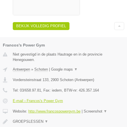
BEKIJK VOLLEDIG PROFIEL
Francos's Power Gym
Niet gevestigd in de plaats Hautrage en in de provincie
Henegouwen.
Antwerpen
»
Schoten
|
Google maps
▼
Vordensteinstraat 133
,
2900
Schoten
(
Antwerpen
)
Tel:
03/658.97.81
, Fax:
iedem
, BTW-nr:
426.357.164
E-mail › Francos's Power Gym
Website:
http://www.francospowergym.be
|
Screenshot
▼
GROEPSLESSEN
▼