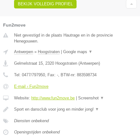
BEKIJK VOLLEDIG PROFIEL
Fun2move
Niet gevestigd in de plaats Hautrage en in de provincie
Henegouwen.
Antwerpen
»
Hoogstraten
|
Google maps
▼
Gelmelstraat 15
,
2320
Hoogstraten
(
Antwerpen
)
Tel:
0477/797950
, Fax:
-
, BTW-nr:
883598734
E-mail › Fun2move
Website:
http://www.fun2move.be
|
Screenshot
▼
Sport en dansclub voor jong en minder jong!
▼
Diensten onbekend
Openingstijden onbekend