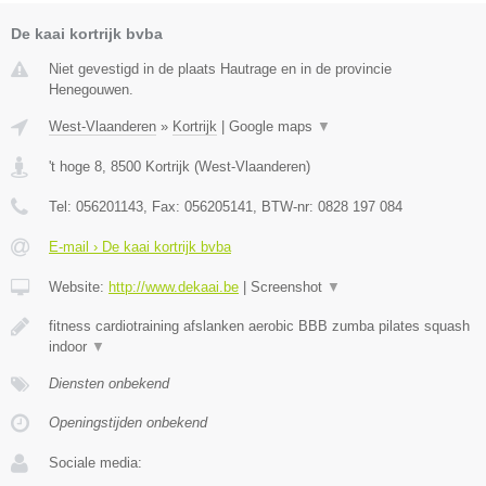
De kaai kortrijk bvba
Niet gevestigd in de plaats Hautrage en in de provincie
Henegouwen.
West-Vlaanderen
»
Kortrijk
|
Google maps
▼
't hoge 8
,
8500
Kortrijk
(
West-Vlaanderen
)
Tel:
056201143
, Fax:
056205141
, BTW-nr:
0828 197 084
E-mail › De kaai kortrijk bvba
Website:
http://www.dekaai.be
|
Screenshot
▼
fitness cardiotraining afslanken aerobic BBB zumba pilates squash
indoor
▼
Diensten onbekend
Openingstijden onbekend
Sociale media: