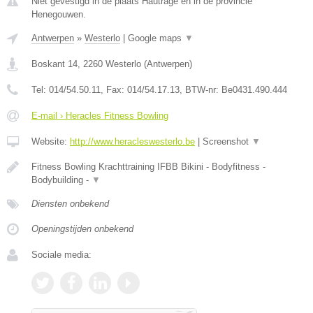
Niet gevestigd in de plaats Hautrage en in de provincie
Henegouwen.
Antwerpen
»
Westerlo
|
Google maps
▼
Boskant 14
,
2260
Westerlo
(
Antwerpen
)
Tel:
014/54.50.11
, Fax:
014/54.17.13
, BTW-nr:
Be0431.490.444
E-mail › Heracles Fitness Bowling
Website:
http://www.heracleswesterlo.be
|
Screenshot
▼
Fitness Bowling Krachttraining IFBB Bikini - Bodyfitness -
Bodybuilding -
▼
Diensten onbekend
Openingstijden onbekend
Sociale media: