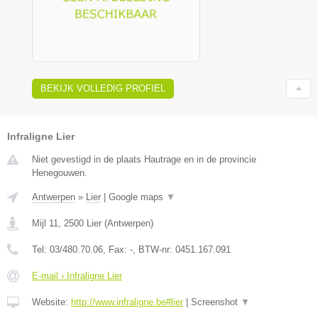
BEKIJK VOLLEDIG PROFIEL
Infraligne Lier
Niet gevestigd in de plaats Hautrage en in de provincie
Henegouwen.
Antwerpen
»
Lier
|
Google maps
▼
Mijl 11
,
2500
Lier
(
Antwerpen
)
Tel:
03/480.70.06
, Fax:
-
, BTW-nr:
0451.167.091
E-mail › Infraligne Lier
Website:
http://www.infraligne.be#lier
|
Screenshot
▼