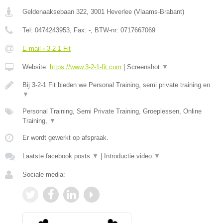
Geldenaaksebaan 322
,
3001
Heverlee
(
Vlaams-Brabant
)
Tel:
0474243953
, Fax:
-
, BTW-nr:
0717667069
E-mail › 3-2-1 Fit
Website:
https://www.3-2-1-fit.com
|
Screenshot
▼
Bij 3-2-1 Fit bieden we Personal Training, semi private training en
▼
Personal Training, Semi Private Training, Groeplessen, Online
Training,
▼
Er wordt gewerkt op afspraak.
Laatste facebook posts
▼
|
Introductie video
▼
Sociale media: