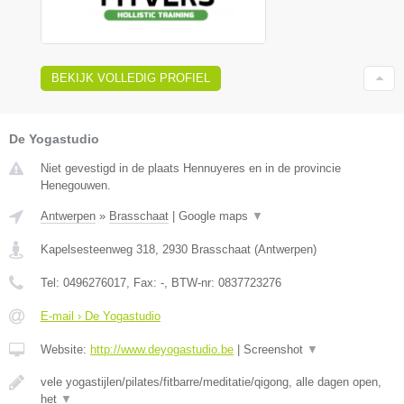
BEKIJK VOLLEDIG PROFIEL
De Yogastudio
Niet gevestigd in de plaats Hennuyeres en in de provincie
Henegouwen.
Antwerpen
»
Brasschaat
|
Google maps
▼
Kapelsesteenweg 318
,
2930
Brasschaat
(
Antwerpen
)
Tel:
0496276017
, Fax:
-
, BTW-nr:
0837723276
E-mail › De Yogastudio
Website:
http://www.deyogastudio.be
|
Screenshot
▼
vele yogastijlen/pilates/fitbarre/meditatie/qigong, alle dagen open,
het
▼