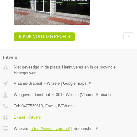
BEKIJK VOLLEDIG PROFIEL
Fitvers
Niet gevestigd in de plaats Hennuyeres en in de provincie
Henegouwen.
Vlaams-Brabant
»
Wilsele
|
Google maps
▼
Weggevoerdenstraat 8
,
3012
Wilsele
(
Vlaams-Brabant
)
Tel:
0477539610
, Fax:
-
, BTW-nr:
-
E-mail › Fitvers
Website:
https://www.fitvers.be/
|
Screenshot
▼