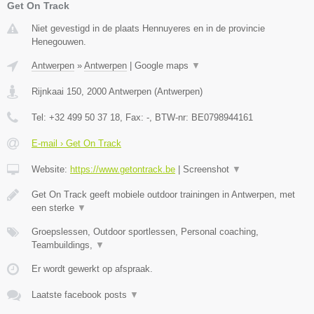
Get On Track
Niet gevestigd in de plaats Hennuyeres en in de provincie
Henegouwen.
Antwerpen
»
Antwerpen
|
Google maps
▼
Rijnkaai 150
,
2000
Antwerpen
(
Antwerpen
)
Tel:
+32 499 50 37 18
, Fax:
-
, BTW-nr:
BE0798944161
E-mail › Get On Track
Website:
https://www.getontrack.be
|
Screenshot
▼
Get On Track geeft mobiele outdoor trainingen in Antwerpen, met
een sterke
▼
Groepslessen, Outdoor sportlessen, Personal coaching,
Teambuildings,
▼
Er wordt gewerkt op afspraak.
Laatste facebook posts
▼