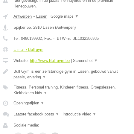
Niet gevestigd in de plaats Hennuyeres en in de provincie
Henegouwen.
Antwerpen
»
Essen
|
Google maps
▼
Spijker 55
,
2910
Essen
(
Antwerpen
)
Tel:
0490199932
, Fax:
-
, BTW-nr:
BE1032386935
E-mail › Bull gym
Website:
http://www.Bull-gym.be
|
Screenshot
▼
Bull Gym is een zelfstandige gym in Essen, gebouwd vanuit
passie, ervaring
▼
Fitness, Personal training, Kinderen fitness, Groepslessen,
Kickboksen kids
▼
Openingstijden
▼
Laatste facebook posts
▼
|
Introductie video
▼
Sociale media: