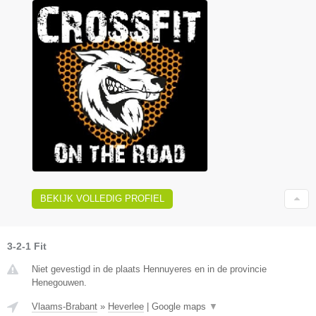
BEKIJK VOLLEDIG PROFIEL
3-2-1 Fit
Niet gevestigd in de plaats Hennuyeres en in de provincie
Henegouwen.
Vlaams-Brabant
»
Heverlee
|
Google maps
▼