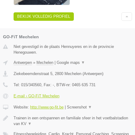
BEKIJK VOLLEDIG PROFIEL
GO-FiT Mechelen
Niet gevestigd in de plaats Hennuyeres en in de provincie
Henegouwen.
Antwerpen
»
Mechelen
|
Google maps
▼
Ziekebeemdenstraat 5
,
2800
Mechelen
(
Antwerpen
)
Tel:
015/340560
, Fax:
-
, BTW-nr:
0465 635 731
E-mail › GO-FiT Mechelen
Website:
http://www.go-fit.be
|
Screenshot
▼
Trainen in een ontspannen en familiale sfeer in het voetbalstadion
van KV
▼
Fitnessbegeleiding, Cardio, Kracht, Personal Coaching, Screening