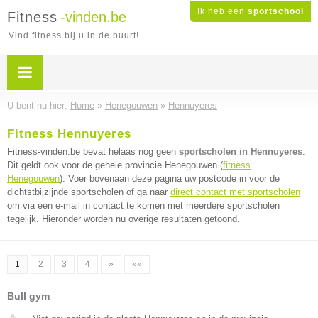
Ik heb een
sportschool
Fitness
-vinden.be
Vind fitness bij u in de buurt!
U bent nu hier:
Home
»
Henegouwen
»
Hennuyeres
Fitness Hennuyeres
Fitness-vinden.be bevat helaas nog geen
sportscholen in Hennuyeres
.
Dit geldt ook voor de gehele provincie Henegouwen (
fitness
Henegouwen
). Voer bovenaan deze pagina uw postcode in voor de
dichtstbijzijnde sportscholen of ga naar
direct contact met sportscholen
om via één e-mail in contact te komen met meerdere sportscholen
tegelijk. Hieronder worden nu overige resultaten getoond.
1
2
3
4
»
»»
Bull gym