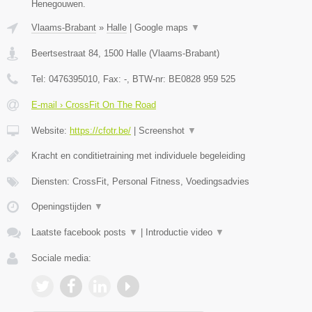
Henegouwen.
Vlaams-Brabant
»
Halle
|
Google maps
▼
Beertsestraat 84
,
1500
Halle
(
Vlaams-Brabant
)
Tel:
0476395010
, Fax:
-
, BTW-nr:
BE0828 959 525
E-mail › CrossFit On The Road
Website:
https://cfotr.be/
|
Screenshot
▼
Kracht en conditietraining met individuele begeleiding
Diensten: CrossFit, Personal Fitness, Voedingsadvies
Openingstijden
▼
Laatste facebook posts
▼
|
Introductie video
▼
Sociale media: