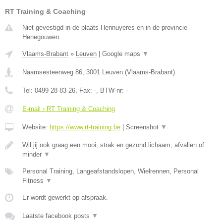
RT Training & Coaching
Niet gevestigd in de plaats Hennuyeres en in de provincie
Henegouwen.
Vlaams-Brabant
»
Leuven
|
Google maps
▼
Naamsesteenweg 86
,
3001
Leuven
(
Vlaams-Brabant
)
Tel:
0499 28 83 26
, Fax:
-
, BTW-nr:
-
E-mail › RT Training & Coaching
Website:
https://www.rt-training.be
|
Screenshot
▼
Wil jij ook graag een mooi, strak en gezond lichaam, afvallen of
minder
▼
Personal Training, Langeafstandslopen, Wielrennen, Personal
Fitness
▼
Er wordt gewerkt op afspraak.
Laatste facebook posts
▼