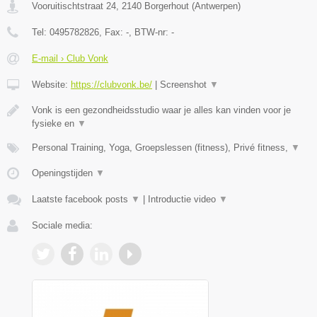
Vooruitischtstraat 24
,
2140
Borgerhout
(
Antwerpen
)
Tel:
0495782826
, Fax:
-
, BTW-nr:
-
E-mail › Club Vonk
Website:
https://clubvonk.be/
|
Screenshot
▼
Vonk is een gezondheidsstudio waar je alles kan vinden voor je
fysieke en
▼
Personal Training, Yoga, Groepslessen (fitness), Privé fitness,
▼
Openingstijden
▼
Laatste facebook posts
▼
|
Introductie video
▼
Sociale media: