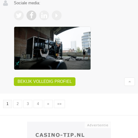
Sociale media:
BEKIJK VOLLEDIG PROFIEL
1
2
3
4
»
»»