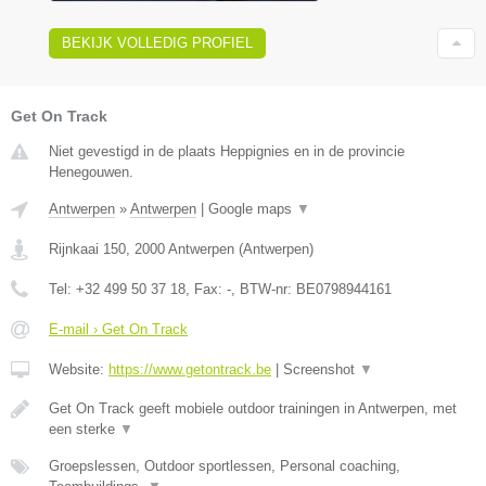
BEKIJK VOLLEDIG PROFIEL
Get On Track
Niet gevestigd in de plaats Heppignies en in de provincie
Henegouwen.
Antwerpen
»
Antwerpen
|
Google maps
▼
Rijnkaai 150
,
2000
Antwerpen
(
Antwerpen
)
Tel:
+32 499 50 37 18
, Fax:
-
, BTW-nr:
BE0798944161
E-mail › Get On Track
Website:
https://www.getontrack.be
|
Screenshot
▼
Get On Track geeft mobiele outdoor trainingen in Antwerpen, met
een sterke
▼
Groepslessen, Outdoor sportlessen, Personal coaching,