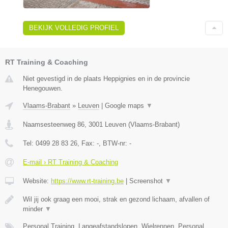
BEKIJK VOLLEDIG PROFIEL
RT Training & Coaching
Niet gevestigd in de plaats Heppignies en in de provincie
Henegouwen.
Vlaams-Brabant
»
Leuven
|
Google maps
▼
Naamsesteenweg 86
,
3001
Leuven
(
Vlaams-Brabant
)
Tel:
0499 28 83 26
, Fax:
-
, BTW-nr:
-
E-mail › RT Training & Coaching
Website:
https://www.rt-training.be
|
Screenshot
▼
Wil jij ook graag een mooi, strak en gezond lichaam, afvallen of
minder
▼
Personal Training, Langeafstandslopen, Wielrennen, Personal