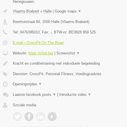
Henegouwen.
Vlaams-Brabant
»
Halle
|
Google maps
▼
Beertsestraat 84
,
1500
Halle
(
Vlaams-Brabant
)
Tel:
0476395010
, Fax:
-
, BTW-nr:
BE0828 959 525
E-mail › CrossFit On The Road
Website:
https://cfotr.be/
|
Screenshot
▼
Kracht en conditietraining met individuele begeleiding
Diensten: CrossFit, Personal Fitness, Voedingsadvies
Openingstijden
▼
Laatste facebook posts
▼
|
Introductie video
▼
Sociale media: