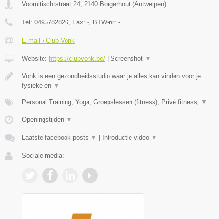
Vooruitischtstraat 24
,
2140
Borgerhout
(
Antwerpen
)
Tel:
0495782826
, Fax:
-
, BTW-nr:
-
E-mail › Club Vonk
Website:
https://clubvonk.be/
|
Screenshot
▼
Vonk is een gezondheidsstudio waar je alles kan vinden voor je
fysieke en
▼
Personal Training, Yoga, Groepslessen (fitness), Privé fitness,
▼
Openingstijden
▼
Laatste facebook posts
▼
|
Introductie video
▼
Sociale media: