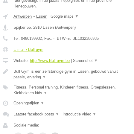
Niet gevestigd in de plaats Heppignies en in de provincie
Henegouwen.
Antwerpen
»
Essen
|
Google maps
▼
Spijker 55
,
2910
Essen
(
Antwerpen
)
Tel:
0490199932
, Fax:
-
, BTW-nr:
BE1032386935
E-mail › Bull gym
Website:
http://www.Bull-gym.be
|
Screenshot
▼
Bull Gym is een zelfstandige gym in Essen, gebouwd vanuit
passie, ervaring
▼
Fitness, Personal training, Kinderen fitness, Groepslessen,
Kickboksen kids
▼
Openingstijden
▼
Laatste facebook posts
▼
|
Introductie video
▼
Sociale media: