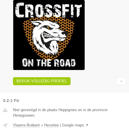
BEKIJK VOLLEDIG PROFIEL
3-2-1 Fit
Niet gevestigd in de plaats Heppignies en in de provincie
Henegouwen.
Vlaams-Brabant
»
Heverlee
|
Google maps
▼