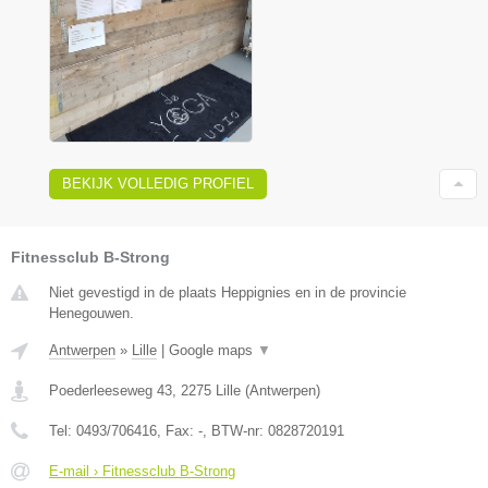
BEKIJK VOLLEDIG PROFIEL
Fitnessclub B-Strong
Niet gevestigd in de plaats Heppignies en in de provincie
Henegouwen.
Antwerpen
»
Lille
|
Google maps
▼
Poederleeseweg 43
,
2275
Lille
(
Antwerpen
)
Tel:
0493/706416
, Fax:
-
, BTW-nr:
0828720191
E-mail › Fitnessclub B-Strong