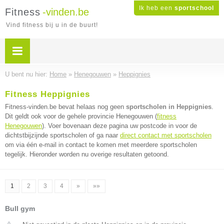
Ik heb een
sportschool
Fitness
-vinden.be
Vind fitness bij u in de buurt!
U bent nu hier:
Home
»
Henegouwen
»
Heppignies
Fitness Heppignies
Fitness-vinden.be bevat helaas nog geen
sportscholen in Heppignies
.
Dit geldt ook voor de gehele provincie Henegouwen (
fitness
Henegouwen
). Voer bovenaan deze pagina uw postcode in voor de
dichtstbijzijnde sportscholen of ga naar
direct contact met sportscholen
om via één e-mail in contact te komen met meerdere sportscholen
tegelijk. Hieronder worden nu overige resultaten getoond.
1
2
3
4
»
»»
Bull gym