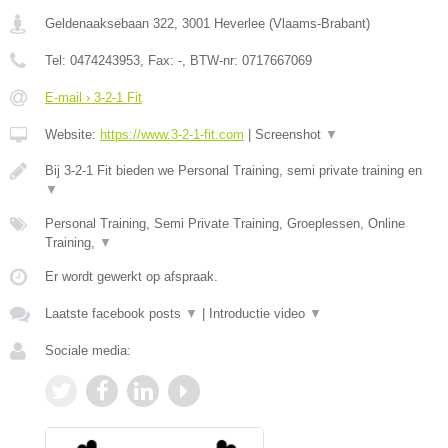
Geldenaaksebaan 322
,
3001
Heverlee
(
Vlaams-Brabant
)
Tel:
0474243953
, Fax:
-
, BTW-nr:
0717667069
E-mail › 3-2-1 Fit
Website:
https://www.3-2-1-fit.com
|
Screenshot
▼
Bij 3-2-1 Fit bieden we Personal Training, semi private training en
▼
Personal Training, Semi Private Training, Groeplessen, Online
Training,
▼
Er wordt gewerkt op afspraak.
Laatste facebook posts
▼
|
Introductie video
▼
Sociale media: