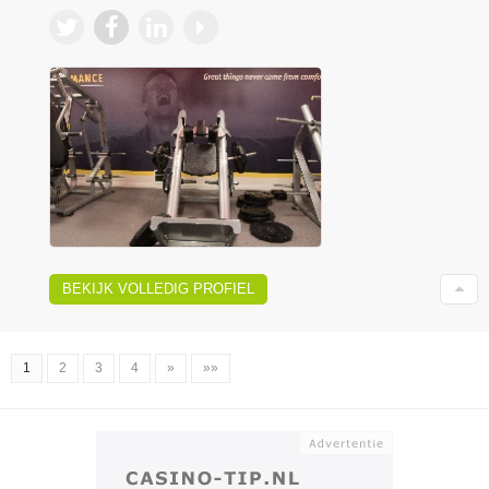
BEKIJK VOLLEDIG PROFIEL
1
2
3
4
»
»»