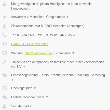
Niet gevestigd in de plaats Heppignies en in de provincie
Henegouwen.
Antwerpen
»
Mechelen
|
Google maps
▼
Ziekebeemdenstraat 5
,
2800
Mechelen
(
Antwerpen
)
Tel:
015/340560
, Fax:
-
, BTW-nr:
0465 635 731
E-mail › GO-FiT Mechelen
Website:
http://www.go-fit.be
|
Screenshot
▼
Trainen in een ontspannen en familiale sfeer in het voetbalstadion
van KV
▼
Fitnessbegeleiding, Cardio, Kracht, Personal Coaching, Screening
▼
Openingstijden
▼
Laatste facebook posts
▼
Sociale media: