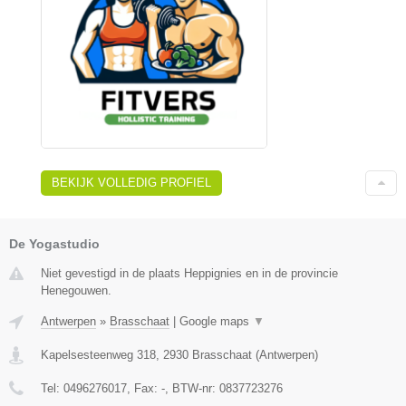
BEKIJK VOLLEDIG PROFIEL
De Yogastudio
Niet gevestigd in de plaats Heppignies en in de provincie
Henegouwen.
Antwerpen
»
Brasschaat
|
Google maps
▼
Kapelsesteenweg 318
,
2930
Brasschaat
(
Antwerpen
)
Tel:
0496276017
, Fax:
-
, BTW-nr:
0837723276