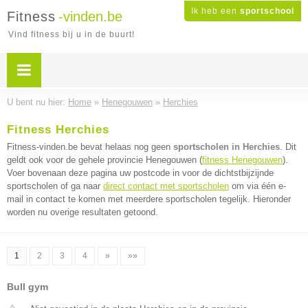
Ik heb een
sportschool
Fitness
-vinden.be
Vind fitness bij u in de buurt!
U bent nu hier:
Home
»
Henegouwen
»
Herchies
Fitness Herchies
Fitness-vinden.be bevat helaas nog geen
sportscholen in Herchies
. Dit
geldt ook voor de gehele provincie Henegouwen (
fitness Henegouwen
).
Voer bovenaan deze pagina uw postcode in voor de dichtstbijzijnde
sportscholen of ga naar
direct contact met sportscholen
om via één e-
mail in contact te komen met meerdere sportscholen tegelijk. Hieronder
worden nu overige resultaten getoond.
1
2
3
4
»
»»
Bull gym