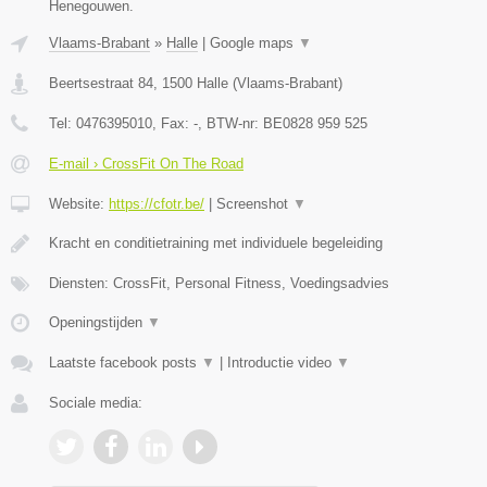
Henegouwen.
Vlaams-Brabant
»
Halle
|
Google maps
▼
Beertsestraat 84
,
1500
Halle
(
Vlaams-Brabant
)
Tel:
0476395010
, Fax:
-
, BTW-nr:
BE0828 959 525
E-mail › CrossFit On The Road
Website:
https://cfotr.be/
|
Screenshot
▼
Kracht en conditietraining met individuele begeleiding
Diensten: CrossFit, Personal Fitness, Voedingsadvies
Openingstijden
▼
Laatste facebook posts
▼
|
Introductie video
▼
Sociale media: