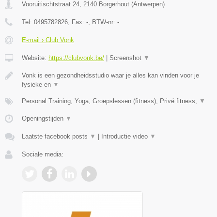
Vooruitischtstraat 24
,
2140
Borgerhout
(
Antwerpen
)
Tel:
0495782826
, Fax:
-
, BTW-nr:
-
E-mail › Club Vonk
Website:
https://clubvonk.be/
|
Screenshot
▼
Vonk is een gezondheidsstudio waar je alles kan vinden voor je
fysieke en
▼
Personal Training, Yoga, Groepslessen (fitness), Privé fitness,
▼
Openingstijden
▼
Laatste facebook posts
▼
|
Introductie video
▼
Sociale media: