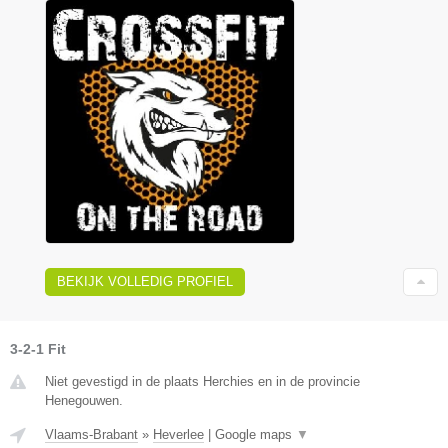
BEKIJK VOLLEDIG PROFIEL
3-2-1 Fit
Niet gevestigd in de plaats Herchies en in de provincie
Henegouwen.
Vlaams-Brabant
»
Heverlee
|
Google maps
▼