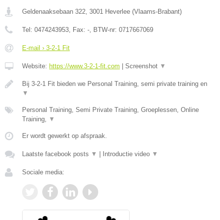
Geldenaaksebaan 322
,
3001
Heverlee
(
Vlaams-Brabant
)
Tel:
0474243953
, Fax:
-
, BTW-nr:
0717667069
E-mail › 3-2-1 Fit
Website:
https://www.3-2-1-fit.com
|
Screenshot
▼
Bij 3-2-1 Fit bieden we Personal Training, semi private training en
▼
Personal Training, Semi Private Training, Groeplessen, Online
Training,
▼
Er wordt gewerkt op afspraak.
Laatste facebook posts
▼
|
Introductie video
▼
Sociale media: