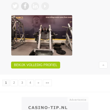
BEKIJK VOLLEDIG PROFIEL
1
2
3
4
»
»»