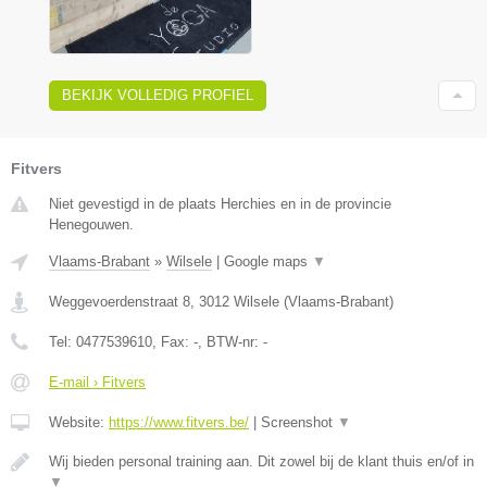
BEKIJK VOLLEDIG PROFIEL
Fitvers
Niet gevestigd in de plaats Herchies en in de provincie
Henegouwen.
Vlaams-Brabant
»
Wilsele
|
Google maps
▼
Weggevoerdenstraat 8
,
3012
Wilsele
(
Vlaams-Brabant
)
Tel:
0477539610
, Fax:
-
, BTW-nr:
-
E-mail › Fitvers
Website:
https://www.fitvers.be/
|
Screenshot
▼
Wij bieden personal training aan. Dit zowel bij de klant thuis en/of in
▼