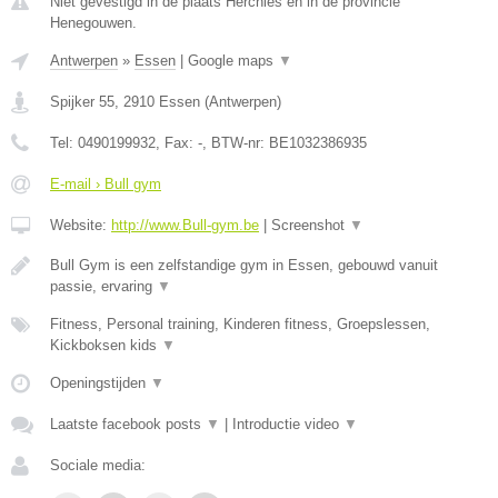
Niet gevestigd in de plaats Herchies en in de provincie
Henegouwen.
Antwerpen
»
Essen
|
Google maps
▼
Spijker 55
,
2910
Essen
(
Antwerpen
)
Tel:
0490199932
, Fax:
-
, BTW-nr:
BE1032386935
E-mail › Bull gym
Website:
http://www.Bull-gym.be
|
Screenshot
▼
Bull Gym is een zelfstandige gym in Essen, gebouwd vanuit
passie, ervaring
▼
Fitness, Personal training, Kinderen fitness, Groepslessen,
Kickboksen kids
▼
Openingstijden
▼
Laatste facebook posts
▼
|
Introductie video
▼
Sociale media: