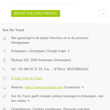
BEKIJK VOLLEDIG PROFIEL
Get On Track
Niet gevestigd in de plaats Herchies en in de provincie
Henegouwen.
Antwerpen
»
Antwerpen
|
Google maps
▼
Rijnkaai 150
,
2000
Antwerpen
(
Antwerpen
)
Tel:
+32 499 50 37 18
, Fax:
-
, BTW-nr:
BE0798944161
E-mail › Get On Track
Website:
https://www.getontrack.be
|
Screenshot
▼
Get On Track geeft mobiele outdoor trainingen in Antwerpen, met
een sterke
▼
Groepslessen, Outdoor sportlessen, Personal coaching,