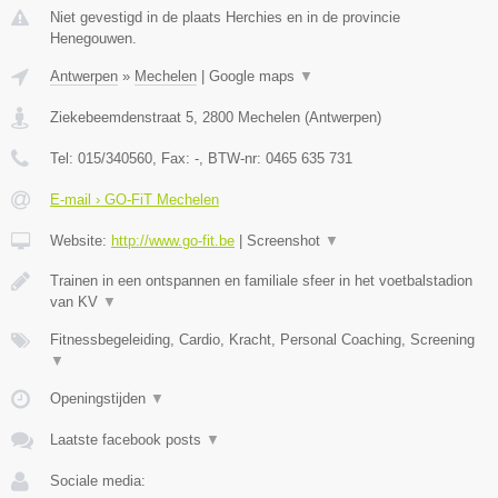
Niet gevestigd in de plaats Herchies en in de provincie
Henegouwen.
Antwerpen
»
Mechelen
|
Google maps
▼
Ziekebeemdenstraat 5
,
2800
Mechelen
(
Antwerpen
)
Tel:
015/340560
, Fax:
-
, BTW-nr:
0465 635 731
E-mail › GO-FiT Mechelen
Website:
http://www.go-fit.be
|
Screenshot
▼
Trainen in een ontspannen en familiale sfeer in het voetbalstadion
van KV
▼
Fitnessbegeleiding, Cardio, Kracht, Personal Coaching, Screening
▼
Openingstijden
▼
Laatste facebook posts
▼
Sociale media: