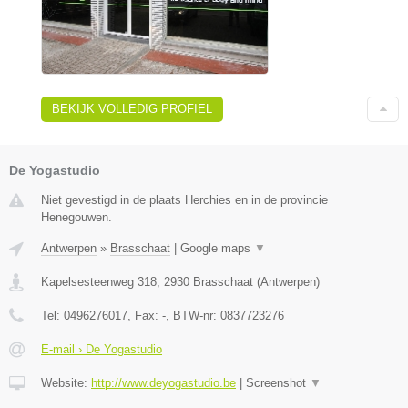
BEKIJK VOLLEDIG PROFIEL
De Yogastudio
Niet gevestigd in de plaats Herchies en in de provincie
Henegouwen.
Antwerpen
»
Brasschaat
|
Google maps
▼
Kapelsesteenweg 318
,
2930
Brasschaat
(
Antwerpen
)
Tel:
0496276017
, Fax:
-
, BTW-nr:
0837723276
E-mail › De Yogastudio
Website:
http://www.deyogastudio.be
|
Screenshot
▼