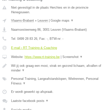
Niet gevestigd in de plaats Herchies en in de provincie
Henegouwen.
Vlaams-Brabant
»
Leuven
|
Google maps
▼
Naamsesteenweg 86
,
3001
Leuven
(
Vlaams-Brabant
)
Tel:
0499 28 83 26
, Fax:
-
, BTW-nr:
-
E-mail › RT Training & Coaching
Website:
https://www.rt-training.be
|
Screenshot
▼
Wil jij ook graag een mooi, strak en gezond lichaam, afvallen of
minder
▼
Personal Training, Langeafstandslopen, Wielrennen, Personal
Fitness
▼
Er wordt gewerkt op afspraak.
Laatste facebook posts
▼
Sociale media: