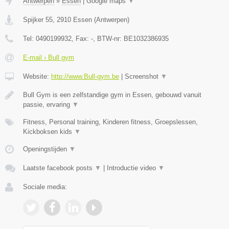
Antwerpen
»
Essen
|
Google maps
▼
Spijker 55
,
2910
Essen
(
Antwerpen
)
Tel:
0490199932
, Fax:
-
, BTW-nr:
BE1032386935
E-mail › Bull gym
Website:
http://www.Bull-gym.be
|
Screenshot
▼
Bull Gym is een zelfstandige gym in Essen, gebouwd vanuit
passie, ervaring
▼
Fitness, Personal training, Kinderen fitness, Groepslessen,
Kickboksen kids
▼
Openingstijden
▼
Laatste facebook posts
▼
|
Introductie video
▼
Sociale media: