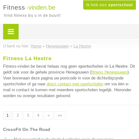
Ik heb een
sportschool
Fitness
-vinden.be
Vind fitness bij u in de buurt!
U bent nu hier:
Home
»
Henegouwen
»
La Hestre
Fitness La Hestre
Fitness-vinden.be bevat helaas nog geen
sportscholen in La Hestre
. Dit
geldt ook voor de gehele provincie Henegouwen (
fitness Henegouwen
).
Voer bovenaan deze pagina uw postcode in voor de dichtstbijzijnde
sportscholen of ga naar
direct contact met sportscholen
om via één e-
mail in contact te komen met meerdere sportscholen tegelijk. Hieronder
worden nu overige resultaten getoond.
1
2
3
4
»
»»
CrossFit On The Road