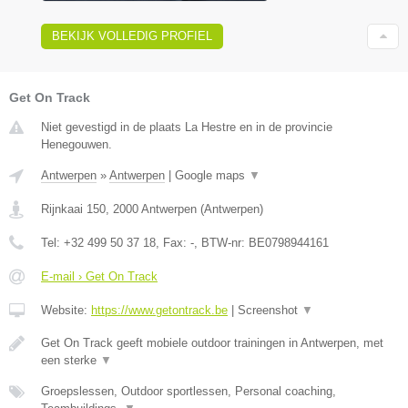
BEKIJK VOLLEDIG PROFIEL
Get On Track
Niet gevestigd in de plaats La Hestre en in de provincie
Henegouwen.
Antwerpen
»
Antwerpen
|
Google maps
▼
Rijnkaai 150
,
2000
Antwerpen
(
Antwerpen
)
Tel:
+32 499 50 37 18
, Fax:
-
, BTW-nr:
BE0798944161
E-mail › Get On Track
Website:
https://www.getontrack.be
|
Screenshot
▼
Get On Track geeft mobiele outdoor trainingen in Antwerpen, met
een sterke
▼
Groepslessen, Outdoor sportlessen, Personal coaching,