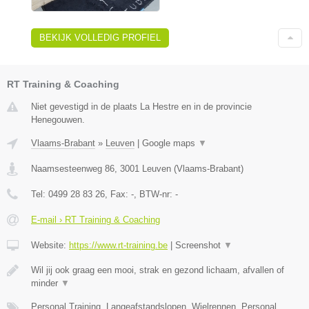
BEKIJK VOLLEDIG PROFIEL
RT Training & Coaching
Niet gevestigd in de plaats La Hestre en in de provincie
Henegouwen.
Vlaams-Brabant
»
Leuven
|
Google maps
▼
Naamsesteenweg 86
,
3001
Leuven
(
Vlaams-Brabant
)
Tel:
0499 28 83 26
, Fax:
-
, BTW-nr:
-
E-mail › RT Training & Coaching
Website:
https://www.rt-training.be
|
Screenshot
▼
Wil jij ook graag een mooi, strak en gezond lichaam, afvallen of
minder
▼
Personal Training, Langeafstandslopen, Wielrennen, Personal