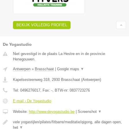
BEKIJK VOLLEDIG PROFIEL
De Yogastudio
Niet gevestigd in de plaats La Hestre en in de provincie
Henegouwen.
Antwerpen
»
Brasschaat
|
Google maps
▼
Kapelsesteenweg 318
,
2930
Brasschaat
(
Antwerpen
)
Tel:
0496276017
, Fax:
-
, BTW-nr:
0837723276
E-mail › De Yogastudio
Website:
http://www.deyogastudio.be
|
Screenshot
▼
vele yogastijlen/pilates/fitbarre/meditatie/qigong, alle dagen open,
het
▼