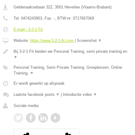
Geldenaaksebaan 322
,
3001
Heverlee
(
Vlaams-Brabant
)
Tel:
0474243953
, Fax:
-
, BTW-nr:
0717667069
E-mail › 3-2-1 Fit
Website:
https://www.3-2-1-fit.com
|
Screenshot
▼
Bij 3-2-1 Fit bieden we Personal Training, semi private training en
▼
Personal Training, Semi Private Training, Groeplessen, Online
Training,
▼
Er wordt gewerkt op afspraak.
Laatste facebook posts
▼
|
Introductie video
▼
Sociale media: