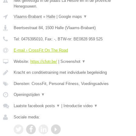
Niet gevestigd in de plaats La Hestre en in de provincie
Henegouwen.
Vlaams-Brabant
»
Halle
|
Google maps
▼
Beertsestraat 84
,
1500
Halle
(
Vlaams-Brabant
)
Tel:
0476395010
, Fax:
-
, BTW-nr:
BE0828 959 525
E-mail › CrossFit On The Road
Website:
https://cfotr.be/
|
Screenshot
▼
Kracht en conditietraining met individuele begeleiding
Diensten: CrossFit, Personal Fitness, Voedingsadvies
Openingstijden
▼
Laatste facebook posts
▼
|
Introductie video
▼
Sociale media: