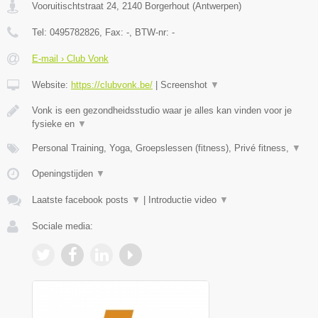
Vooruitischtstraat 24
,
2140
Borgerhout
(
Antwerpen
)
Tel:
0495782826
, Fax:
-
, BTW-nr:
-
E-mail › Club Vonk
Website:
https://clubvonk.be/
|
Screenshot
▼
Vonk is een gezondheidsstudio waar je alles kan vinden voor je
fysieke en
▼
Personal Training, Yoga, Groepslessen (fitness), Privé fitness,
▼
Openingstijden
▼
Laatste facebook posts
▼
|
Introductie video
▼
Sociale media: