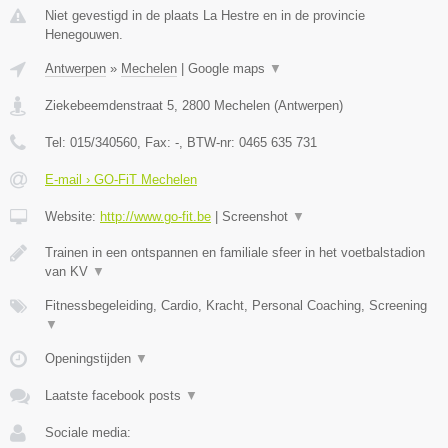
Niet gevestigd in de plaats La Hestre en in de provincie
Henegouwen.
Antwerpen
»
Mechelen
|
Google maps
▼
Ziekebeemdenstraat 5
,
2800
Mechelen
(
Antwerpen
)
Tel:
015/340560
, Fax:
-
, BTW-nr:
0465 635 731
E-mail › GO-FiT Mechelen
Website:
http://www.go-fit.be
|
Screenshot
▼
Trainen in een ontspannen en familiale sfeer in het voetbalstadion
van KV
▼
Fitnessbegeleiding, Cardio, Kracht, Personal Coaching, Screening
▼
Openingstijden
▼
Laatste facebook posts
▼
Sociale media: