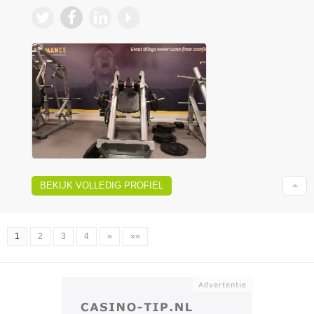
BEKIJK VOLLEDIG PROFIEL
1
2
3
4
»
»»