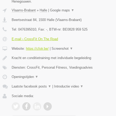
Henegouwen.
Vlaams-Brabant
»
Halle
|
Google maps
▼
Beertsestraat 84
,
1500
Halle
(
Vlaams-Brabant
)
Tel:
0476395010
, Fax:
-
, BTW-nr:
BE0828 959 525
E-mail › CrossFit On The Road
Website:
https://cfotr.be/
|
Screenshot
▼
Kracht en conditietraining met individuele begeleiding
Diensten: CrossFit, Personal Fitness, Voedingsadvies
Openingstijden
▼
Laatste facebook posts
▼
|
Introductie video
▼
Sociale media: