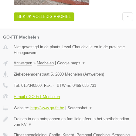
BEKIJK VOLLEDIG PROFIEL
GO-FiT Mechelen
Niet gevestigd in de plaats Leval Chaudeville en in de provincie
Henegouwen.
Antwerpen
»
Mechelen
|
Google maps
▼
Ziekebeemdenstraat 5
,
2800
Mechelen
(
Antwerpen
)
Tel:
015/340560
, Fax:
-
, BTW-nr:
0465 635 731
E-mail › GO-FiT Mechelen
Website:
http://www.go-fit.be
|
Screenshot
▼
Trainen in een ontspannen en familiale sfeer in het voetbalstadion
van KV
▼
Fitnessbegeleiding, Cardio, Kracht, Personal Coaching, Screening