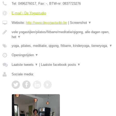
Tel:
0496276017
, Fax:
-
, BTW-nr:
0837723276
E-mail › De Yogastudio
Website:
http://www.deyogastudio.be
|
Screenshot
▼
vele yogastijlen/pilates/fitbarre/meditatie/qigong, alle dagen open,
het
▼
yoga, pilates, meditatie, qigong, fitbarre, kinderyoga, tieneryoga,
▼
Openingstijden
▼
Laatste tweets
▼
|
Laatste facebook posts
▼
Sociale media: