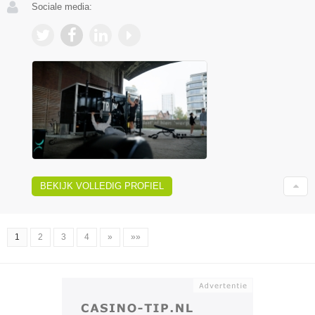
Sociale media:
BEKIJK VOLLEDIG PROFIEL
1
2
3
4
»
»»