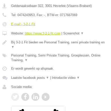
Geldenaaksebaan 322
,
3001
Heverlee
(
Vlaams-Brabant
)
Tel:
0474243953
, Fax:
-
, BTW-nr:
0717667069
E-mail › 3-2-1 Fit
Website:
https://www.3-2-1-fit.com
|
Screenshot
▼
Bij 3-2-1 Fit bieden we Personal Training, semi private training en
▼
Personal Training, Semi Private Training, Groeplessen, Online
Training,
▼
Er wordt gewerkt op afspraak.
Laatste facebook posts
▼
|
Introductie video
▼
Sociale media: