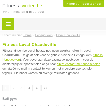
Ik heb een
sportschool
Fitness
-vinden.be
Vind fitness bij u in de buurt!
U bent nu hier:
Home
»
Henegouwen
»
Leval Chaudeville
Fitness Leval Chaudeville
Fitness-vinden.be bevat helaas nog geen
sportscholen in Leval
Chaudeville
. Dit geldt ook voor de gehele provincie Henegouwen (
fitness
Henegouwen
). Voer bovenaan deze pagina uw postcode in voor de
dichtstbijzijnde sportscholen of ga naar
direct contact met sportscholen
om via één e-mail in contact te komen met meerdere sportscholen
tegelijk. Hieronder worden nu overige resultaten getoond.
1
2
3
4
»
»»
Bull gym