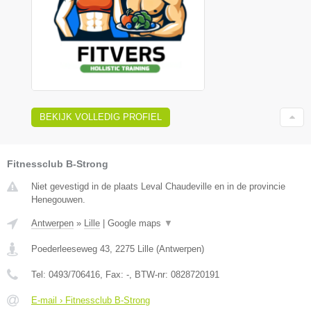
BEKIJK VOLLEDIG PROFIEL
Fitnessclub B-Strong
Niet gevestigd in de plaats Leval Chaudeville en in de provincie
Henegouwen.
Antwerpen
»
Lille
|
Google maps
▼
Poederleeseweg 43
,
2275
Lille
(
Antwerpen
)
Tel:
0493/706416
, Fax:
-
, BTW-nr:
0828720191
E-mail › Fitnessclub B-Strong