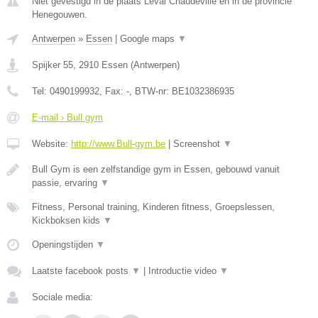
Niet gevestigd in de plaats Leval Chaudeville en in de provincie
Henegouwen.
Antwerpen
»
Essen
|
Google maps
▼
Spijker 55
,
2910
Essen
(
Antwerpen
)
Tel:
0490199932
, Fax:
-
, BTW-nr:
BE1032386935
E-mail › Bull gym
Website:
http://www.Bull-gym.be
|
Screenshot
▼
Bull Gym is een zelfstandige gym in Essen, gebouwd vanuit
passie, ervaring
▼
Fitness, Personal training, Kinderen fitness, Groepslessen,
Kickboksen kids
▼
Openingstijden
▼
Laatste facebook posts
▼
|
Introductie video
▼
Sociale media: