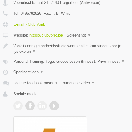
Vooruitischtstraat 24
,
2140
Borgerhout
(
Antwerpen
)
Tel:
0495782826
, Fax:
-
, BTW-nr:
-
E-mail › Club Vonk
Website:
https://clubvonk.be/
|
Screenshot
▼
Vonk is een gezondheidsstudio waar je alles kan vinden voor je
fysieke en
▼
Personal Training, Yoga, Groepslessen (fitness), Privé fitness,
▼
Openingstijden
▼
Laatste facebook posts
▼
|
Introductie video
▼
Sociale media: