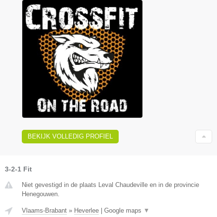
BEKIJK VOLLEDIG PROFIEL
3-2-1 Fit
Niet gevestigd in de plaats Leval Chaudeville en in de provincie
Henegouwen.
Vlaams-Brabant
»
Heverlee
|
Google maps
▼