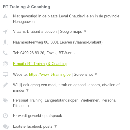
RT Training & Coaching
Niet gevestigd in de plaats Leval Chaudeville en in de provincie
Henegouwen.
Vlaams-Brabant
»
Leuven
|
Google maps
▼
Naamsesteenweg 86
,
3001
Leuven
(
Vlaams-Brabant
)
Tel:
0499 28 83 26
, Fax:
-
, BTW-nr:
-
E-mail › RT Training & Coaching
Website:
https://www.rt-training.be
|
Screenshot
▼
Wil jij ook graag een mooi, strak en gezond lichaam, afvallen of
minder
▼
Personal Training, Langeafstandslopen, Wielrennen, Personal
Fitness
▼
Er wordt gewerkt op afspraak.
Laatste facebook posts
▼