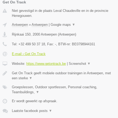
Get On Track
Niet gevestigd in de plaats Leval Chaudeville en in de provincie
Henegouwen.
Antwerpen
»
Antwerpen
|
Google maps
▼
Rijnkaai 150
,
2000
Antwerpen
(
Antwerpen
)
Tel:
+32 499 50 37 18
, Fax:
-
, BTW-nr:
BE0798944161
E-mail › Get On Track
Website:
https://www.getontrack.be
|
Screenshot
▼
Get On Track geeft mobiele outdoor trainingen in Antwerpen, met
een sterke
▼
Groepslessen, Outdoor sportlessen, Personal coaching,
Teambuildings,
▼
Er wordt gewerkt op afspraak.
Laatste facebook posts
▼