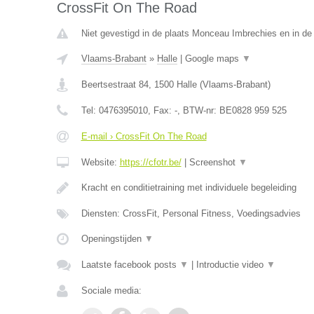
CrossFit On The Road
Niet gevestigd in de plaats Monceau Imbrechies en in d
Vlaams-Brabant
»
Halle
|
Google maps
▼
Beertsestraat 84
,
1500
Halle
(
Vlaams-Brabant
)
Tel:
0476395010
, Fax:
-
, BTW-nr:
BE0828 959 525
E-mail › CrossFit On The Road
Website:
https://cfotr.be/
|
Screenshot
▼
Kracht en conditietraining met individuele begeleiding
Diensten: CrossFit, Personal Fitness, Voedingsadvies
Openingstijden
▼
Laatste facebook posts
▼
|
Introductie video
▼
Sociale media: