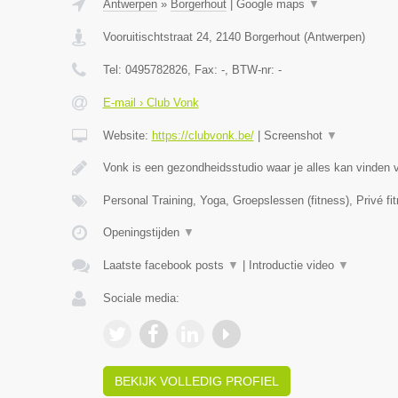
Antwerpen
»
Borgerhout
|
Google maps
▼
Vooruitischtstraat 24
,
2140
Borgerhout
(
Antwerpen
)
Tel:
0495782826
, Fax:
-
, BTW-nr:
-
E-mail › Club Vonk
Website:
https://clubvonk.be/
|
Screenshot
▼
Vonk is een gezondheidsstudio waar je alles kan vinden 
Personal Training, Yoga, Groepslessen (fitness), Privé fi
Openingstijden
▼
Laatste facebook posts
▼
|
Introductie video
▼
Sociale media:
BEKIJK VOLLEDIG PROFIEL