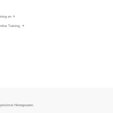
aining en
▼
nline Training,
▼
e provincie Henegouwen.