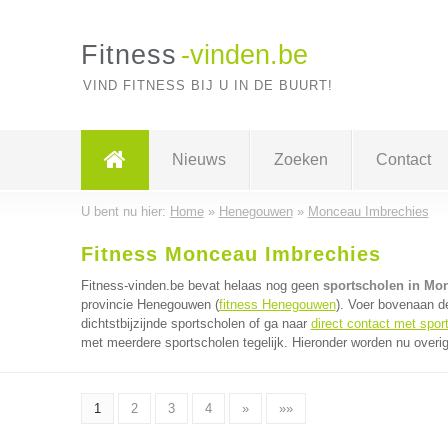
Fitness
-vinden.be
VIND FITNESS BIJ U IN DE BUURT!
Nieuws
Zoeken
Contact
U bent nu hier:
Home
»
Henegouwen
»
Monceau Imbrechies
Fitness Monceau Imbrechies
Fitness-vinden.be bevat helaas nog geen
sportscholen in Mo
provincie Henegouwen (
fitness Henegouwen
). Voer bovenaan d
dichtstbijzijnde sportscholen of ga naar
direct contact met spor
met meerdere sportscholen tegelijk. Hieronder worden nu overig
1
2
3
4
»
»»