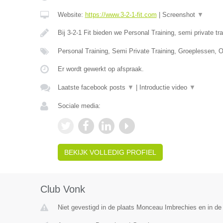
Website:
https://www.3-2-1-fit.com
|
Screenshot
▼
Bij 3-2-1 Fit bieden we Personal Training, semi private tr
Personal Training, Semi Private Training, Groeplessen, O
Er wordt gewerkt op afspraak.
Laatste facebook posts
▼
|
Introductie video
▼
Sociale media:
BEKIJK VOLLEDIG PROFIEL
Club Vonk
Niet gevestigd in de plaats Monceau Imbrechies en in d