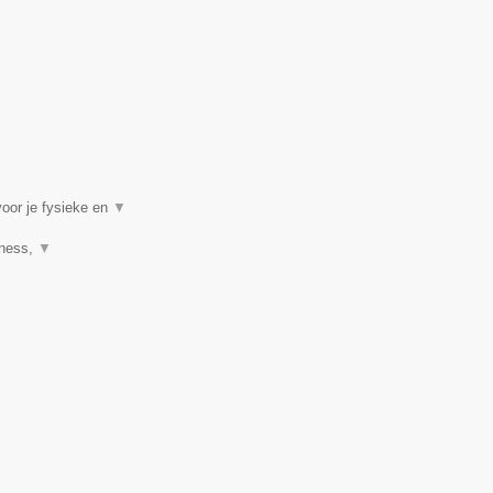
voor je fysieke en
▼
tness,
▼