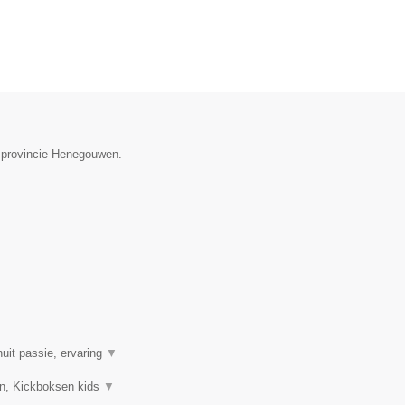
e provincie Henegouwen.
uit passie, ervaring
▼
sen, Kickboksen kids
▼