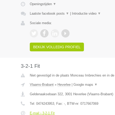
Openingstijden
▼
Laatste facebook posts
▼
|
Introductie video
▼
Sociale media:
BEKIJK VOLLEDIG PROFIEL
3-2-1 Fit
Niet gevestigd in de plaats Monceau Imbrechies en in d
Vlaams-Brabant
»
Heverlee
|
Google maps
▼
Geldenaaksebaan 322
,
3001
Heverlee
(
Vlaams-Brabant
)
Tel:
0474243953
, Fax:
-
, BTW-nr:
0717667069
E-mail › 3-2-1 Fit