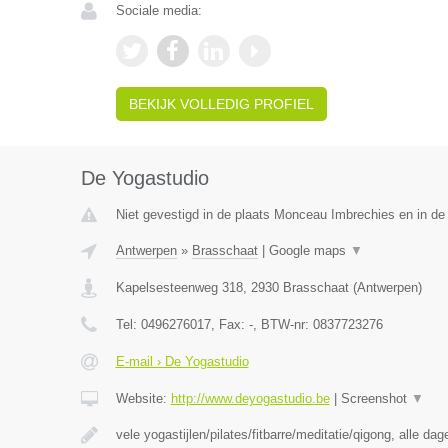
Sociale media:
BEKIJK VOLLEDIG PROFIEL
De Yogastudio
Niet gevestigd in de plaats Monceau Imbrechies en in d
Antwerpen
»
Brasschaat
|
Google maps
▼
Kapelsesteenweg 318
,
2930
Brasschaat
(
Antwerpen
)
Tel:
0496276017
, Fax:
-
, BTW-nr:
0837723276
E-mail › De Yogastudio
Website:
http://www.deyogastudio.be
|
Screenshot
▼
vele yogastijlen/pilates/fitbarre/meditatie/qigong, alle da