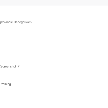
e provincie Henegouwen.
|
Screenshot
▼
training