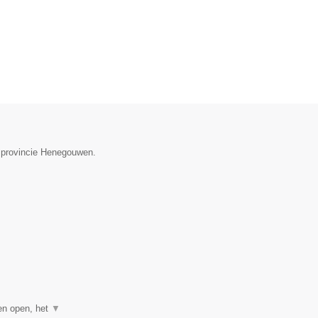
e provincie Henegouwen.
gen open, het
▼