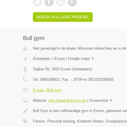
BEKIJK VOLLEDIG PROFIEL
Bull gym
Niet gevestigd in de plaats Monceau Imbrechies en in d
Antwerpen
»
Essen
|
Google maps
▼
Spijker 55
,
2910
Essen
(
Antwerpen
)
Tel:
0490199932
, Fax:
-
, BTW-nr:
BE1032386935
E-mail › Bull gym
Website:
http://www.Bull-gym.be
|
Screenshot
▼
Bull Gym is een zelfstandige gym in Essen, gebouwd van
Fitness, Personal training, Kinderen fitness, Groepsles