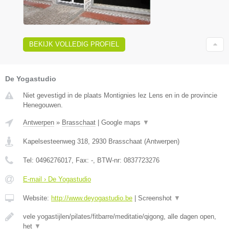
BEKIJK VOLLEDIG PROFIEL
De Yogastudio
Niet gevestigd in de plaats Montignies lez Lens en in de provincie
Henegouwen.
Antwerpen
»
Brasschaat
|
Google maps
▼
Kapelsesteenweg 318
,
2930
Brasschaat
(
Antwerpen
)
Tel:
0496276017
, Fax:
-
, BTW-nr:
0837723276
E-mail › De Yogastudio
Website:
http://www.deyogastudio.be
|
Screenshot
▼
vele yogastijlen/pilates/fitbarre/meditatie/qigong, alle dagen open,
het
▼