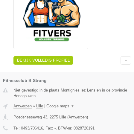
BEKIJK VOLLEDIG PROFIEL
Fitnessclub B-Strong
Niet gevestigd in de plaats Montignies lez Lens en in de provincie
Henegouwen.
Antwerpen
»
Lille
|
Google maps
▼
Poederleeseweg 43
,
2275
Lille
(
Antwerpen
)
Tel:
0493/706416
, Fax:
-
, BTW-nr:
0828720191