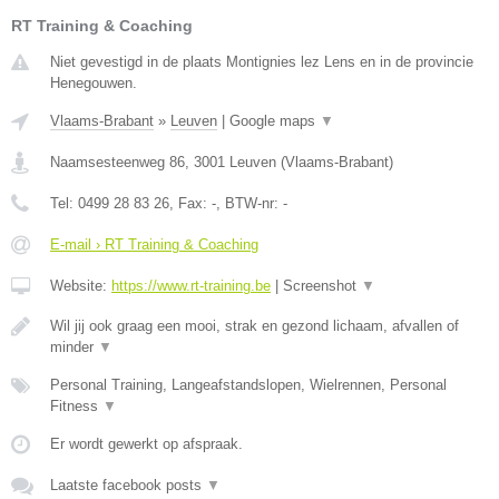
RT Training & Coaching
Niet gevestigd in de plaats Montignies lez Lens en in de provincie
Henegouwen.
Vlaams-Brabant
»
Leuven
|
Google maps
▼
Naamsesteenweg 86
,
3001
Leuven
(
Vlaams-Brabant
)
Tel:
0499 28 83 26
, Fax:
-
, BTW-nr:
-
E-mail › RT Training & Coaching
Website:
https://www.rt-training.be
|
Screenshot
▼
Wil jij ook graag een mooi, strak en gezond lichaam, afvallen of
minder
▼
Personal Training, Langeafstandslopen, Wielrennen, Personal
Fitness
▼
Er wordt gewerkt op afspraak.
Laatste facebook posts
▼