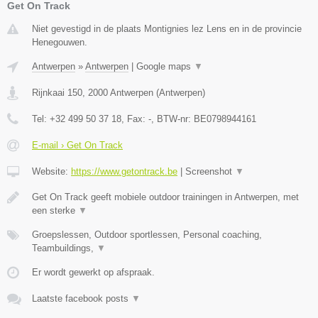
Get On Track
Niet gevestigd in de plaats Montignies lez Lens en in de provincie
Henegouwen.
Antwerpen
»
Antwerpen
|
Google maps
▼
Rijnkaai 150
,
2000
Antwerpen
(
Antwerpen
)
Tel:
+32 499 50 37 18
, Fax:
-
, BTW-nr:
BE0798944161
E-mail › Get On Track
Website:
https://www.getontrack.be
|
Screenshot
▼
Get On Track geeft mobiele outdoor trainingen in Antwerpen, met
een sterke
▼
Groepslessen, Outdoor sportlessen, Personal coaching,
Teambuildings,
▼
Er wordt gewerkt op afspraak.
Laatste facebook posts
▼