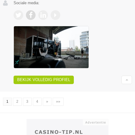
Sociale media:
BEKIJK VOLLEDIG PROFIEL
1
2
3
4
»
»»