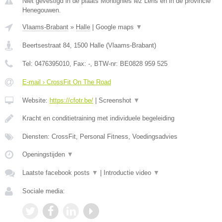
Niet gevestigd in de plaats Montignies lez Lens en in de provincie
Henegouwen.
Vlaams-Brabant
»
Halle
|
Google maps
▼
Beertsestraat 84
,
1500
Halle
(
Vlaams-Brabant
)
Tel:
0476395010
, Fax:
-
, BTW-nr:
BE0828 959 525
E-mail › CrossFit On The Road
Website:
https://cfotr.be/
|
Screenshot
▼
Kracht en conditietraining met individuele begeleiding
Diensten: CrossFit, Personal Fitness, Voedingsadvies
Openingstijden
▼
Laatste facebook posts
▼
|
Introductie video
▼
Sociale media: