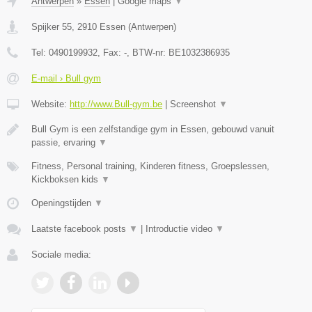
Antwerpen
»
Essen
|
Google maps
▼
Spijker 55
,
2910
Essen
(
Antwerpen
)
Tel:
0490199932
, Fax:
-
, BTW-nr:
BE1032386935
E-mail › Bull gym
Website:
http://www.Bull-gym.be
|
Screenshot
▼
Bull Gym is een zelfstandige gym in Essen, gebouwd vanuit
passie, ervaring
▼
Fitness, Personal training, Kinderen fitness, Groepslessen,
Kickboksen kids
▼
Openingstijden
▼
Laatste facebook posts
▼
|
Introductie video
▼
Sociale media: