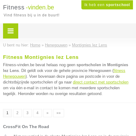
Ik heb een
sportschool
Fitness
-vinden.be
Vind fitness bij u in de buurt!
U bent nu hier:
Home
»
Henegouwen
»
Montignies lez Lens
Fitness Montignies lez Lens
Fitness-vinden.be bevat helaas nog geen
sportscholen in Montignies
lez Lens
. Dit geldt ook voor de gehele provincie Henegouwen (
fitness
Henegouwen
). Voer bovenaan deze pagina uw postcode in voor de
dichtstbijzijnde sportscholen of ga naar
direct contact met sportscholen
om via één e-mail in contact te komen met meerdere sportscholen
tegelijk. Hieronder worden nu overige resultaten getoond.
1
2
3
4
»
»»
CrossFit On The Road