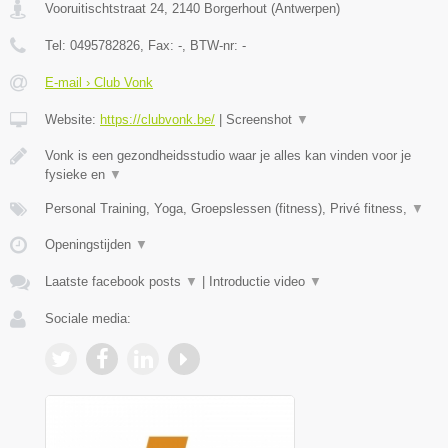
Vooruitischtstraat 24
,
2140
Borgerhout
(
Antwerpen
)
Tel:
0495782826
, Fax:
-
, BTW-nr:
-
E-mail › Club Vonk
Website:
https://clubvonk.be/
|
Screenshot
▼
Vonk is een gezondheidsstudio waar je alles kan vinden voor je
fysieke en
▼
Personal Training, Yoga, Groepslessen (fitness), Privé fitness,
▼
Openingstijden
▼
Laatste facebook posts
▼
|
Introductie video
▼
Sociale media: