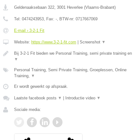
Geldenaaksebaan 322
,
3001
Heverlee
(
Vlaams-Brabant
)
Tel:
0474243953
, Fax:
-
, BTW-nr:
0717667069
E-mail › 3-2-1 Fit
Website:
https://www.3-2-1-fit.com
|
Screenshot
▼
Bij 3-2-1 Fit bieden we Personal Training, semi private training en
▼
Personal Training, Semi Private Training, Groeplessen, Online
Training,
▼
Er wordt gewerkt op afspraak.
Laatste facebook posts
▼
|
Introductie video
▼
Sociale media: