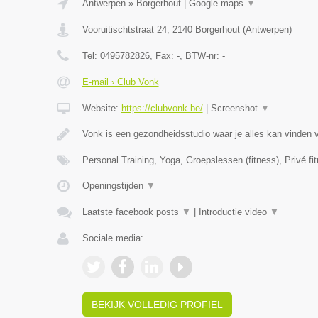
Antwerpen
»
Borgerhout
|
Google maps
▼
Vooruitischtstraat 24
,
2140
Borgerhout
(
Antwerpen
)
Tel:
0495782826
, Fax:
-
, BTW-nr:
-
E-mail › Club Vonk
Website:
https://clubvonk.be/
|
Screenshot
▼
Vonk is een gezondheidsstudio waar je alles kan vinden 
Personal Training, Yoga, Groepslessen (fitness), Privé fi
Openingstijden
▼
Laatste facebook posts
▼
|
Introductie video
▼
Sociale media:
BEKIJK VOLLEDIG PROFIEL