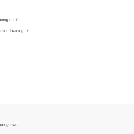
aining en
▼
nline Training,
▼
 Henegouwen.