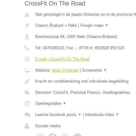
CrossFit On The Road
Niet gevestigd in de plaats Onnezies en in de provincie
Vlaams-Brabant
»
Halle
|
Google maps
▼
Beertsestraat 84
,
1500
Halle
(
Vlaams-Brabant
)
Tel:
0476395010
, Fax:
-
, BTW-nr:
BE0828 959 525
E-mail › CrossFit On The Road
Website:
https://cfotr.be/
|
Screenshot
▼
Kracht en conditietraining met individuele begeleiding
Diensten: CrossFit, Personal Fitness, Voedingsadvies
Openingstijden
▼
Laatste facebook posts
▼
|
Introductie video
▼
Sociale media: