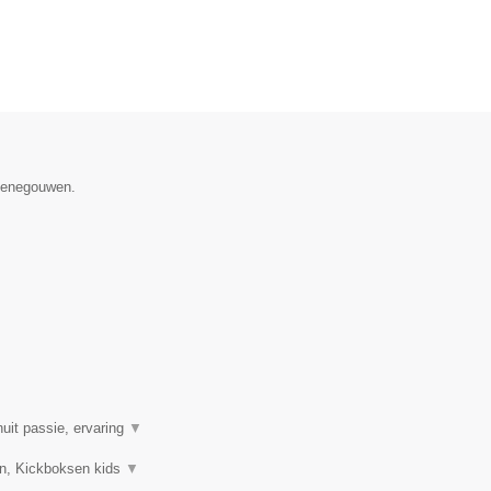
 Henegouwen.
uit passie, ervaring
▼
sen, Kickboksen kids
▼