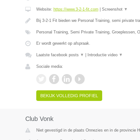
Website:
https://www.3-2-1-fit.com
|
Screenshot
▼
Bij 3-2-1 Fit bieden we Personal Training, semi private tr
Personal Training, Semi Private Training, Groeplessen, O
Er wordt gewerkt op afspraak.
Laatste facebook posts
▼
|
Introductie video
▼
Sociale media:
BEKIJK VOLLEDIG PROFIEL
Club Vonk
Niet gevestigd in de plaats Onnezies en in de provincie