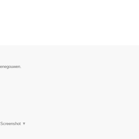
 Henegouwen.
|
Screenshot
▼