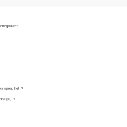
 Henegouwen.
gen open, het
▼
neryoga,
▼