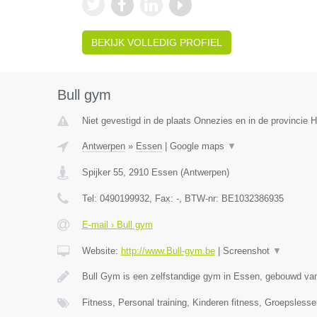
BEKIJK VOLLEDIG PROFIEL
Bull gym
Niet gevestigd in de plaats Onnezies en in de provincie
Antwerpen
»
Essen
|
Google maps
▼
Spijker 55
,
2910
Essen
(
Antwerpen
)
Tel:
0490199932
, Fax:
-
, BTW-nr:
BE1032386935
E-mail › Bull gym
Website:
http://www.Bull-gym.be
|
Screenshot
▼
Bull Gym is een zelfstandige gym in Essen, gebouwd van
Fitness, Personal training, Kinderen fitness, Groepsles