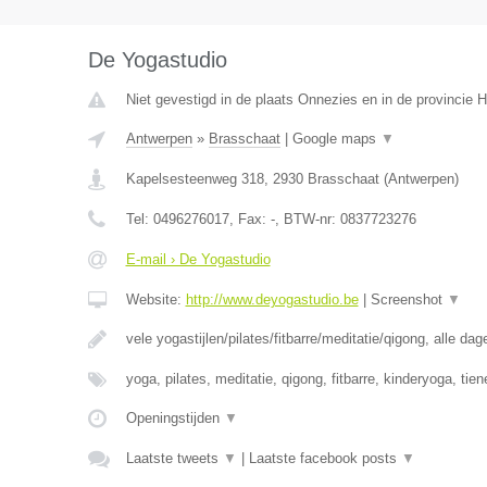
De Yogastudio
Niet gevestigd in de plaats Onnezies en in de provincie
Antwerpen
»
Brasschaat
|
Google maps
▼
Kapelsesteenweg 318
,
2930
Brasschaat
(
Antwerpen
)
Tel:
0496276017
, Fax:
-
, BTW-nr:
0837723276
E-mail › De Yogastudio
Website:
http://www.deyogastudio.be
|
Screenshot
▼
vele yogastijlen/pilates/fitbarre/meditatie/qigong, alle da
yoga, pilates, meditatie, qigong, fitbarre, kinderyoga, tie
Openingstijden
▼
Laatste tweets
▼
|
Laatste facebook posts
▼