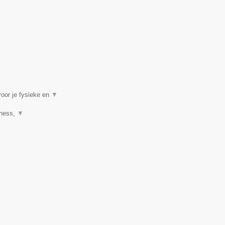
voor je fysieke en
▼
tness,
▼