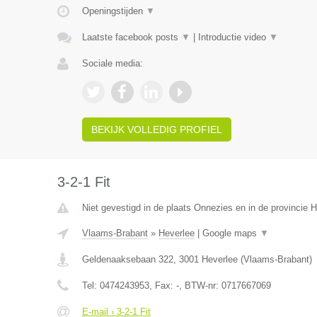
Openingstijden
▼
Laatste facebook posts
▼
|
Introductie video
▼
Sociale media:
BEKIJK VOLLEDIG PROFIEL
3-2-1 Fit
Niet gevestigd in de plaats Onnezies en in de provincie
Vlaams-Brabant
»
Heverlee
|
Google maps
▼
Geldenaaksebaan 322
,
3001
Heverlee
(
Vlaams-Brabant
)
Tel:
0474243953
, Fax:
-
, BTW-nr:
0717667069
E-mail › 3-2-1 Fit