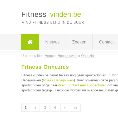
Fitness
-vinden.be
VIND FITNESS BIJ U IN DE BUURT!
Nieuws
Zoeken
Contact
U bent nu hier:
Home
»
Henegouwen
»
Onnezies
Fitness Onnezies
Fitness-vinden.be bevat helaas nog geen
sportscholen in On
Henegouwen (
fitness Henegouwen
). Voer bovenaan deze pagina
sportscholen of ga naar
direct contact met sportscholen
om via 
sportscholen tegelijk. Hieronder worden nu overige resultaten g
1
2
3
4
»
»»