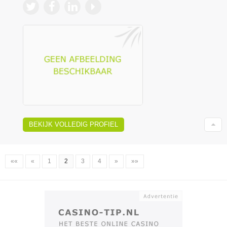
BEKIJK VOLLEDIG PROFIEL
««
«
1
2
3
4
»
»»