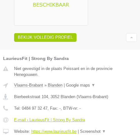
BEKIJK VOLLEDIG PROFIEL
LaurieusFit | Strong By Sandra
Niet gevestigd in de plaats Peissant en in de provincie
Henegouwen.
Vlaams-Brabant
»
Blanden
|
Google maps
▼
Bierbeekstraat 104
,
3052
Blanden
(
Vlaams-Brabant
)
Tel:
0484 97 32 47
, Fax:
-
, BTW-nr:
-
E-mail › LaurieusFit | Strong By Sandra
Website:
https://www.laurieusfit.be
|
Screenshot
▼