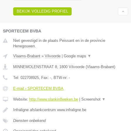
BEKIJK VOLLEDIG PROFIEL
SPORTECEM BVBA
Niet gevestigd in de plaats Peissant en in de provincie
Henegouwen.
Vlaams-Brabant
»
Vilvoorde
|
Google maps
▼
MINNEMOLENSTRAAT 8
,
1800
Vilvoorde
(
Vlaams-Brabant
)
Tel:
022708925
, Fax:
-
, BTW-nr:
-
E-mail › SPORTECEM BVBA
Website:
http://www.slankin8weken.be
|
Screenshot
▼
Infraligne afslankcentrum www.infraligne.be
Diensten onbekend