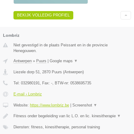
BEKIJK VOLLEDIG PROFIEL
Lombriz
Niet gevestigd in de plaats Peissant en in de provincie
Henegouwen.
Antwerpen
»
Puurs
|
Google maps
▼
Liezele dorp 51
,
2870
Puurs
(
Antwerpen
)
Tel:
032980191
, Fax:
-
, BTW-nr:
0538695735
E-mail › Lombriz
Website:
https://www.lombriz.be
|
Screenshot
▼
Fitness onder begeleiding van lic L.O. en lic. kinesitherapie
▼
Diensten: fitness, kinesitherapie, personal training