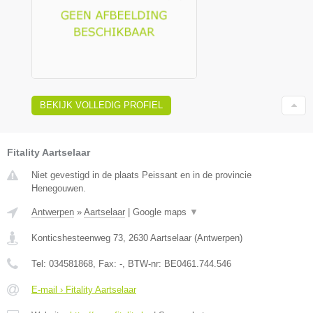
BEKIJK VOLLEDIG PROFIEL
Fitality Aartselaar
Niet gevestigd in de plaats Peissant en in de provincie
Henegouwen.
Antwerpen
»
Aartselaar
|
Google maps
▼
Konticshesteenweg 73
,
2630
Aartselaar
(
Antwerpen
)
Tel:
034581868
, Fax:
-
, BTW-nr:
BE0461.744.546
E-mail › Fitality Aartselaar