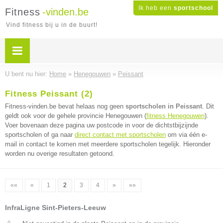
Ik heb een
sportschool
Fitness
-vinden.be
Vind fitness bij u in de buurt!
U bent nu hier:
Home
»
Henegouwen
»
Peissant
Fitness Peissant (2)
Fitness-vinden.be bevat helaas nog geen
sportscholen in Peissant
. Dit
geldt ook voor de gehele provincie Henegouwen (
fitness Henegouwen
).
Voer bovenaan deze pagina uw postcode in voor de dichtstbijzijnde
sportscholen of ga naar
direct contact met sportscholen
om via één e-
mail in contact te komen met meerdere sportscholen tegelijk. Hieronder
worden nu overige resultaten getoond.
««
«
1
2
3
4
»
»»
InfraLigne Sint-Pieters-Leeuw