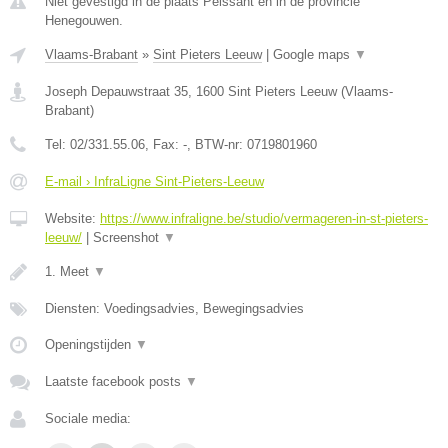
Niet gevestigd in de plaats Peissant en in de provincie
Henegouwen.
Vlaams-Brabant
»
Sint Pieters Leeuw
|
Google maps
▼
Joseph Depauwstraat 35
,
1600
Sint Pieters Leeuw
(
Vlaams-
Brabant
)
Tel:
02/331.55.06
, Fax:
-
, BTW-nr:
0719801960
E-mail › InfraLigne Sint-Pieters-Leeuw
Website:
https://www.infraligne.be/studio/vermageren-in-st-pieters-
leeuw/
|
Screenshot
▼
1. Meet
▼
Diensten: Voedingsadvies, Bewegingsadvies
Openingstijden
▼
Laatste facebook posts
▼
Sociale media: