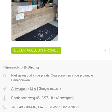
BEKIJK VOLLEDIG PROFIEL
Fitnessclub B-Strong
Niet gevestigd in de plaats Quaregnon en in de provincie
Henegouwen.
Antwerpen
»
Lille
|
Google maps
▼
Poederleeseweg 43
,
2275
Lille
(
Antwerpen
)
Tel:
0493/706416
, Fax:
-
, BTW-nr:
0828720191