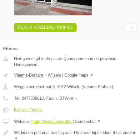
BEKIJK VOLLEDIG PROFIEL
Fitvers
Niet gevestigd in de plaats Quaregnon en in de provincie
Henegouwen.
Vlaams-Brabant
»
Wilsele
|
Google maps
▼
Weggevoerdenstraat 8
,
3012
Wilsele
(
Vlaams-Brabant
)
Tel:
0477539610
, Fax:
-
, BTW-nr:
-
E-mail › Fitvers
Website:
https://www.fitvers.be/
|
Screenshot
▼
Wij bieden personal training aan. Dit zowel bij de klant thuis en/of in
▼