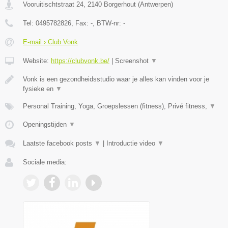
Vooruitischtstraat 24
,
2140
Borgerhout
(
Antwerpen
)
Tel:
0495782826
, Fax:
-
, BTW-nr:
-
E-mail › Club Vonk
Website:
https://clubvonk.be/
|
Screenshot
▼
Vonk is een gezondheidsstudio waar je alles kan vinden voor je
fysieke en
▼
Personal Training, Yoga, Groepslessen (fitness), Privé fitness,
▼
Openingstijden
▼
Laatste facebook posts
▼
|
Introductie video
▼
Sociale media: