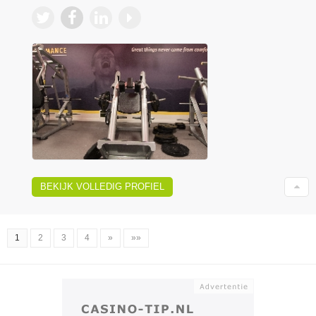
BEKIJK VOLLEDIG PROFIEL
1
2
3
4
»
»»