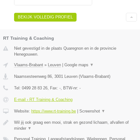
BEKIJK VOLLEDIG PROFIEL
RT Training & Coaching
Niet gevestigd in de plaats Quaregnon en in de provincie
Henegouwen.
Vlaams-Brabant
»
Leuven
|
Google maps
▼
Naamsesteenweg 86
,
3001
Leuven
(
Vlaams-Brabant
)
Tel:
0499 28 83 26
, Fax:
-
, BTW-nr:
-
E-mail › RT Training & Coaching
Website:
https://www.rt-training.be
|
Screenshot
▼
Wil jij ook graag een mooi, strak en gezond lichaam, afvallen of
minder
▼
Personal Training, Langeafstandslopen, Wielrennen, Personal