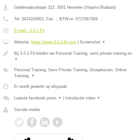
Geldenaaksebaan 322
,
3001
Heverlee
(
Vlaams-Brabant
)
Tel:
0474243953
, Fax:
-
, BTW-nr:
0717667069
E-mail › 3-2-1 Fit
Website:
https://www.3-2-1-fit.com
|
Screenshot
▼
Bij 3-2-1 Fit bieden we Personal Training, semi private training en
▼
Personal Training, Semi Private Training, Groeplessen, Online
Training,
▼
Er wordt gewerkt op afspraak.
Laatste facebook posts
▼
|
Introductie video
▼
Sociale media: