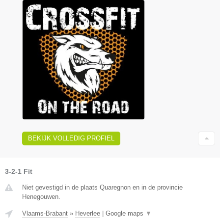
BEKIJK VOLLEDIG PROFIEL
3-2-1 Fit
Niet gevestigd in de plaats Quaregnon en in de provincie
Henegouwen.
Vlaams-Brabant
»
Heverlee
|
Google maps
▼