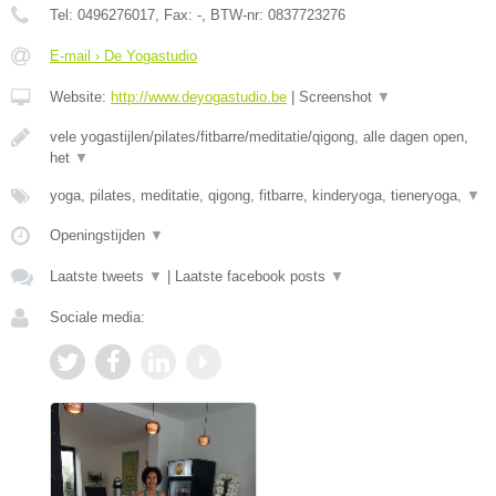
Tel:
0496276017
, Fax:
-
, BTW-nr:
0837723276
E-mail › De Yogastudio
Website:
http://www.deyogastudio.be
|
Screenshot
▼
vele yogastijlen/pilates/fitbarre/meditatie/qigong, alle dagen open,
het
▼
yoga, pilates, meditatie, qigong, fitbarre, kinderyoga, tieneryoga,
▼
Openingstijden
▼
Laatste tweets
▼
|
Laatste facebook posts
▼
Sociale media: