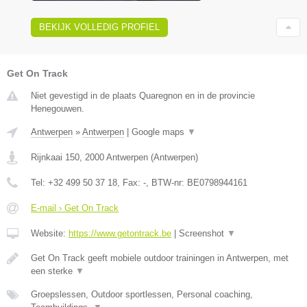
BEKIJK VOLLEDIG PROFIEL
Get On Track
Niet gevestigd in de plaats Quaregnon en in de provincie
Henegouwen.
Antwerpen
»
Antwerpen
|
Google maps
▼
Rijnkaai 150
,
2000
Antwerpen
(
Antwerpen
)
Tel:
+32 499 50 37 18
, Fax:
-
, BTW-nr:
BE0798944161
E-mail › Get On Track
Website:
https://www.getontrack.be
|
Screenshot
▼
Get On Track geeft mobiele outdoor trainingen in Antwerpen, met
een sterke
▼
Groepslessen, Outdoor sportlessen, Personal coaching,