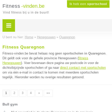
Ik heb een
sportschool
Fitness
-vinden.be
Vind fitness bij u in de buurt!
U bent nu hier:
Home
»
Henegouwen
»
Quaregnon
Fitness Quaregnon
Fitness-vinden.be bevat helaas nog geen
sportscholen in Quaregnon
.
Dit geldt ook voor de gehele provincie Henegouwen (
fitness
Henegouwen
). Voer bovenaan deze pagina uw postcode in voor de
dichtstbijzijnde sportscholen of ga naar
direct contact met sportscholen
om via één e-mail in contact te komen met meerdere sportscholen
tegelijk. Hieronder worden nu overige resultaten getoond.
1
2
3
4
»
»»
Bull gym