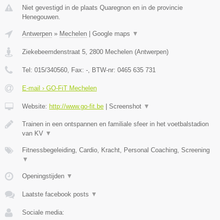
Niet gevestigd in de plaats Quaregnon en in de provincie
Henegouwen.
Antwerpen
»
Mechelen
|
Google maps
▼
Ziekebeemdenstraat 5
,
2800
Mechelen
(
Antwerpen
)
Tel:
015/340560
, Fax:
-
, BTW-nr:
0465 635 731
E-mail › GO-FiT Mechelen
Website:
http://www.go-fit.be
|
Screenshot
▼
Trainen in een ontspannen en familiale sfeer in het voetbalstadion
van KV
▼
Fitnessbegeleiding, Cardio, Kracht, Personal Coaching, Screening
▼
Openingstijden
▼
Laatste facebook posts
▼
Sociale media: