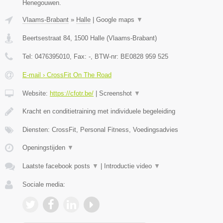
Henegouwen.
Vlaams-Brabant
»
Halle
|
Google maps
▼
Beertsestraat 84
,
1500
Halle
(
Vlaams-Brabant
)
Tel:
0476395010
, Fax:
-
, BTW-nr:
BE0828 959 525
E-mail › CrossFit On The Road
Website:
https://cfotr.be/
|
Screenshot
▼
Kracht en conditietraining met individuele begeleiding
Diensten: CrossFit, Personal Fitness, Voedingsadvies
Openingstijden
▼
Laatste facebook posts
▼
|
Introductie video
▼
Sociale media: