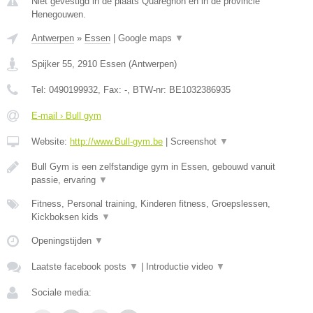
Niet gevestigd in de plaats Quaregnon en in de provincie
Henegouwen.
Antwerpen
»
Essen
|
Google maps
▼
Spijker 55
,
2910
Essen
(
Antwerpen
)
Tel:
0490199932
, Fax:
-
, BTW-nr:
BE1032386935
E-mail › Bull gym
Website:
http://www.Bull-gym.be
|
Screenshot
▼
Bull Gym is een zelfstandige gym in Essen, gebouwd vanuit
passie, ervaring
▼
Fitness, Personal training, Kinderen fitness, Groepslessen,
Kickboksen kids
▼
Openingstijden
▼
Laatste facebook posts
▼
|
Introductie video
▼
Sociale media: