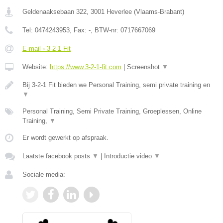
Geldenaaksebaan 322
,
3001
Heverlee
(
Vlaams-Brabant
)
Tel:
0474243953
, Fax:
-
, BTW-nr:
0717667069
E-mail › 3-2-1 Fit
Website:
https://www.3-2-1-fit.com
|
Screenshot
▼
Bij 3-2-1 Fit bieden we Personal Training, semi private training en
▼
Personal Training, Semi Private Training, Groeplessen, Online
Training,
▼
Er wordt gewerkt op afspraak.
Laatste facebook posts
▼
|
Introductie video
▼
Sociale media: