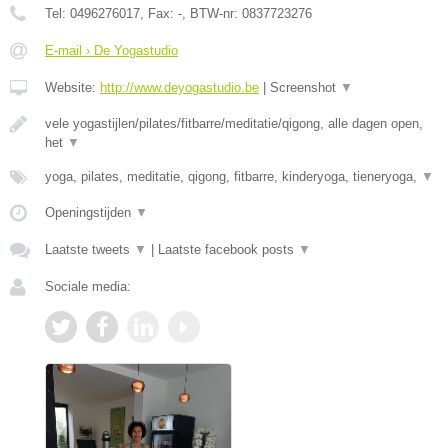
Tel:
0496276017
, Fax:
-
, BTW-nr:
0837723276
E-mail › De Yogastudio
Website:
http://www.deyogastudio.be
|
Screenshot
▼
vele yogastijlen/pilates/fitbarre/meditatie/qigong, alle dagen open,
het
▼
yoga, pilates, meditatie, qigong, fitbarre, kinderyoga, tieneryoga,
▼
Openingstijden
▼
Laatste tweets
▼
|
Laatste facebook posts
▼
Sociale media: