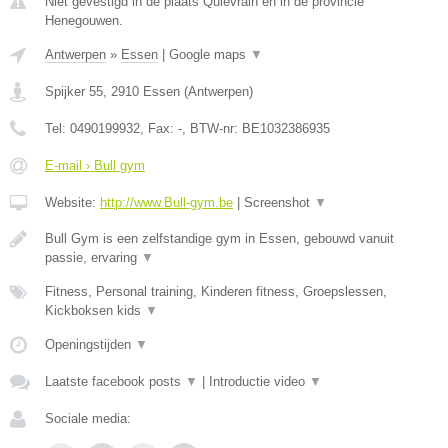
Niet gevestigd in de plaats Quievrain en in de provincie
Henegouwen.
Antwerpen
»
Essen
|
Google maps
▼
Spijker 55
,
2910
Essen
(
Antwerpen
)
Tel:
0490199932
, Fax:
-
, BTW-nr:
BE1032386935
E-mail › Bull gym
Website:
http://www.Bull-gym.be
|
Screenshot
▼
Bull Gym is een zelfstandige gym in Essen, gebouwd vanuit
passie, ervaring
▼
Fitness, Personal training, Kinderen fitness, Groepslessen,
Kickboksen kids
▼
Openingstijden
▼
Laatste facebook posts
▼
|
Introductie video
▼
Sociale media: