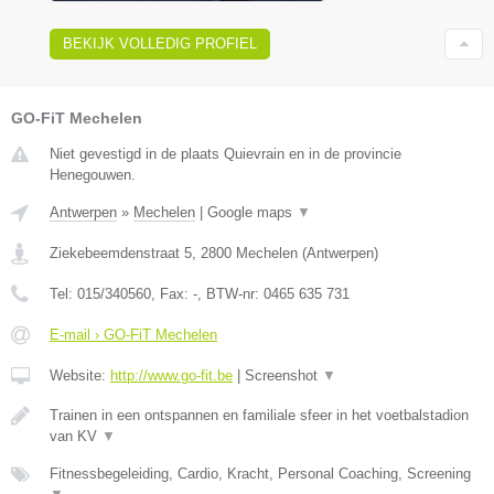
BEKIJK VOLLEDIG PROFIEL
GO-FiT Mechelen
Niet gevestigd in de plaats Quievrain en in de provincie
Henegouwen.
Antwerpen
»
Mechelen
|
Google maps
▼
Ziekebeemdenstraat 5
,
2800
Mechelen
(
Antwerpen
)
Tel:
015/340560
, Fax:
-
, BTW-nr:
0465 635 731
E-mail › GO-FiT Mechelen
Website:
http://www.go-fit.be
|
Screenshot
▼
Trainen in een ontspannen en familiale sfeer in het voetbalstadion
van KV
▼
Fitnessbegeleiding, Cardio, Kracht, Personal Coaching, Screening