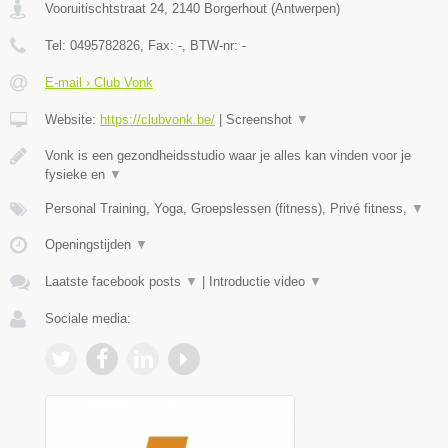
Vooruitischtstraat 24
,
2140
Borgerhout
(
Antwerpen
)
Tel:
0495782826
, Fax:
-
, BTW-nr:
-
E-mail › Club Vonk
Website:
https://clubvonk.be/
|
Screenshot
▼
Vonk is een gezondheidsstudio waar je alles kan vinden voor je
fysieke en
▼
Personal Training, Yoga, Groepslessen (fitness), Privé fitness,
▼
Openingstijden
▼
Laatste facebook posts
▼
|
Introductie video
▼
Sociale media: