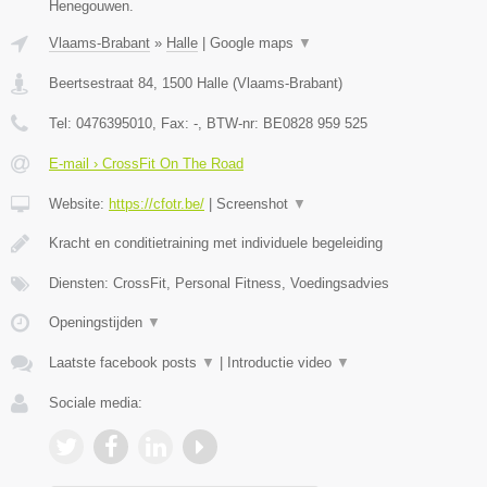
Henegouwen.
Vlaams-Brabant
»
Halle
|
Google maps
▼
Beertsestraat 84
,
1500
Halle
(
Vlaams-Brabant
)
Tel:
0476395010
, Fax:
-
, BTW-nr:
BE0828 959 525
E-mail › CrossFit On The Road
Website:
https://cfotr.be/
|
Screenshot
▼
Kracht en conditietraining met individuele begeleiding
Diensten: CrossFit, Personal Fitness, Voedingsadvies
Openingstijden
▼
Laatste facebook posts
▼
|
Introductie video
▼
Sociale media: