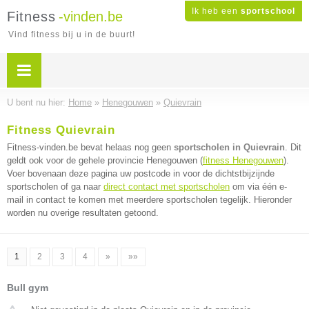
Ik heb een
sportschool
Fitness
-vinden.be
Vind fitness bij u in de buurt!
U bent nu hier:
Home
»
Henegouwen
»
Quievrain
Fitness Quievrain
Fitness-vinden.be bevat helaas nog geen
sportscholen in Quievrain
. Dit
geldt ook voor de gehele provincie Henegouwen (
fitness Henegouwen
).
Voer bovenaan deze pagina uw postcode in voor de dichtstbijzijnde
sportscholen of ga naar
direct contact met sportscholen
om via één e-
mail in contact te komen met meerdere sportscholen tegelijk. Hieronder
worden nu overige resultaten getoond.
1
2
3
4
»
»»
Bull gym