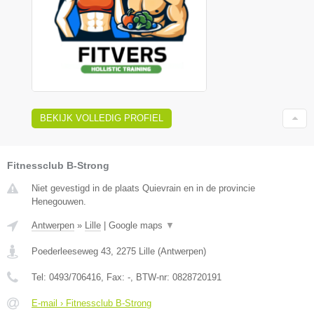
BEKIJK VOLLEDIG PROFIEL
Fitnessclub B-Strong
Niet gevestigd in de plaats Quievrain en in de provincie
Henegouwen.
Antwerpen
»
Lille
|
Google maps
▼
Poederleeseweg 43
,
2275
Lille
(
Antwerpen
)
Tel:
0493/706416
, Fax:
-
, BTW-nr:
0828720191
E-mail › Fitnessclub B-Strong