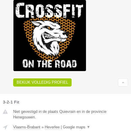
BEKIJK VOLLEDIG PROFIEL
3-2-1 Fit
Niet gevestigd in de plaats Quievrain en in de provincie
Henegouwen.
Vlaams-Brabant
»
Heverlee
|
Google maps
▼