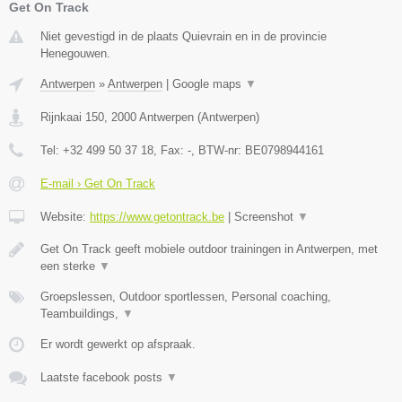
Get On Track
Niet gevestigd in de plaats Quievrain en in de provincie
Henegouwen.
Antwerpen
»
Antwerpen
|
Google maps
▼
Rijnkaai 150
,
2000
Antwerpen
(
Antwerpen
)
Tel:
+32 499 50 37 18
, Fax:
-
, BTW-nr:
BE0798944161
E-mail › Get On Track
Website:
https://www.getontrack.be
|
Screenshot
▼
Get On Track geeft mobiele outdoor trainingen in Antwerpen, met
een sterke
▼
Groepslessen, Outdoor sportlessen, Personal coaching,
Teambuildings,
▼
Er wordt gewerkt op afspraak.
Laatste facebook posts
▼