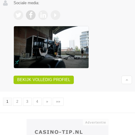
Sociale media:
BEKIJK VOLLEDIG PROFIEL
1
2
3
4
»
»»