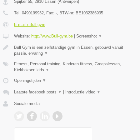
Spijker 55
,
2910
Essen
(
Antwerpen
)
Tel:
0490199932
, Fax:
-
, BTW-nr:
BE1032386935
E-mail › Bull gym
Website:
http://www.Bull-gym.be
|
Screenshot
▼
Bull Gym is een zelfstandige gym in Essen, gebouwd vanuit
passie, ervaring
▼
Fitness, Personal training, Kinderen fitness, Groepslessen,
Kickboksen kids
▼
Openingstijden
▼
Laatste facebook posts
▼
|
Introductie video
▼
Sociale media: