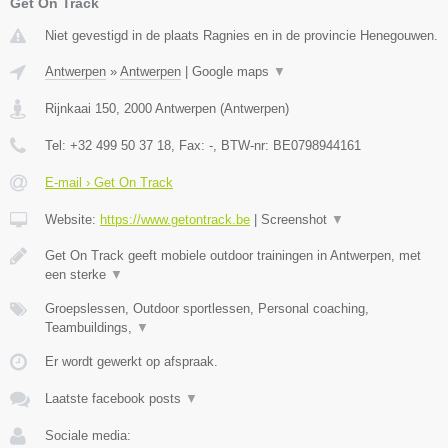
Get On Track
Niet gevestigd in de plaats Ragnies en in de provincie Henegouwen.
Antwerpen
»
Antwerpen
|
Google maps
▼
Rijnkaai 150
,
2000
Antwerpen
(
Antwerpen
)
Tel:
+32 499 50 37 18
, Fax:
-
, BTW-nr:
BE0798944161
E-mail › Get On Track
Website:
https://www.getontrack.be
|
Screenshot
▼
Get On Track geeft mobiele outdoor trainingen in Antwerpen, met
een sterke
▼
Groepslessen, Outdoor sportlessen, Personal coaching,
Teambuildings,
▼
Er wordt gewerkt op afspraak.
Laatste facebook posts
▼
Sociale media: