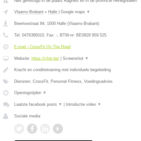
Niet gevestigd in de plaats Ragnies en in de provincie Henegouwen.
Vlaams-Brabant
»
Halle
|
Google maps
▼
Beertsestraat 84
,
1500
Halle
(
Vlaams-Brabant
)
Tel:
0476395010
, Fax:
-
, BTW-nr:
BE0828 959 525
E-mail › CrossFit On The Road
Website:
https://cfotr.be/
|
Screenshot
▼
Kracht en conditietraining met individuele begeleiding
Diensten: CrossFit, Personal Fitness, Voedingsadvies
Openingstijden
▼
Laatste facebook posts
▼
|
Introductie video
▼
Sociale media: