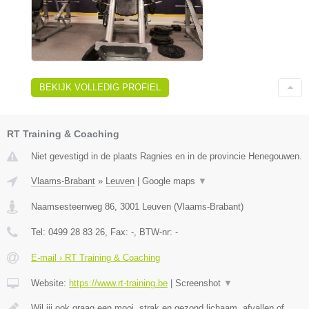
BEKIJK VOLLEDIG PROFIEL
RT Training & Coaching
Niet gevestigd in de plaats Ragnies en in de provincie Henegouwen.
Vlaams-Brabant
»
Leuven
|
Google maps
▼
Naamsesteenweg 86
,
3001
Leuven
(
Vlaams-Brabant
)
Tel:
0499 28 83 26
, Fax:
-
, BTW-nr:
-
E-mail › RT Training & Coaching
Website:
https://www.rt-training.be
|
Screenshot
▼
Wil jij ook graag een mooi, strak en gezond lichaam, afvallen of