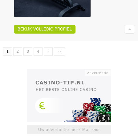
BEKIJK VOLLEDIG PROFIEL
1
2
3
4
»
»»
Uw advertentie hier? Mail ons