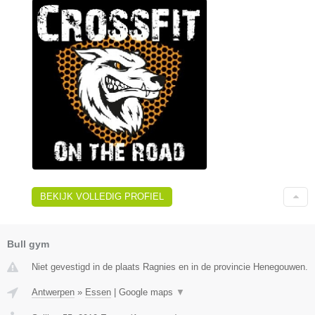
BEKIJK VOLLEDIG PROFIEL
Bull gym
Niet gevestigd in de plaats Ragnies en in de provincie Henegouwen.
Antwerpen
»
Essen
|
Google maps
▼