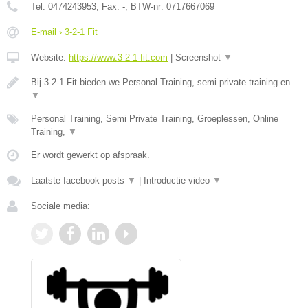
Tel:
0474243953
, Fax:
-
, BTW-nr:
0717667069
E-mail › 3-2-1 Fit
Website:
https://www.3-2-1-fit.com
|
Screenshot
▼
Bij 3-2-1 Fit bieden we Personal Training, semi private training en
▼
Personal Training, Semi Private Training, Groeplessen, Online
Training,
▼
Er wordt gewerkt op afspraak.
Laatste facebook posts
▼
|
Introductie video
▼
Sociale media: