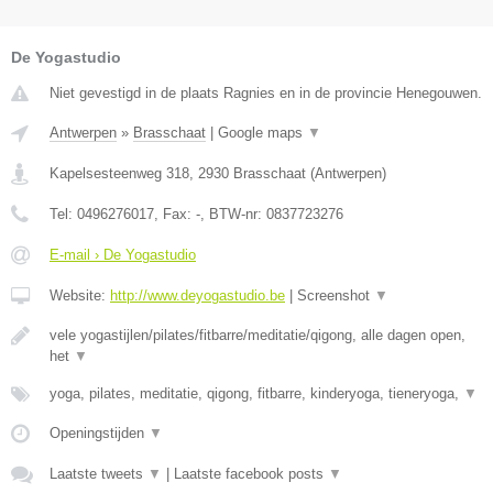
De Yogastudio
Niet gevestigd in de plaats Ragnies en in de provincie Henegouwen.
Antwerpen
»
Brasschaat
|
Google maps
▼
Kapelsesteenweg 318
,
2930
Brasschaat
(
Antwerpen
)
Tel:
0496276017
, Fax:
-
, BTW-nr:
0837723276
E-mail › De Yogastudio
Website:
http://www.deyogastudio.be
|
Screenshot
▼
vele yogastijlen/pilates/fitbarre/meditatie/qigong, alle dagen open,
het
▼
yoga, pilates, meditatie, qigong, fitbarre, kinderyoga, tieneryoga,
▼
Openingstijden
▼
Laatste tweets
▼
|
Laatste facebook posts
▼