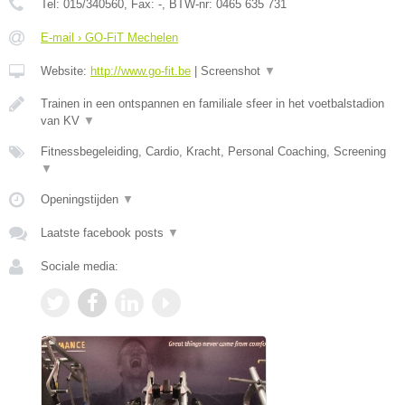
Tel:
015/340560
, Fax:
-
, BTW-nr:
0465 635 731
E-mail › GO-FiT Mechelen
Website:
http://www.go-fit.be
|
Screenshot
▼
Trainen in een ontspannen en familiale sfeer in het voetbalstadion
van KV
▼
Fitnessbegeleiding, Cardio, Kracht, Personal Coaching, Screening
▼
Openingstijden
▼
Laatste facebook posts
▼
Sociale media: