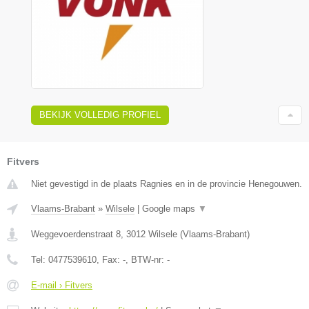
BEKIJK VOLLEDIG PROFIEL
Fitvers
Niet gevestigd in de plaats Ragnies en in de provincie Henegouwen.
Vlaams-Brabant
»
Wilsele
|
Google maps
▼
Weggevoerdenstraat 8
,
3012
Wilsele
(
Vlaams-Brabant
)
Tel:
0477539610
, Fax:
-
, BTW-nr:
-
E-mail › Fitvers