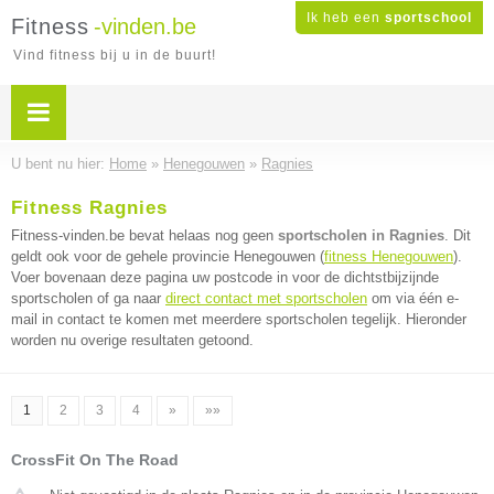
Ik heb een
sportschool
Fitness
-vinden.be
Vind fitness bij u in de buurt!
U bent nu hier:
Home
»
Henegouwen
»
Ragnies
Fitness Ragnies
Fitness-vinden.be bevat helaas nog geen
sportscholen in Ragnies
. Dit
geldt ook voor de gehele provincie Henegouwen (
fitness Henegouwen
).
Voer bovenaan deze pagina uw postcode in voor de dichtstbijzijnde
sportscholen of ga naar
direct contact met sportscholen
om via één e-
mail in contact te komen met meerdere sportscholen tegelijk. Hieronder
worden nu overige resultaten getoond.
1
2
3
4
»
»»
CrossFit On The Road