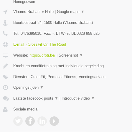
Henegouwen.
Vlaams-Brabant
»
Halle
|
Google maps
▼
Beertsestraat 84
,
1500
Halle
(
Vlaams-Brabant
)
Tel:
0476395010
, Fax:
-
, BTW-nr:
BE0828 959 525
E-mail › CrossFit On The Road
Website:
https://cfotr.be/
|
Screenshot
▼
Kracht en conditietraining met individuele begeleiding
Diensten: CrossFit, Personal Fitness, Voedingsadvies
Openingstijden
▼
Laatste facebook posts
▼
|
Introductie video
▼
Sociale media: