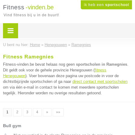
Ik heb een
sportschool
Fitness
-vinden.be
Vind fitness bij u in de buurt!
U bent nu hier:
Home
»
Henegouwen
»
Ramegnies
Fitness Ramegnies
Fitness-vinden.be bevat helaas nog geen
sportscholen in Ramegnies
.
Dit geldt ook voor de gehele provincie Henegouwen (
fitness
Henegouwen
). Voer bovenaan deze pagina uw postcode in voor de
dichtstbijzijnde sportscholen of ga naar
direct contact met sportscholen
om via één e-mail in contact te komen met meerdere sportscholen
tegelijk. Hieronder worden nu overige resultaten getoond.
1
2
3
4
»
»»
Bull gym