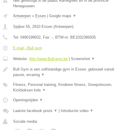
Niet gevestigd in de plaats Ramegnies en in de provincie
Henegouwen.
Antwerpen
»
Essen
|
Google maps
▼
Spijker 55
,
2910
Essen
(
Antwerpen
)
Tel:
0490199932
, Fax:
-
, BTW-nr:
BE1032386935
E-mail › Bull gym
Website:
http://www.Bull-gym.be
|
Screenshot
▼
Bull Gym is een zelfstandige gym in Essen, gebouwd vanuit
passie, ervaring
▼
Fitness, Personal training, Kinderen fitness, Groepslessen,
Kickboksen kids
▼
Openingstijden
▼
Laatste facebook posts
▼
|
Introductie video
▼
Sociale media: