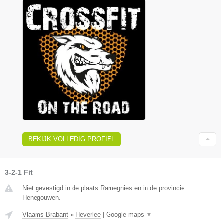
BEKIJK VOLLEDIG PROFIEL
3-2-1 Fit
Niet gevestigd in de plaats Ramegnies en in de provincie
Henegouwen.
Vlaams-Brabant
»
Heverlee
|
Google maps
▼