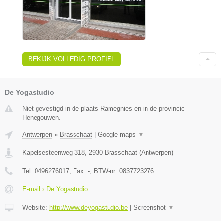
BEKIJK VOLLEDIG PROFIEL
De Yogastudio
Niet gevestigd in de plaats Ramegnies en in de provincie
Henegouwen.
Antwerpen
»
Brasschaat
|
Google maps
▼
Kapelsesteenweg 318
,
2930
Brasschaat
(
Antwerpen
)
Tel:
0496276017
, Fax:
-
, BTW-nr:
0837723276
E-mail › De Yogastudio
Website:
http://www.deyogastudio.be
|
Screenshot
▼