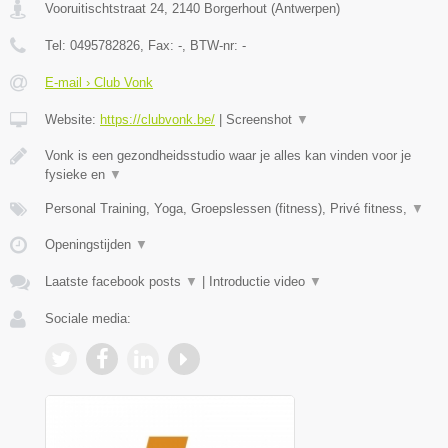
Vooruitischtstraat 24
,
2140
Borgerhout
(
Antwerpen
)
Tel:
0495782826
, Fax:
-
, BTW-nr:
-
E-mail › Club Vonk
Website:
https://clubvonk.be/
|
Screenshot
▼
Vonk is een gezondheidsstudio waar je alles kan vinden voor je
fysieke en
▼
Personal Training, Yoga, Groepslessen (fitness), Privé fitness,
▼
Openingstijden
▼
Laatste facebook posts
▼
|
Introductie video
▼
Sociale media: