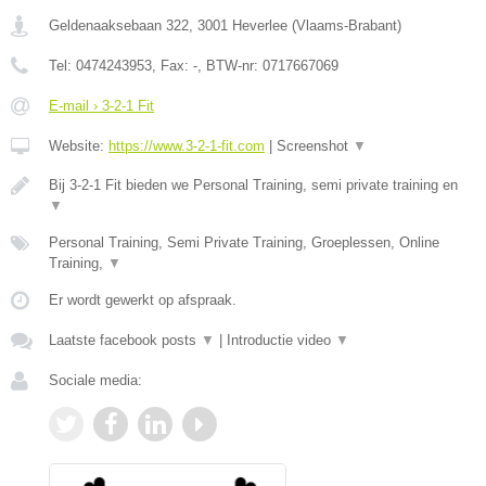
Geldenaaksebaan 322
,
3001
Heverlee
(
Vlaams-Brabant
)
Tel:
0474243953
, Fax:
-
, BTW-nr:
0717667069
E-mail › 3-2-1 Fit
Website:
https://www.3-2-1-fit.com
|
Screenshot
▼
Bij 3-2-1 Fit bieden we Personal Training, semi private training en
▼
Personal Training, Semi Private Training, Groeplessen, Online
Training,
▼
Er wordt gewerkt op afspraak.
Laatste facebook posts
▼
|
Introductie video
▼
Sociale media: