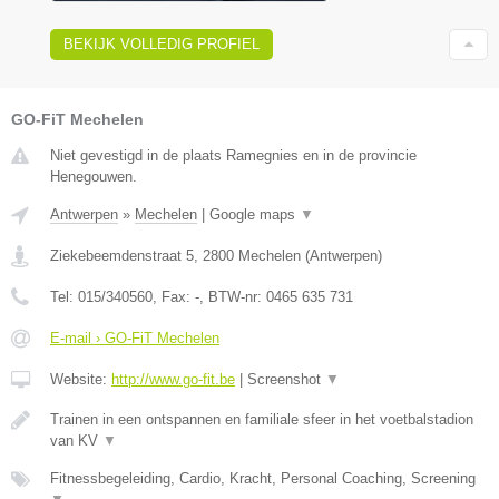
BEKIJK VOLLEDIG PROFIEL
GO-FiT Mechelen
Niet gevestigd in de plaats Ramegnies en in de provincie
Henegouwen.
Antwerpen
»
Mechelen
|
Google maps
▼
Ziekebeemdenstraat 5
,
2800
Mechelen
(
Antwerpen
)
Tel:
015/340560
, Fax:
-
, BTW-nr:
0465 635 731
E-mail › GO-FiT Mechelen
Website:
http://www.go-fit.be
|
Screenshot
▼
Trainen in een ontspannen en familiale sfeer in het voetbalstadion
van KV
▼
Fitnessbegeleiding, Cardio, Kracht, Personal Coaching, Screening