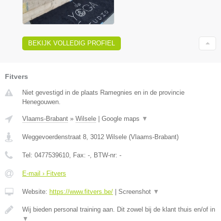
BEKIJK VOLLEDIG PROFIEL
Fitvers
Niet gevestigd in de plaats Ramegnies en in de provincie
Henegouwen.
Vlaams-Brabant
»
Wilsele
|
Google maps
▼
Weggevoerdenstraat 8
,
3012
Wilsele
(
Vlaams-Brabant
)
Tel:
0477539610
, Fax:
-
, BTW-nr:
-
E-mail › Fitvers
Website:
https://www.fitvers.be/
|
Screenshot
▼
Wij bieden personal training aan. Dit zowel bij de klant thuis en/of in
▼