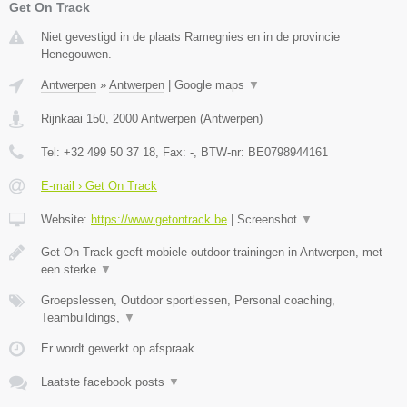
Get On Track
Niet gevestigd in de plaats Ramegnies en in de provincie
Henegouwen.
Antwerpen
»
Antwerpen
|
Google maps
▼
Rijnkaai 150
,
2000
Antwerpen
(
Antwerpen
)
Tel:
+32 499 50 37 18
, Fax:
-
, BTW-nr:
BE0798944161
E-mail › Get On Track
Website:
https://www.getontrack.be
|
Screenshot
▼
Get On Track geeft mobiele outdoor trainingen in Antwerpen, met
een sterke
▼
Groepslessen, Outdoor sportlessen, Personal coaching,
Teambuildings,
▼
Er wordt gewerkt op afspraak.
Laatste facebook posts
▼