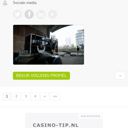
Sociale media:
BEKIJK VOLLEDIG PROFIEL
1
2
3
4
»
»»