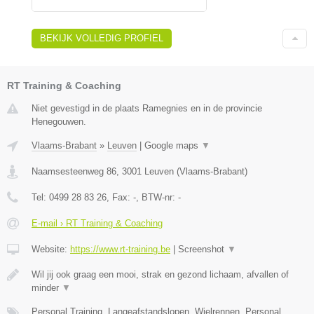
BEKIJK VOLLEDIG PROFIEL
RT Training & Coaching
Niet gevestigd in de plaats Ramegnies en in de provincie
Henegouwen.
Vlaams-Brabant
»
Leuven
|
Google maps
▼
Naamsesteenweg 86
,
3001
Leuven
(
Vlaams-Brabant
)
Tel:
0499 28 83 26
, Fax:
-
, BTW-nr:
-
E-mail › RT Training & Coaching
Website:
https://www.rt-training.be
|
Screenshot
▼
Wil jij ook graag een mooi, strak en gezond lichaam, afvallen of
minder
▼
Personal Training, Langeafstandslopen, Wielrennen, Personal