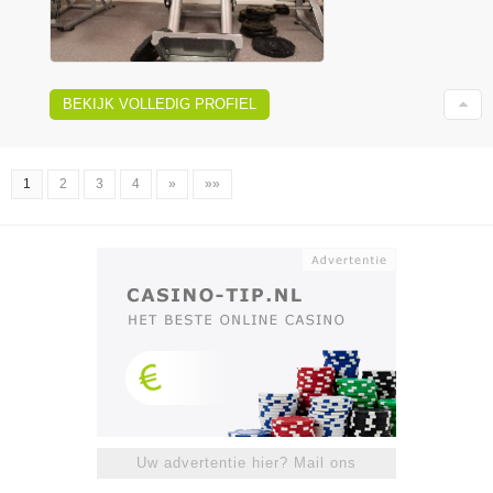
BEKIJK VOLLEDIG PROFIEL
1
2
3
4
»
»»
Uw advertentie hier? Mail ons