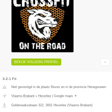
BEKIJK VOLLEDIG PROFIEL
3-2-1 Fit
Niet gevestigd in de plaats Reves en in de provincie Henegouwen.
Vlaams-Brabant
»
Heverlee
|
Google maps
▼
Geldenaaksebaan 322
,
3001
Heverlee
(
Vlaams-Brabant
)