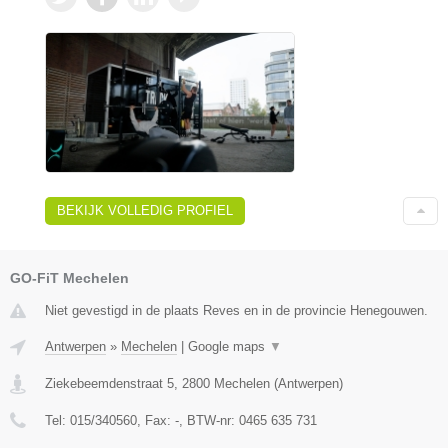
BEKIJK VOLLEDIG PROFIEL
GO-FiT Mechelen
Niet gevestigd in de plaats Reves en in de provincie Henegouwen.
Antwerpen
»
Mechelen
|
Google maps
▼
Ziekebeemdenstraat 5
,
2800
Mechelen
(
Antwerpen
)
Tel:
015/340560
, Fax:
-
, BTW-nr:
0465 635 731