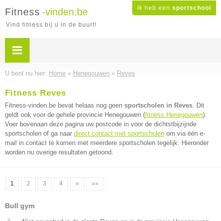
Ik heb een
sportschool
Fitness
-vinden.be
Vind fitness bij u in de buurt!
U bent nu hier:
Home
»
Henegouwen
»
Reves
Fitness Reves
Fitness-vinden.be bevat helaas nog geen
sportscholen in Reves
. Dit
geldt ook voor de gehele provincie Henegouwen (
fitness Henegouwen
).
Voer bovenaan deze pagina uw postcode in voor de dichtstbijzijnde
sportscholen of ga naar
direct contact met sportscholen
om via één e-
mail in contact te komen met meerdere sportscholen tegelijk. Hieronder
worden nu overige resultaten getoond.
1
2
3
4
»
»»
Bull gym