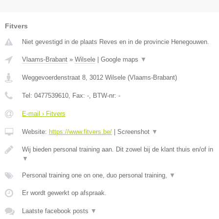
Fitvers
Niet gevestigd in de plaats Reves en in de provincie Henegouwen.
Vlaams-Brabant
»
Wilsele
|
Google maps
▼
Weggevoerdenstraat 8
,
3012
Wilsele
(
Vlaams-Brabant
)
Tel:
0477539610
, Fax:
-
, BTW-nr:
-
E-mail › Fitvers
Website:
https://www.fitvers.be/
|
Screenshot
▼
Wij bieden personal training aan. Dit zowel bij de klant thuis en/of in
▼
Personal training one on one, duo personal training,
▼
Er wordt gewerkt op afspraak.
Laatste facebook posts
▼