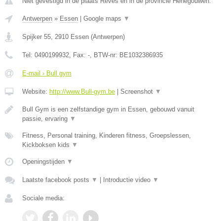
Niet gevestigd in de plaats Reves en in de provincie Henegouwen.
Antwerpen
»
Essen
|
Google maps
▼
Spijker 55
,
2910
Essen
(
Antwerpen
)
Tel:
0490199932
, Fax:
-
, BTW-nr:
BE1032386935
E-mail › Bull gym
Website:
http://www.Bull-gym.be
|
Screenshot
▼
Bull Gym is een zelfstandige gym in Essen, gebouwd vanuit
passie, ervaring
▼
Fitness, Personal training, Kinderen fitness, Groepslessen,
Kickboksen kids
▼
Openingstijden
▼
Laatste facebook posts
▼
|
Introductie video
▼
Sociale media: