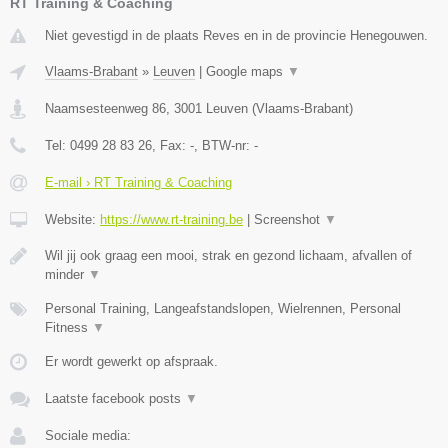
RT Training & Coaching
Niet gevestigd in de plaats Reves en in de provincie Henegouwen.
Vlaams-Brabant
»
Leuven
|
Google maps
▼
Naamsesteenweg 86
,
3001
Leuven
(
Vlaams-Brabant
)
Tel:
0499 28 83 26
, Fax:
-
, BTW-nr:
-
E-mail › RT Training & Coaching
Website:
https://www.rt-training.be
|
Screenshot
▼
Wil jij ook graag een mooi, strak en gezond lichaam, afvallen of
minder
▼
Personal Training, Langeafstandslopen, Wielrennen, Personal
Fitness
▼
Er wordt gewerkt op afspraak.
Laatste facebook posts
▼
Sociale media: