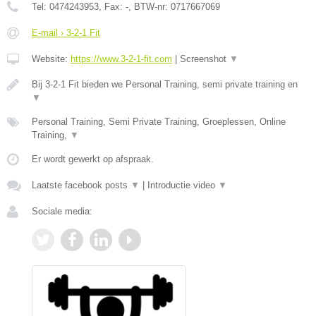
Tel:
0474243953
, Fax:
-
, BTW-nr:
0717667069
E-mail › 3-2-1 Fit
Website:
https://www.3-2-1-fit.com
|
Screenshot
▼
Bij 3-2-1 Fit bieden we Personal Training, semi private training en
▼
Personal Training, Semi Private Training, Groeplessen, Online
Training,
▼
Er wordt gewerkt op afspraak.
Laatste facebook posts
▼
|
Introductie video
▼
Sociale media: