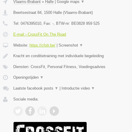
Vlaams-Brabant
»
Halle
|
Google maps
▼
Beertsestraat 84
,
1500
Halle
(
Vlaams-Brabant
)
Tel:
0476395010
, Fax:
-
, BTW-nr:
BE0828 959 525
E-mail › CrossFit On The Road
Website:
https://cfotr.be/
|
Screenshot
▼
Kracht en conditietraining met individuele begeleiding
Diensten: CrossFit, Personal Fitness, Voedingsadvies
Openingstijden
▼
Laatste facebook posts
▼
|
Introductie video
▼
Sociale media: