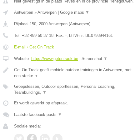
Niet gevestigd in de plaats Reves en in de provincie Henegouwen.
Antwerpen
»
Antwerpen
|
Google maps
▼
Rijnkaai 150
,
2000
Antwerpen
(
Antwerpen
)
Tel:
+32 499 50 37 18
, Fax:
-
, BTW-nr:
BE0798944161
E-mail › Get On Track
Website:
https://www.getontrack.be
|
Screenshot
▼
Get On Track geeft mobiele outdoor trainingen in Antwerpen, met
een sterke
▼
Groepslessen, Outdoor sportlessen, Personal coaching,
Teambuildings,
▼
Er wordt gewerkt op afspraak.
Laatste facebook posts
▼
Sociale media: