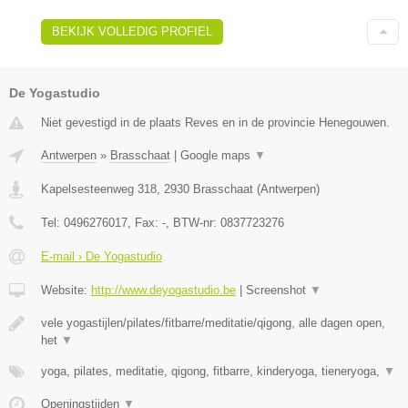
BEKIJK VOLLEDIG PROFIEL
De Yogastudio
Niet gevestigd in de plaats Reves en in de provincie Henegouwen.
Antwerpen
»
Brasschaat
|
Google maps
▼
Kapelsesteenweg 318
,
2930
Brasschaat
(
Antwerpen
)
Tel:
0496276017
, Fax:
-
, BTW-nr:
0837723276
E-mail › De Yogastudio
Website:
http://www.deyogastudio.be
|
Screenshot
▼
vele yogastijlen/pilates/fitbarre/meditatie/qigong, alle dagen open,
het
▼
yoga, pilates, meditatie, qigong, fitbarre, kinderyoga, tieneryoga,
▼
Openingstijden
▼