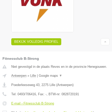
BEKIJK VOLLEDIG PROFIEL
Fitnessclub B-Strong
Niet gevestigd in de plaats Reves en in de provincie Henegouwen.
Antwerpen
»
Lille
|
Google maps
▼
Poederleeseweg 43
,
2275
Lille
(
Antwerpen
)
Tel:
0493/706416
, Fax:
-
, BTW-nr:
0828720191
E-mail › Fitnessclub B-Strong