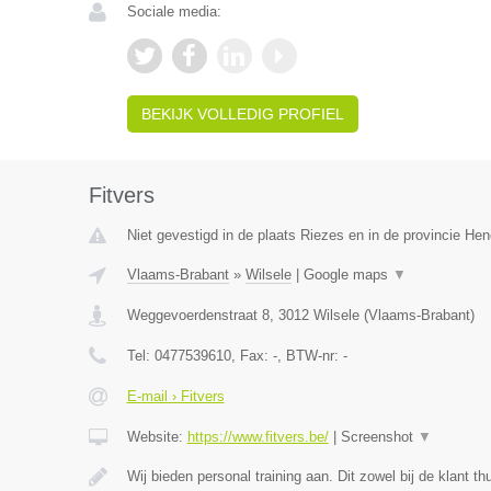
Sociale media:
BEKIJK VOLLEDIG PROFIEL
Fitvers
Niet gevestigd in de plaats Riezes en in de provincie H
Vlaams-Brabant
»
Wilsele
|
Google maps
▼
Weggevoerdenstraat 8
,
3012
Wilsele
(
Vlaams-Brabant
)
Tel:
0477539610
, Fax:
-
, BTW-nr:
-
E-mail › Fitvers
Website:
https://www.fitvers.be/
|
Screenshot
▼
Wij bieden personal training aan. Dit zowel bij de klant th