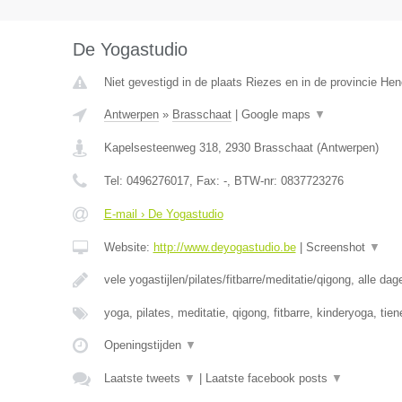
De Yogastudio
Niet gevestigd in de plaats Riezes en in de provincie H
Antwerpen
»
Brasschaat
|
Google maps
▼
Kapelsesteenweg 318
,
2930
Brasschaat
(
Antwerpen
)
Tel:
0496276017
, Fax:
-
, BTW-nr:
0837723276
E-mail › De Yogastudio
Website:
http://www.deyogastudio.be
|
Screenshot
▼
vele yogastijlen/pilates/fitbarre/meditatie/qigong, alle da
yoga, pilates, meditatie, qigong, fitbarre, kinderyoga, tie
Openingstijden
▼
Laatste tweets
▼
|
Laatste facebook posts
▼