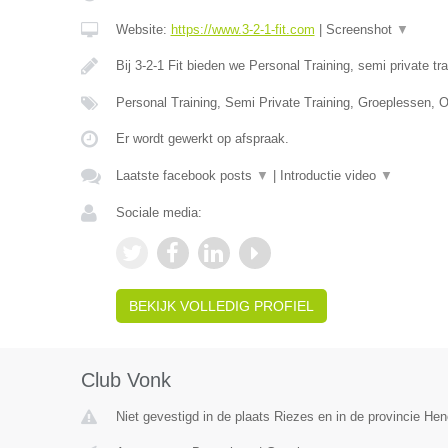
Website:
https://www.3-2-1-fit.com
|
Screenshot
▼
Bij 3-2-1 Fit bieden we Personal Training, semi private tr
Personal Training, Semi Private Training, Groeplessen, O
Er wordt gewerkt op afspraak.
Laatste facebook posts
▼
|
Introductie video
▼
Sociale media:
BEKIJK VOLLEDIG PROFIEL
Club Vonk
Niet gevestigd in de plaats Riezes en in de provincie H