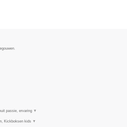
enegouwen.
uit passie, ervaring
▼
sen, Kickboksen kids
▼