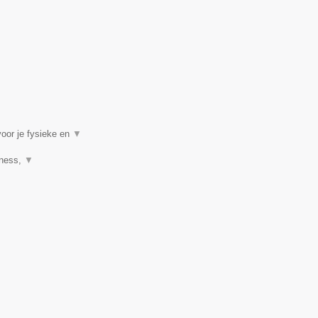
voor je fysieke en
▼
tness,
▼