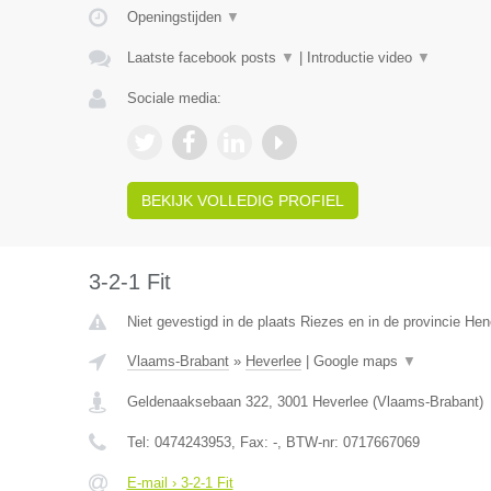
Openingstijden
▼
Laatste facebook posts
▼
|
Introductie video
▼
Sociale media:
BEKIJK VOLLEDIG PROFIEL
3-2-1 Fit
Niet gevestigd in de plaats Riezes en in de provincie H
Vlaams-Brabant
»
Heverlee
|
Google maps
▼
Geldenaaksebaan 322
,
3001
Heverlee
(
Vlaams-Brabant
)
Tel:
0474243953
, Fax:
-
, BTW-nr:
0717667069
E-mail › 3-2-1 Fit