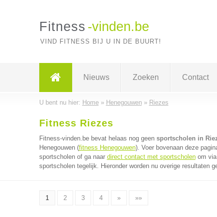
Fitness
-vinden.be
VIND FITNESS BIJ U IN DE BUURT!
Nieuws
Zoeken
Contact
U bent nu hier:
Home
»
Henegouwen
»
Riezes
Fitness Riezes
Fitness-vinden.be bevat helaas nog geen
sportscholen in Rie
Henegouwen (
fitness Henegouwen
). Voer bovenaan deze pagina
sportscholen of ga naar
direct contact met sportscholen
om via 
sportscholen tegelijk. Hieronder worden nu overige resultaten g
1
2
3
4
»
»»