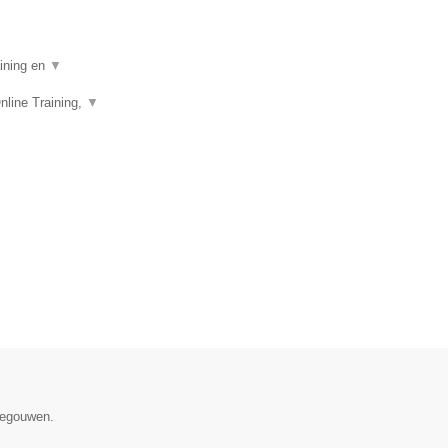
aining en
▼
nline Training,
▼
enegouwen.