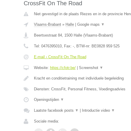
CrossFit On The Road
Niet gevestigd in de plaats Riezes en in de provincie H
Vlaams-Brabant
»
Halle
|
Google maps
▼
Beertsestraat 84
,
1500
Halle
(
Vlaams-Brabant
)
Tel:
0476395010
, Fax:
-
, BTW-nr:
BE0828 959 525
E-mail › CrossFit On The Road
Website:
https://cfotr.be/
|
Screenshot
▼
Kracht en conditietraining met individuele begeleiding
Diensten: CrossFit, Personal Fitness, Voedingsadvies
Openingstijden
▼
Laatste facebook posts
▼
|
Introductie video
▼
Sociale media: