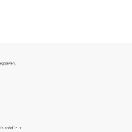
enegouwen.
uis en/of in
▼