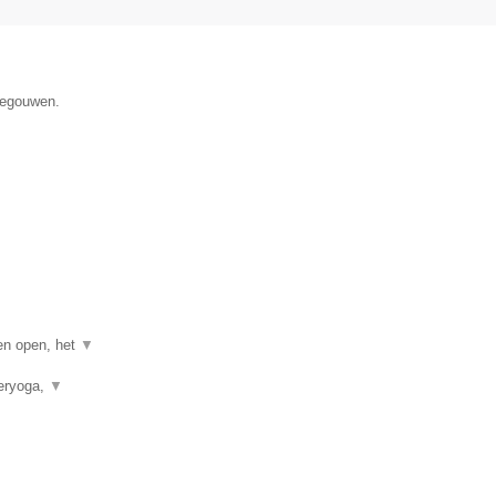
enegouwen.
gen open, het
▼
neryoga,
▼