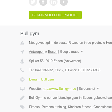
BEKIJK VOLLEDIG PROFIEL
Bull gym
Niet gevestigd in de plaats Riezes en in de provincie H
Antwerpen
»
Essen
|
Google maps
▼
Spijker 55
,
2910
Essen
(
Antwerpen
)
Tel:
0490199932
, Fax:
-
, BTW-nr:
BE1032386935
E-mail › Bull gym
Website:
http://www.Bull-gym.be
|
Screenshot
▼
Bull Gym is een zelfstandige gym in Essen, gebouwd van
Fitness, Personal training, Kinderen fitness, Groepsles