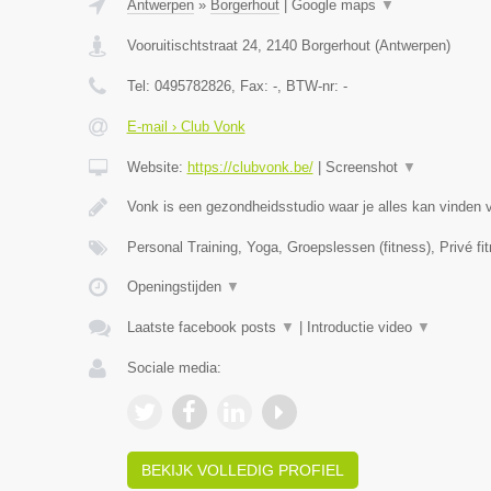
Antwerpen
»
Borgerhout
|
Google maps
▼
Vooruitischtstraat 24
,
2140
Borgerhout
(
Antwerpen
)
Tel:
0495782826
, Fax:
-
, BTW-nr:
-
E-mail › Club Vonk
Website:
https://clubvonk.be/
|
Screenshot
▼
Vonk is een gezondheidsstudio waar je alles kan vinden 
Personal Training, Yoga, Groepslessen (fitness), Privé fi
Openingstijden
▼
Laatste facebook posts
▼
|
Introductie video
▼
Sociale media:
BEKIJK VOLLEDIG PROFIEL