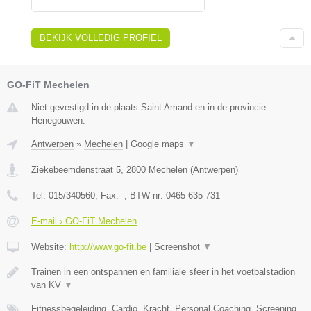
BEKIJK VOLLEDIG PROFIEL
GO-FiT Mechelen
Niet gevestigd in de plaats Saint Amand en in de provincie
Henegouwen.
Antwerpen
»
Mechelen
|
Google maps
▼
Ziekebeemdenstraat 5
,
2800
Mechelen
(
Antwerpen
)
Tel:
015/340560
, Fax:
-
, BTW-nr:
0465 635 731
E-mail › GO-FiT Mechelen
Website:
http://www.go-fit.be
|
Screenshot
▼
Trainen in een ontspannen en familiale sfeer in het voetbalstadion
van KV
▼
Fitnessbegeleiding, Cardio, Kracht, Personal Coaching, Screening