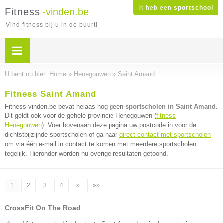
Ik heb een
sportschool
Fitness
-vinden.be
Vind fitness bij u in de buurt!
U bent nu hier:
Home
»
Henegouwen
»
Saint Amand
Fitness Saint Amand
Fitness-vinden.be bevat helaas nog geen
sportscholen in Saint Amand
.
Dit geldt ook voor de gehele provincie Henegouwen (
fitness
Henegouwen
). Voer bovenaan deze pagina uw postcode in voor de
dichtstbijzijnde sportscholen of ga naar
direct contact met sportscholen
om via één e-mail in contact te komen met meerdere sportscholen
tegelijk. Hieronder worden nu overige resultaten getoond.
1
2
3
4
»
»»
CrossFit On The Road