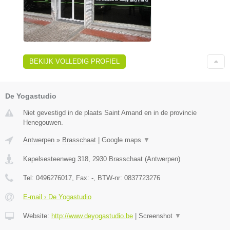
BEKIJK VOLLEDIG PROFIEL
De Yogastudio
Niet gevestigd in de plaats Saint Amand en in de provincie
Henegouwen.
Antwerpen
»
Brasschaat
|
Google maps
▼
Kapelsesteenweg 318
,
2930
Brasschaat
(
Antwerpen
)
Tel:
0496276017
, Fax:
-
, BTW-nr:
0837723276
E-mail › De Yogastudio
Website:
http://www.deyogastudio.be
|
Screenshot
▼