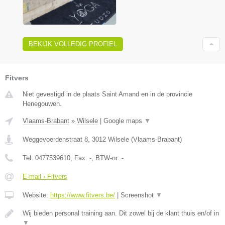
BEKIJK VOLLEDIG PROFIEL
Fitvers
Niet gevestigd in de plaats Saint Amand en in de provincie
Henegouwen.
Vlaams-Brabant
»
Wilsele
|
Google maps
▼
Weggevoerdenstraat 8
,
3012
Wilsele
(
Vlaams-Brabant
)
Tel:
0477539610
, Fax:
-
, BTW-nr:
-
E-mail › Fitvers
Website:
https://www.fitvers.be/
|
Screenshot
▼
Wij bieden personal training aan. Dit zowel bij de klant thuis en/of in
▼