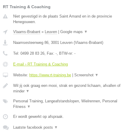
RT Training & Coaching
Niet gevestigd in de plaats Saint Amand en in de provincie
Henegouwen.
Vlaams-Brabant
»
Leuven
|
Google maps
▼
Naamsesteenweg 86
,
3001
Leuven
(
Vlaams-Brabant
)
Tel:
0499 28 83 26
, Fax:
-
, BTW-nr:
-
E-mail › RT Training & Coaching
Website:
https://www.rt-training.be
|
Screenshot
▼
Wil jij ook graag een mooi, strak en gezond lichaam, afvallen of
minder
▼
Personal Training, Langeafstandslopen, Wielrennen, Personal
Fitness
▼
Er wordt gewerkt op afspraak.
Laatste facebook posts
▼