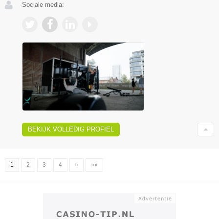
Sociale media:
BEKIJK VOLLEDIG PROFIEL
1
2
3
4
»
»»