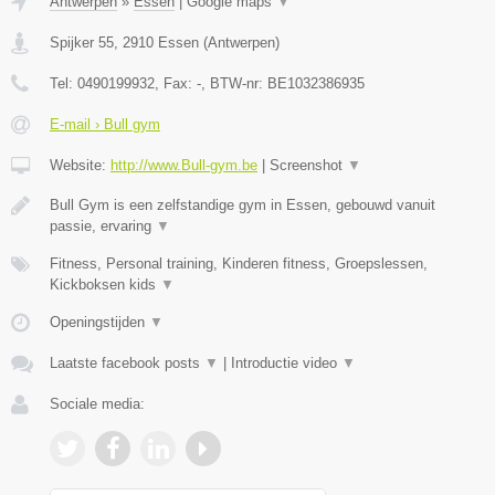
Antwerpen
»
Essen
|
Google maps
▼
Spijker 55
,
2910
Essen
(
Antwerpen
)
Tel:
0490199932
, Fax:
-
, BTW-nr:
BE1032386935
E-mail › Bull gym
Website:
http://www.Bull-gym.be
|
Screenshot
▼
Bull Gym is een zelfstandige gym in Essen, gebouwd vanuit
passie, ervaring
▼
Fitness, Personal training, Kinderen fitness, Groepslessen,
Kickboksen kids
▼
Openingstijden
▼
Laatste facebook posts
▼
|
Introductie video
▼
Sociale media: