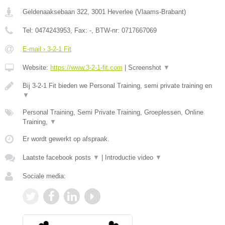
Geldenaaksebaan 322
,
3001
Heverlee
(
Vlaams-Brabant
)
Tel:
0474243953
, Fax:
-
, BTW-nr:
0717667069
E-mail › 3-2-1 Fit
Website:
https://www.3-2-1-fit.com
|
Screenshot
▼
Bij 3-2-1 Fit bieden we Personal Training, semi private training en
▼
Personal Training, Semi Private Training, Groeplessen, Online
Training,
▼
Er wordt gewerkt op afspraak.
Laatste facebook posts
▼
|
Introductie video
▼
Sociale media: