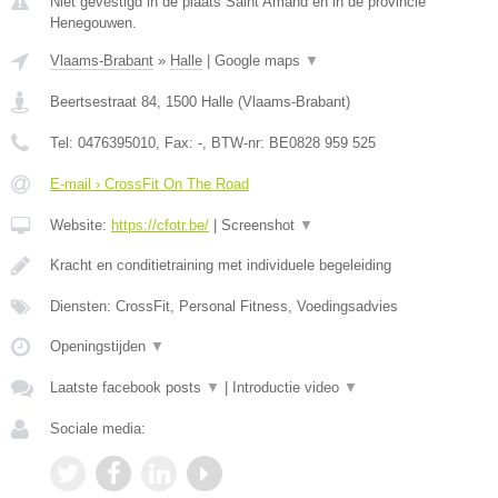
Niet gevestigd in de plaats Saint Amand en in de provincie
Henegouwen.
Vlaams-Brabant
»
Halle
|
Google maps
▼
Beertsestraat 84
,
1500
Halle
(
Vlaams-Brabant
)
Tel:
0476395010
, Fax:
-
, BTW-nr:
BE0828 959 525
E-mail › CrossFit On The Road
Website:
https://cfotr.be/
|
Screenshot
▼
Kracht en conditietraining met individuele begeleiding
Diensten: CrossFit, Personal Fitness, Voedingsadvies
Openingstijden
▼
Laatste facebook posts
▼
|
Introductie video
▼
Sociale media: