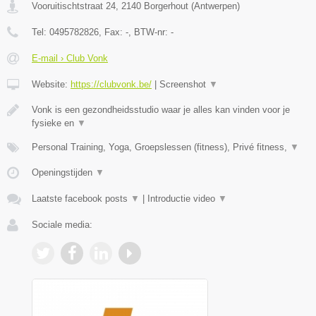
Vooruitischtstraat 24
,
2140
Borgerhout
(
Antwerpen
)
Tel:
0495782826
, Fax:
-
, BTW-nr:
-
E-mail › Club Vonk
Website:
https://clubvonk.be/
|
Screenshot
▼
Vonk is een gezondheidsstudio waar je alles kan vinden voor je
fysieke en
▼
Personal Training, Yoga, Groepslessen (fitness), Privé fitness,
▼
Openingstijden
▼
Laatste facebook posts
▼
|
Introductie video
▼
Sociale media: