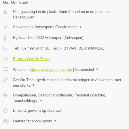
Get On Track
Niet gevestigd in de plaats Saint Amand en in de provincie
Henegouwen.
Antwerpen
»
Antwerpen
|
Google maps
▼
Rijnkaai 150
,
2000
Antwerpen
(
Antwerpen
)
Tel:
+32 499 50 37 18
, Fax:
-
, BTW-nr:
BE0798944161
E-mail › Get On Track
Website:
https://www.getontrack.be
|
Screenshot
▼
Get On Track geeft mobiele outdoor trainingen in Antwerpen, met
een sterke
▼
Groepslessen, Outdoor sportlessen, Personal coaching,
Teambuildings,
▼
Er wordt gewerkt op afspraak.
Laatste facebook posts
▼