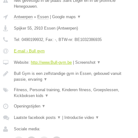
Niet gevestigd in de plaats Saint Leger en in de provincie
Henegouwen.
Antwerpen
»
Essen
|
Google maps
▼
Spijker 55
,
2910
Essen
(
Antwerpen
)
Tel:
0490199932
, Fax:
-
, BTW-nr:
BE1032386935
E-mail › Bull gym
Website:
http://www.Bull-gym.be
|
Screenshot
▼
Bull Gym is een zelfstandige gym in Essen, gebouwd vanuit
passie, ervaring
▼
Fitness, Personal training, Kinderen fitness, Groepslessen,
Kickboksen kids
▼
Openingstijden
▼
Laatste facebook posts
▼
|
Introductie video
▼
Sociale media: