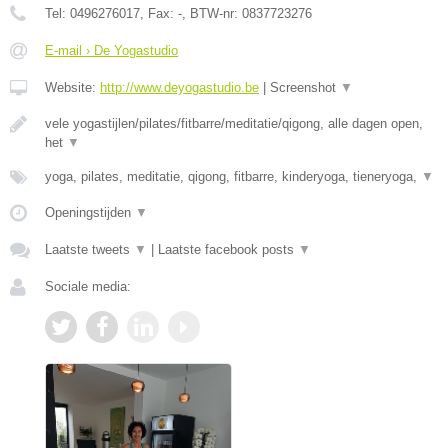
Tel:
0496276017
, Fax:
-
, BTW-nr:
0837723276
E-mail › De Yogastudio
Website:
http://www.deyogastudio.be
|
Screenshot
▼
vele yogastijlen/pilates/fitbarre/meditatie/qigong, alle dagen open,
het
▼
yoga, pilates, meditatie, qigong, fitbarre, kinderyoga, tieneryoga,
▼
Openingstijden
▼
Laatste tweets
▼
|
Laatste facebook posts
▼
Sociale media: