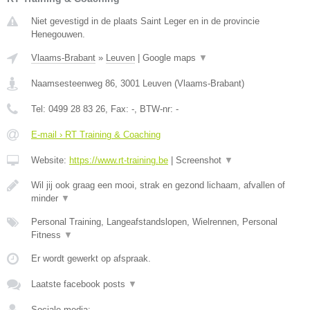
Niet gevestigd in de plaats Saint Leger en in de provincie
Henegouwen.
Vlaams-Brabant
»
Leuven
|
Google maps
▼
Naamsesteenweg 86
,
3001
Leuven
(
Vlaams-Brabant
)
Tel:
0499 28 83 26
, Fax:
-
, BTW-nr:
-
E-mail › RT Training & Coaching
Website:
https://www.rt-training.be
|
Screenshot
▼
Wil jij ook graag een mooi, strak en gezond lichaam, afvallen of
minder
▼
Personal Training, Langeafstandslopen, Wielrennen, Personal
Fitness
▼
Er wordt gewerkt op afspraak.
Laatste facebook posts
▼
Sociale media: