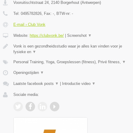
Vooruitischtstraat 24
,
2140
Borgerhout
(
Antwerpen
)
Tel:
0495782826
, Fax:
-
, BTW-nr:
-
E-mail › Club Vonk
Website:
https://clubvonk.be/
|
Screenshot
▼
Vonk is een gezondheidsstudio waar je alles kan vinden voor je
fysieke en
▼
Personal Training, Yoga, Groepslessen (fitness), Privé fitness,
▼
Openingstijden
▼
Laatste facebook posts
▼
|
Introductie video
▼
Sociale media: