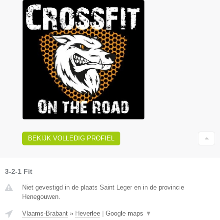
BEKIJK VOLLEDIG PROFIEL
3-2-1 Fit
Niet gevestigd in de plaats Saint Leger en in de provincie
Henegouwen.
Vlaams-Brabant
»
Heverlee
|
Google maps
▼