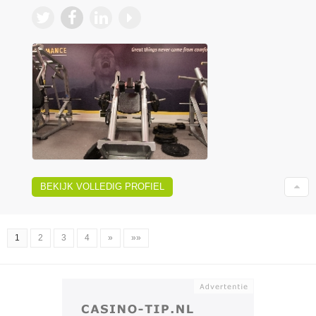
BEKIJK VOLLEDIG PROFIEL
1
2
3
4
»
»»