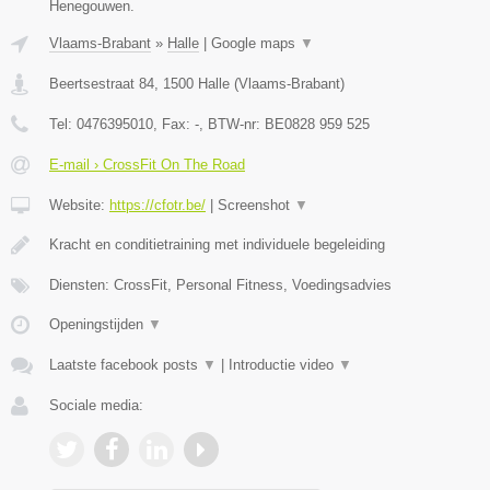
Henegouwen.
Vlaams-Brabant
»
Halle
|
Google maps
▼
Beertsestraat 84
,
1500
Halle
(
Vlaams-Brabant
)
Tel:
0476395010
, Fax:
-
, BTW-nr:
BE0828 959 525
E-mail › CrossFit On The Road
Website:
https://cfotr.be/
|
Screenshot
▼
Kracht en conditietraining met individuele begeleiding
Diensten: CrossFit, Personal Fitness, Voedingsadvies
Openingstijden
▼
Laatste facebook posts
▼
|
Introductie video
▼
Sociale media: