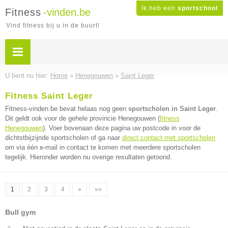
Ik heb een
sportschool
Fitness
-vinden.be
Vind fitness bij u in de buurt!
U bent nu hier:
Home
»
Henegouwen
»
Saint Leger
Fitness Saint Leger
Fitness-vinden.be bevat helaas nog geen
sportscholen in Saint Leger
.
Dit geldt ook voor de gehele provincie Henegouwen (
fitness
Henegouwen
). Voer bovenaan deze pagina uw postcode in voor de
dichtstbijzijnde sportscholen of ga naar
direct contact met sportscholen
om via één e-mail in contact te komen met meerdere sportscholen
tegelijk. Hieronder worden nu overige resultaten getoond.
1
2
3
4
»
»»
Bull gym