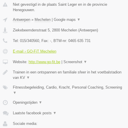
Niet gevestigd in de plaats Saint Leger en in de provincie
Henegouwen.
Antwerpen
»
Mechelen
|
Google maps
▼
Ziekebeemdenstraat 5
,
2800
Mechelen
(
Antwerpen
)
Tel:
015/340560
, Fax:
-
, BTW-nr:
0465 635 731
E-mail › GO-FiT Mechelen
Website:
http://www.go-fit.be
|
Screenshot
▼
Trainen in een ontspannen en familiale sfeer in het voetbalstadion
van KV
▼
Fitnessbegeleiding, Cardio, Kracht, Personal Coaching, Screening
▼
Openingstijden
▼
Laatste facebook posts
▼
Sociale media: