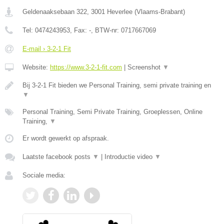
Geldenaaksebaan 322
,
3001
Heverlee
(
Vlaams-Brabant
)
Tel:
0474243953
, Fax:
-
, BTW-nr:
0717667069
E-mail › 3-2-1 Fit
Website:
https://www.3-2-1-fit.com
|
Screenshot
▼
Bij 3-2-1 Fit bieden we Personal Training, semi private training en
▼
Personal Training, Semi Private Training, Groeplessen, Online
Training,
▼
Er wordt gewerkt op afspraak.
Laatste facebook posts
▼
|
Introductie video
▼
Sociale media: