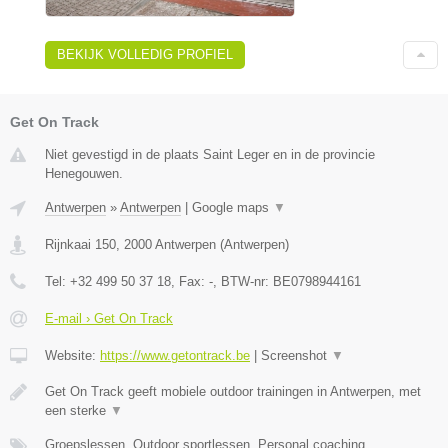
BEKIJK VOLLEDIG PROFIEL
Get On Track
Niet gevestigd in de plaats Saint Leger en in de provincie
Henegouwen.
Antwerpen
»
Antwerpen
|
Google maps
▼
Rijnkaai 150
,
2000
Antwerpen
(
Antwerpen
)
Tel:
+32 499 50 37 18
, Fax:
-
, BTW-nr:
BE0798944161
E-mail › Get On Track
Website:
https://www.getontrack.be
|
Screenshot
▼
Get On Track geeft mobiele outdoor trainingen in Antwerpen, met
een sterke
▼
Groepslessen, Outdoor sportlessen, Personal coaching,