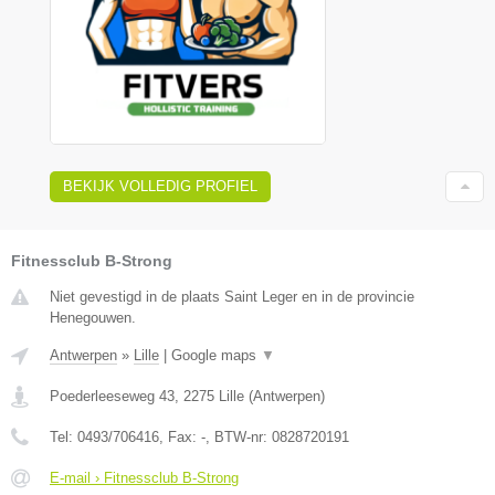
BEKIJK VOLLEDIG PROFIEL
Fitnessclub B-Strong
Niet gevestigd in de plaats Saint Leger en in de provincie
Henegouwen.
Antwerpen
»
Lille
|
Google maps
▼
Poederleeseweg 43
,
2275
Lille
(
Antwerpen
)
Tel:
0493/706416
, Fax:
-
, BTW-nr:
0828720191
E-mail › Fitnessclub B-Strong