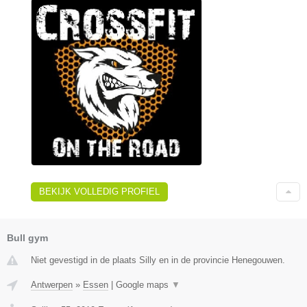
BEKIJK VOLLEDIG PROFIEL
Bull gym
Niet gevestigd in de plaats Silly en in de provincie Henegouwen.
Antwerpen
»
Essen
|
Google maps
▼