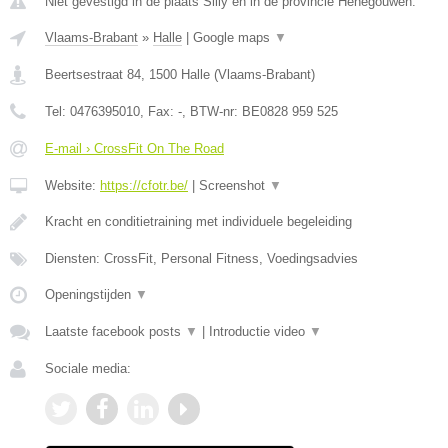
Niet gevestigd in de plaats Silly en in de provincie Henegouwen.
Vlaams-Brabant
»
Halle
|
Google maps
▼
Beertsestraat 84
,
1500
Halle
(
Vlaams-Brabant
)
Tel:
0476395010
, Fax:
-
, BTW-nr:
BE0828 959 525
E-mail › CrossFit On The Road
Website:
https://cfotr.be/
|
Screenshot
▼
Kracht en conditietraining met individuele begeleiding
Diensten: CrossFit, Personal Fitness, Voedingsadvies
Openingstijden
▼
Laatste facebook posts
▼
|
Introductie video
▼
Sociale media: