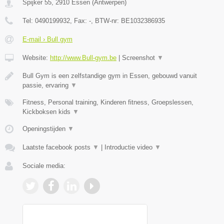
Spijker 55
,
2910
Essen
(
Antwerpen
)
Tel:
0490199932
, Fax:
-
, BTW-nr:
BE1032386935
E-mail › Bull gym
Website:
http://www.Bull-gym.be
|
Screenshot
▼
Bull Gym is een zelfstandige gym in Essen, gebouwd vanuit
passie, ervaring
▼
Fitness, Personal training, Kinderen fitness, Groepslessen,
Kickboksen kids
▼
Openingstijden
▼
Laatste facebook posts
▼
|
Introductie video
▼
Sociale media: