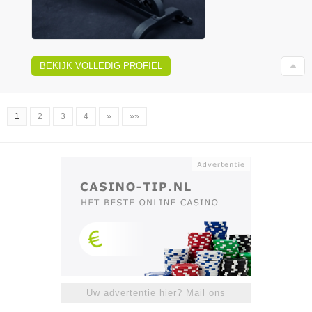
BEKIJK VOLLEDIG PROFIEL
1
2
3
4
»
»»
Uw advertentie hier? Mail ons