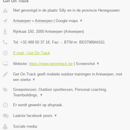
Get On Track
Niet gevestigd in de plaats Silly en in de provincie Henegouwen.
Antwerpen
»
Antwerpen
|
Google maps
▼
Rijnkaai 150
,
2000
Antwerpen
(
Antwerpen
)
Tel:
+32 499 50 37 18
, Fax:
-
, BTW-nr:
BE0798944161
E-mail › Get On Track
Website:
https://www.getontrack.be
|
Screenshot
▼
Get On Track geeft mobiele outdoor trainingen in Antwerpen, met
een sterke
▼
Groepslessen, Outdoor sportlessen, Personal coaching,
Teambuildings,
▼
Er wordt gewerkt op afspraak.
Laatste facebook posts
▼
Sociale media: