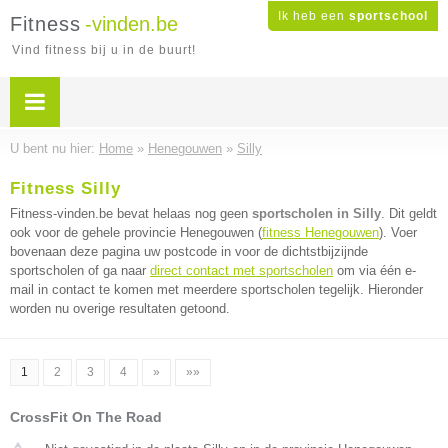
Ik heb een
sportschool
Fitness
-vinden.be
Vind fitness bij u in de buurt!
U bent nu hier:
Home
»
Henegouwen
»
Silly
Fitness Silly
Fitness-vinden.be bevat helaas nog geen
sportscholen in Silly
. Dit geldt
ook voor de gehele provincie Henegouwen (
fitness Henegouwen
). Voer
bovenaan deze pagina uw postcode in voor de dichtstbijzijnde
sportscholen of ga naar
direct contact met sportscholen
om via één e-
mail in contact te komen met meerdere sportscholen tegelijk. Hieronder
worden nu overige resultaten getoond.
1
2
3
4
»
»»
CrossFit On The Road