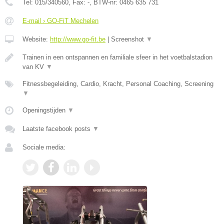
Tel:
015/340560
, Fax:
-
, BTW-nr:
0465 635 731
E-mail › GO-FiT Mechelen
Website:
http://www.go-fit.be
|
Screenshot
▼
Trainen in een ontspannen en familiale sfeer in het voetbalstadion
van KV
▼
Fitnessbegeleiding, Cardio, Kracht, Personal Coaching, Screening
▼
Openingstijden
▼
Laatste facebook posts
▼
Sociale media: