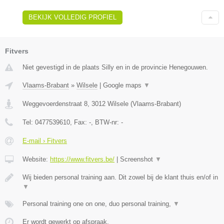
BEKIJK VOLLEDIG PROFIEL
Fitvers
Niet gevestigd in de plaats Silly en in de provincie Henegouwen.
Vlaams-Brabant
»
Wilsele
|
Google maps
▼
Weggevoerdenstraat 8
,
3012
Wilsele
(
Vlaams-Brabant
)
Tel:
0477539610
, Fax:
-
, BTW-nr:
-
E-mail › Fitvers
Website:
https://www.fitvers.be/
|
Screenshot
▼
Wij bieden personal training aan. Dit zowel bij de klant thuis en/of in
▼
Personal training one on one, duo personal training,
▼
Er wordt gewerkt op afspraak.