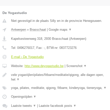
De Yogastudio
Niet gevestigd in de plaats Silly en in de provincie Henegouwen.
Antwerpen
»
Brasschaat
|
Google maps
▼
Kapelsesteenweg 318
,
2930
Brasschaat
(
Antwerpen
)
Tel:
0496276017
, Fax:
-
, BTW-nr:
0837723276
E-mail › De Yogastudio
Website:
http://www.deyogastudio.be
|
Screenshot
▼
vele yogastijlen/pilates/fitbarre/meditatie/qigong, alle dagen open,
het
▼
yoga, pilates, meditatie, qigong, fitbarre, kinderyoga, tieneryoga,
▼
Openingstijden
▼
Laatste tweets
▼
|
Laatste facebook posts
▼