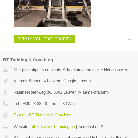
BEKIJK VOLLEDIG PROFIEL
RT Training & Coaching
Niet gevestigd in de plaats Silly en in de provincie Henegouwen.
Vlaams-Brabant
»
Leuven
|
Google maps
▼
Naamsesteenweg 86
,
3001
Leuven
(
Vlaams-Brabant
)
Tel:
0499 28 83 26
, Fax:
-
, BTW-nr:
-
E-mail › RT Training & Coaching
Website:
https://www.rt-training.be
|
Screenshot
▼
Wil jij ook graag een mooi, strak en gezond lichaam, afvallen of