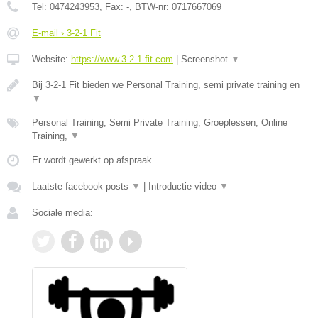
Tel:
0474243953
, Fax:
-
, BTW-nr:
0717667069
E-mail › 3-2-1 Fit
Website:
https://www.3-2-1-fit.com
|
Screenshot
▼
Bij 3-2-1 Fit bieden we Personal Training, semi private training en
▼
Personal Training, Semi Private Training, Groeplessen, Online
Training,
▼
Er wordt gewerkt op afspraak.
Laatste facebook posts
▼
|
Introductie video
▼
Sociale media: