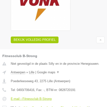
BEKIJK VOLLEDIG PROFIEL
Fitnessclub B-Strong
Niet gevestigd in de plaats Silly en in de provincie Henegouwen.
Antwerpen
»
Lille
|
Google maps
▼
Poederleeseweg 43
,
2275
Lille
(
Antwerpen
)
Tel:
0493/706416
, Fax:
-
, BTW-nr:
0828720191
E-mail › Fitnessclub B-Strong