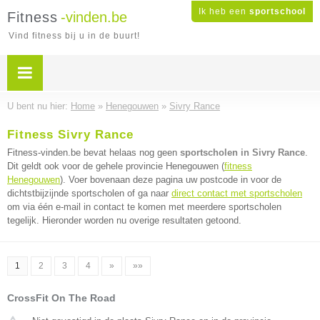
Ik heb een
sportschool
Fitness
-vinden.be
Vind fitness bij u in de buurt!
U bent nu hier:
Home
»
Henegouwen
»
Sivry Rance
Fitness Sivry Rance
Fitness-vinden.be bevat helaas nog geen
sportscholen in Sivry Rance
.
Dit geldt ook voor de gehele provincie Henegouwen (
fitness
Henegouwen
). Voer bovenaan deze pagina uw postcode in voor de
dichtstbijzijnde sportscholen of ga naar
direct contact met sportscholen
om via één e-mail in contact te komen met meerdere sportscholen
tegelijk. Hieronder worden nu overige resultaten getoond.
1
2
3
4
»
»»
CrossFit On The Road