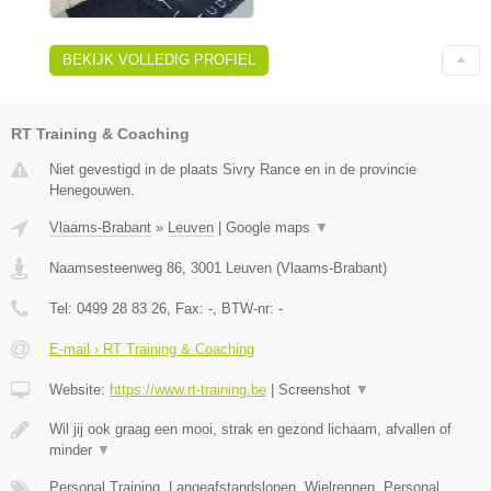
BEKIJK VOLLEDIG PROFIEL
RT Training & Coaching
Niet gevestigd in de plaats Sivry Rance en in de provincie
Henegouwen.
Vlaams-Brabant
»
Leuven
|
Google maps
▼
Naamsesteenweg 86
,
3001
Leuven
(
Vlaams-Brabant
)
Tel:
0499 28 83 26
, Fax:
-
, BTW-nr:
-
E-mail › RT Training & Coaching
Website:
https://www.rt-training.be
|
Screenshot
▼
Wil jij ook graag een mooi, strak en gezond lichaam, afvallen of
minder
▼
Personal Training, Langeafstandslopen, Wielrennen, Personal