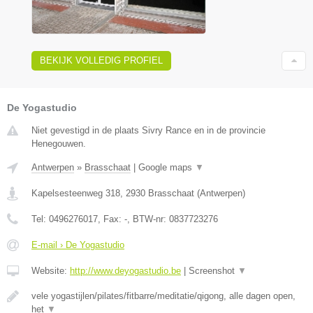
BEKIJK VOLLEDIG PROFIEL
De Yogastudio
Niet gevestigd in de plaats Sivry Rance en in de provincie
Henegouwen.
Antwerpen
»
Brasschaat
|
Google maps
▼
Kapelsesteenweg 318
,
2930
Brasschaat
(
Antwerpen
)
Tel:
0496276017
, Fax:
-
, BTW-nr:
0837723276
E-mail › De Yogastudio
Website:
http://www.deyogastudio.be
|
Screenshot
▼
vele yogastijlen/pilates/fitbarre/meditatie/qigong, alle dagen open,
het
▼