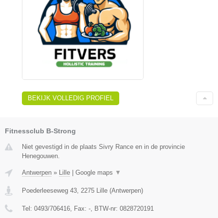
BEKIJK VOLLEDIG PROFIEL
Fitnessclub B-Strong
Niet gevestigd in de plaats Sivry Rance en in de provincie
Henegouwen.
Antwerpen
»
Lille
|
Google maps
▼
Poederleeseweg 43
,
2275
Lille
(
Antwerpen
)
Tel:
0493/706416
, Fax:
-
, BTW-nr:
0828720191