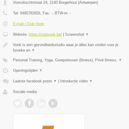
Vooruitischtstraat 24
,
2140
Borgerhout
(
Antwerpen
)
Tel:
0495782826
, Fax:
-
, BTW-nr:
-
E-mail › Club Vonk
Website:
https://clubvonk.be/
|
Screenshot
▼
Vonk is een gezondheidsstudio waar je alles kan vinden voor je
fysieke en
▼
Personal Training, Yoga, Groepslessen (fitness), Privé fitness,
▼
Openingstijden
▼
Laatste facebook posts
▼
|
Introductie video
▼
Sociale media: