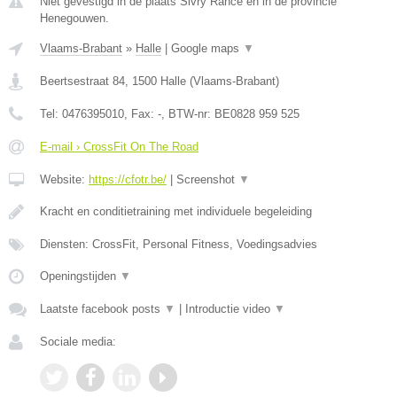
Niet gevestigd in de plaats Sivry Rance en in de provincie
Henegouwen.
Vlaams-Brabant
»
Halle
|
Google maps
▼
Beertsestraat 84
,
1500
Halle
(
Vlaams-Brabant
)
Tel:
0476395010
, Fax:
-
, BTW-nr:
BE0828 959 525
E-mail › CrossFit On The Road
Website:
https://cfotr.be/
|
Screenshot
▼
Kracht en conditietraining met individuele begeleiding
Diensten: CrossFit, Personal Fitness, Voedingsadvies
Openingstijden
▼
Laatste facebook posts
▼
|
Introductie video
▼
Sociale media: