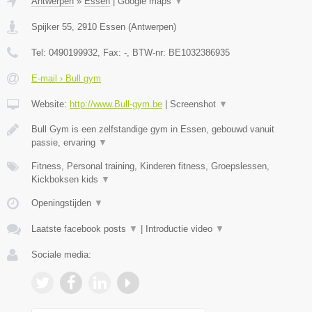
Antwerpen
»
Essen
|
Google maps
▼
Spijker 55
,
2910
Essen
(
Antwerpen
)
Tel:
0490199932
, Fax:
-
, BTW-nr:
BE1032386935
E-mail › Bull gym
Website:
http://www.Bull-gym.be
|
Screenshot
▼
Bull Gym is een zelfstandige gym in Essen, gebouwd vanuit
passie, ervaring
▼
Fitness, Personal training, Kinderen fitness, Groepslessen,
Kickboksen kids
▼
Openingstijden
▼
Laatste facebook posts
▼
|
Introductie video
▼
Sociale media: