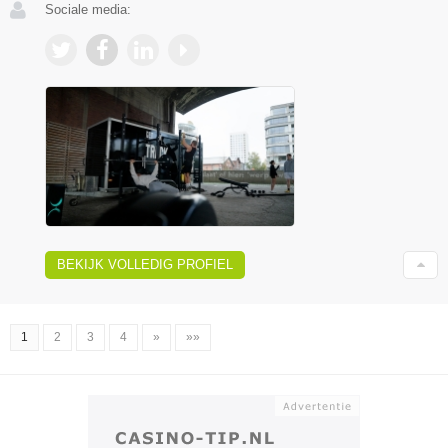
Sociale media:
BEKIJK VOLLEDIG PROFIEL
1
2
3
4
»
»»