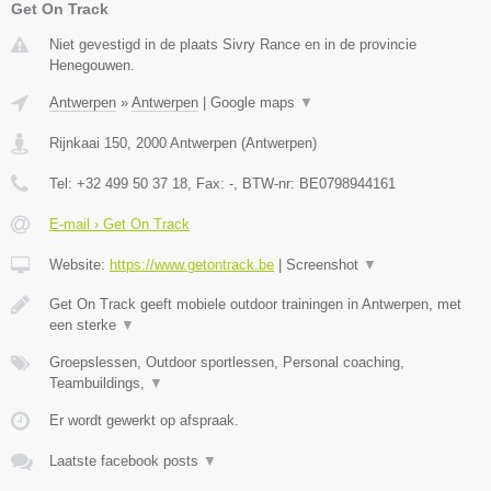
Get On Track
Niet gevestigd in de plaats Sivry Rance en in de provincie
Henegouwen.
Antwerpen
»
Antwerpen
|
Google maps
▼
Rijnkaai 150
,
2000
Antwerpen
(
Antwerpen
)
Tel:
+32 499 50 37 18
, Fax:
-
, BTW-nr:
BE0798944161
E-mail › Get On Track
Website:
https://www.getontrack.be
|
Screenshot
▼
Get On Track geeft mobiele outdoor trainingen in Antwerpen, met
een sterke
▼
Groepslessen, Outdoor sportlessen, Personal coaching,
Teambuildings,
▼
Er wordt gewerkt op afspraak.
Laatste facebook posts
▼