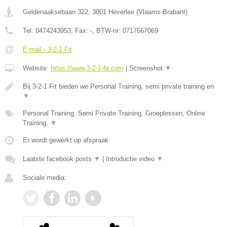
Geldenaaksebaan 322
,
3001
Heverlee
(
Vlaams-Brabant
)
Tel:
0474243953
, Fax:
-
, BTW-nr:
0717667069
E-mail › 3-2-1 Fit
Website:
https://www.3-2-1-fit.com
|
Screenshot
▼
Bij 3-2-1 Fit bieden we Personal Training, semi private training en
▼
Personal Training, Semi Private Training, Groeplessen, Online
Training,
▼
Er wordt gewerkt op afspraak.
Laatste facebook posts
▼
|
Introductie video
▼
Sociale media: