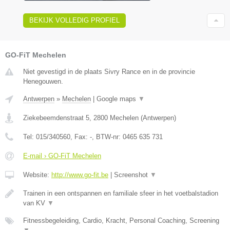
BEKIJK VOLLEDIG PROFIEL
GO-FiT Mechelen
Niet gevestigd in de plaats Sivry Rance en in de provincie
Henegouwen.
Antwerpen
»
Mechelen
|
Google maps
▼
Ziekebeemdenstraat 5
,
2800
Mechelen
(
Antwerpen
)
Tel:
015/340560
, Fax:
-
, BTW-nr:
0465 635 731
E-mail › GO-FiT Mechelen
Website:
http://www.go-fit.be
|
Screenshot
▼
Trainen in een ontspannen en familiale sfeer in het voetbalstadion
van KV
▼
Fitnessbegeleiding, Cardio, Kracht, Personal Coaching, Screening