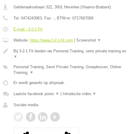
Geldenaaksebaan 322
,
3001
Heverlee
(
Vlaams-Brabant
)
Tel:
0474243953
, Fax:
-
, BTW-nr:
0717667069
E-mail › 3-2-1 Fit
Website:
https://www.3-2-1-fit.com
|
Screenshot
▼
Bij 3-2-1 Fit bieden we Personal Training, semi private training en
▼
Personal Training, Semi Private Training, Groeplessen, Online
Training,
▼
Er wordt gewerkt op afspraak.
Laatste facebook posts
▼
|
Introductie video
▼
Sociale media: