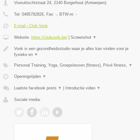
Vooruitischtstraat 24
,
2140
Borgerhout
(
Antwerpen
)
Tel:
0495782826
, Fax:
-
, BTW-nr:
-
E-mail › Club Vonk
Website:
https://clubvonk.be/
|
Screenshot
▼
Vonk is een gezondheidsstudio waar je alles kan vinden voor je
fysieke en
▼
Personal Training, Yoga, Groepslessen (fitness), Privé fitness,
▼
Openingstijden
▼
Laatste facebook posts
▼
|
Introductie video
▼
Sociale media: