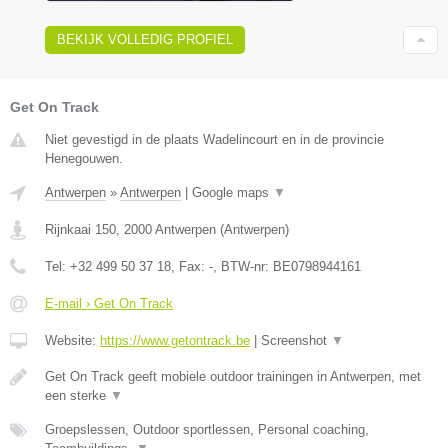
BEKIJK VOLLEDIG PROFIEL
Get On Track
Niet gevestigd in de plaats Wadelincourt en in de provincie
Henegouwen.
Antwerpen
»
Antwerpen
|
Google maps
▼
Rijnkaai 150
,
2000
Antwerpen
(
Antwerpen
)
Tel:
+32 499 50 37 18
, Fax:
-
, BTW-nr:
BE0798944161
E-mail › Get On Track
Website:
https://www.getontrack.be
|
Screenshot
▼
Get On Track geeft mobiele outdoor trainingen in Antwerpen, met
een sterke
▼
Groepslessen, Outdoor sportlessen, Personal coaching,