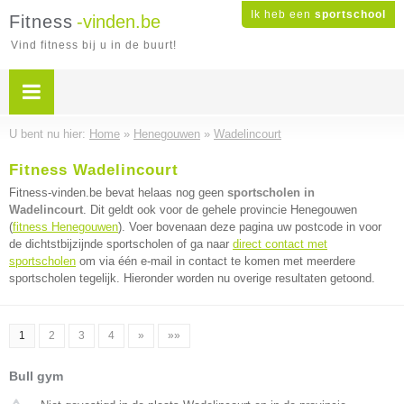
Ik heb een
sportschool
Fitness
-vinden.be
Vind fitness bij u in de buurt!
U bent nu hier:
Home
»
Henegouwen
»
Wadelincourt
Fitness Wadelincourt
Fitness-vinden.be bevat helaas nog geen
sportscholen in
Wadelincourt
. Dit geldt ook voor de gehele provincie Henegouwen
(
fitness Henegouwen
). Voer bovenaan deze pagina uw postcode in voor
de dichtstbijzijnde sportscholen of ga naar
direct contact met
sportscholen
om via één e-mail in contact te komen met meerdere
sportscholen tegelijk. Hieronder worden nu overige resultaten getoond.
1
2
3
4
»
»»
Bull gym