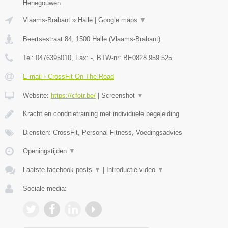
Henegouwen.
Vlaams-Brabant
»
Halle
|
Google maps
▼
Beertsestraat 84
,
1500
Halle
(
Vlaams-Brabant
)
Tel:
0476395010
, Fax:
-
, BTW-nr:
BE0828 959 525
E-mail › CrossFit On The Road
Website:
https://cfotr.be/
|
Screenshot
▼
Kracht en conditietraining met individuele begeleiding
Diensten: CrossFit, Personal Fitness, Voedingsadvies
Openingstijden
▼
Laatste facebook posts
▼
|
Introductie video
▼
Sociale media: