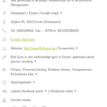
Niet gevestigd in de plaats Wadelincourt en in de provincie
Henegouwen.
Antwerpen
»
Essen
|
Google maps
▼
Spijker 55
,
2910
Essen
(
Antwerpen
)
Tel:
0490199932
, Fax:
-
, BTW-nr:
BE1032386935
E-mail › Bull gym
Website:
http://www.Bull-gym.be
|
Screenshot
▼
Bull Gym is een zelfstandige gym in Essen, gebouwd vanuit
passie, ervaring
▼
Fitness, Personal training, Kinderen fitness, Groepslessen,
Kickboksen kids
▼
Openingstijden
▼
Laatste facebook posts
▼
|
Introductie video
▼
Sociale media: