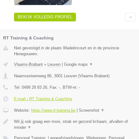
BEKIJK VOLLEDIG PROFIEL
RT Training & Coaching
Niet gevestigd in de plaats Wadelincourt en in de provincie
Henegouwen.
Vlaams-Brabant
»
Leuven
|
Google maps
▼
Naamsesteenweg 86
,
3001
Leuven
(
Vlaams-Brabant
)
Tel:
0499 28 83 26
, Fax:
-
, BTW-nr:
-
E-mail › RT Training & Coaching
Website:
https://www.rt-training.be
|
Screenshot
▼
Wil jij ook graag een mooi, strak en gezond lichaam, afvallen of
minder
▼
Personal Training, Langeafstandslopen, Wielrennen, Personal