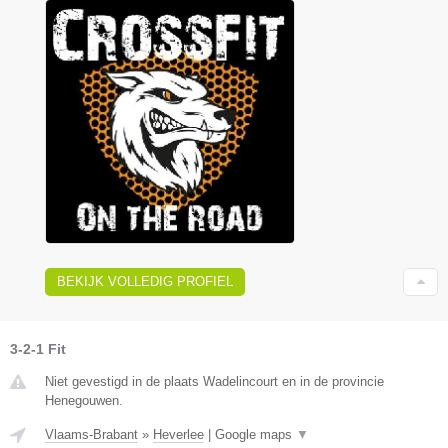
BEKIJK VOLLEDIG PROFIEL
3-2-1 Fit
Niet gevestigd in de plaats Wadelincourt en in de provincie
Henegouwen.
Vlaams-Brabant
»
Heverlee
|
Google maps
▼