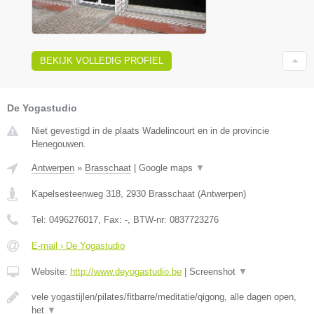
BEKIJK VOLLEDIG PROFIEL
De Yogastudio
Niet gevestigd in de plaats Wadelincourt en in de provincie
Henegouwen.
Antwerpen
»
Brasschaat
|
Google maps
▼
Kapelsesteenweg 318
,
2930
Brasschaat
(
Antwerpen
)
Tel:
0496276017
, Fax:
-
, BTW-nr:
0837723276
E-mail › De Yogastudio
Website:
http://www.deyogastudio.be
|
Screenshot
▼
vele yogastijlen/pilates/fitbarre/meditatie/qigong, alle dagen open,
het
▼