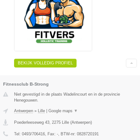
BEKIJK VOLLEDIG PROFIEL
Fitnessclub B-Strong
Niet gevestigd in de plaats Wadelincourt en in de provincie
Henegouwen.
Antwerpen
»
Lille
|
Google maps
▼
Poederleeseweg 43
,
2275
Lille
(
Antwerpen
)
Tel:
0493/706416
, Fax:
-
, BTW-nr:
0828720191