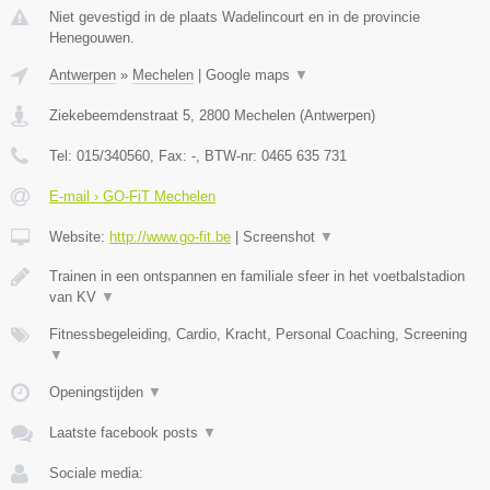
Niet gevestigd in de plaats Wadelincourt en in de provincie
Henegouwen.
Antwerpen
»
Mechelen
|
Google maps
▼
Ziekebeemdenstraat 5
,
2800
Mechelen
(
Antwerpen
)
Tel:
015/340560
, Fax:
-
, BTW-nr:
0465 635 731
E-mail › GO-FiT Mechelen
Website:
http://www.go-fit.be
|
Screenshot
▼
Trainen in een ontspannen en familiale sfeer in het voetbalstadion
van KV
▼
Fitnessbegeleiding, Cardio, Kracht, Personal Coaching, Screening
▼
Openingstijden
▼
Laatste facebook posts
▼
Sociale media: