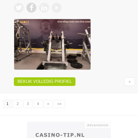
BEKIJK VOLLEDIG PROFIEL
1
2
3
4
»
»»