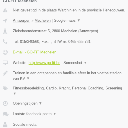
GO-FiT Mechelen
Niet gevestigd in de plaats Warchin en in de provincie Henegouwen.
Antwerpen
»
Mechelen
|
Google maps
▼
Ziekebeemdenstraat 5
,
2800
Mechelen
(
Antwerpen
)
Tel:
015/340560
, Fax:
-
, BTW-nr:
0465 635 731
E-mail › GO-FiT Mechelen
Website:
http://www.go-fit.be
|
Screenshot
▼
Trainen in een ontspannen en familiale sfeer in het voetbalstadion
van KV
▼
Fitnessbegeleiding, Cardio, Kracht, Personal Coaching, Screening
▼
Openingstijden
▼
Laatste facebook posts
▼
Sociale media: