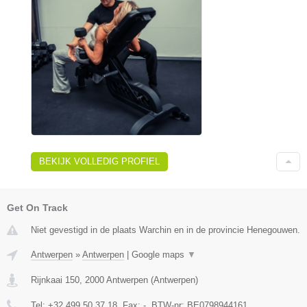
BEKIJK VOLLEDIG PROFIEL
Get On Track
Niet gevestigd in de plaats Warchin en in de provincie Henegouwen.
Antwerpen
»
Antwerpen
|
Google maps
▼
Rijnkaai 150
,
2000
Antwerpen
(
Antwerpen
)
Tel:
+32 499 50 37 18
, Fax:
-
, BTW-nr:
BE0798944161