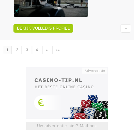
BEKIJK VOLLEDIG PROFIEL
1
2
3
4
»
»»
Uw advertentie hier? Mail ons