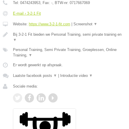
Tel:
0474243953
, Fax:
-
, BTW-nr:
0717667069
E-mail › 3-2-1 Fit
Website:
https://www.3-2-1-fit.com
|
Screenshot
▼
Bij 3-2-1 Fit bieden we Personal Training, semi private training en
▼
Personal Training, Semi Private Training, Groeplessen, Online
Training,
▼
Er wordt gewerkt op afspraak.
Laatste facebook posts
▼
|
Introductie video
▼
Sociale media: