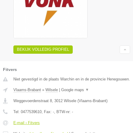
BEKIJK VOLLEDIG PROFIEL
Fitvers
Niet gevestigd in de plaats Warchin en in de provincie Henegouwen.
Vlaams-Brabant
»
Wilsele
|
Google maps
▼
Weggevoerdenstraat 8
,
3012
Wilsele
(
Vlaams-Brabant
)
Tel:
0477539610
, Fax:
-
, BTW-nr:
-
E-mail › Fitvers