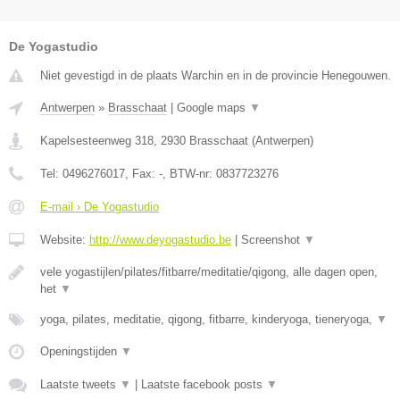
De Yogastudio
Niet gevestigd in de plaats Warchin en in de provincie Henegouwen.
Antwerpen
»
Brasschaat
|
Google maps
▼
Kapelsesteenweg 318
,
2930
Brasschaat
(
Antwerpen
)
Tel:
0496276017
, Fax:
-
, BTW-nr:
0837723276
E-mail › De Yogastudio
Website:
http://www.deyogastudio.be
|
Screenshot
▼
vele yogastijlen/pilates/fitbarre/meditatie/qigong, alle dagen open,
het
▼
yoga, pilates, meditatie, qigong, fitbarre, kinderyoga, tieneryoga,
▼
Openingstijden
▼
Laatste tweets
▼
|
Laatste facebook posts
▼