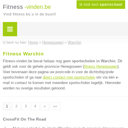
Ik heb een
sportschool
Fitness
-vinden.be
Vind fitness bij u in de buurt!
U bent nu hier:
Home
»
Henegouwen
»
Warchin
Fitness Warchin
Fitness-vinden.be bevat helaas nog geen
sportscholen in Warchin
. Dit
geldt ook voor de gehele provincie Henegouwen (
fitness Henegouwen
).
Voer bovenaan deze pagina uw postcode in voor de dichtstbijzijnde
sportscholen of ga naar
direct contact met sportscholen
om via één e-
mail in contact te komen met meerdere sportscholen tegelijk. Hieronder
worden nu overige resultaten getoond.
1
2
3
4
»
»»
CrossFit On The Road