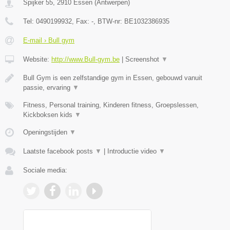
Spijker 55
,
2910
Essen
(
Antwerpen
)
Tel:
0490199932
, Fax:
-
, BTW-nr:
BE1032386935
E-mail › Bull gym
Website:
http://www.Bull-gym.be
|
Screenshot
▼
Bull Gym is een zelfstandige gym in Essen, gebouwd vanuit
passie, ervaring
▼
Fitness, Personal training, Kinderen fitness, Groepslessen,
Kickboksen kids
▼
Openingstijden
▼
Laatste facebook posts
▼
|
Introductie video
▼
Sociale media: