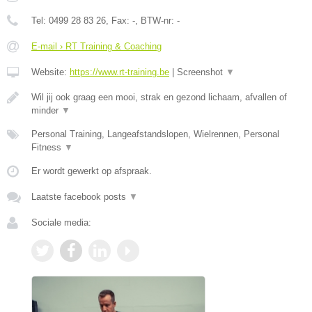
Tel:
0499 28 83 26
, Fax:
-
, BTW-nr:
-
E-mail › RT Training & Coaching
Website:
https://www.rt-training.be
|
Screenshot
▼
Wil jij ook graag een mooi, strak en gezond lichaam, afvallen of
minder
▼
Personal Training, Langeafstandslopen, Wielrennen, Personal
Fitness
▼
Er wordt gewerkt op afspraak.
Laatste facebook posts
▼
Sociale media: