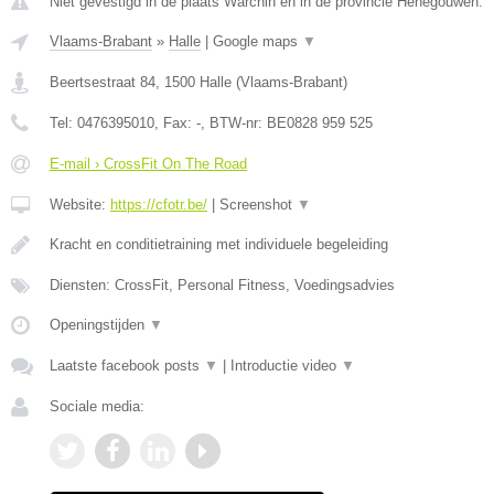
Niet gevestigd in de plaats Warchin en in de provincie Henegouwen.
Vlaams-Brabant
»
Halle
|
Google maps
▼
Beertsestraat 84
,
1500
Halle
(
Vlaams-Brabant
)
Tel:
0476395010
, Fax:
-
, BTW-nr:
BE0828 959 525
E-mail › CrossFit On The Road
Website:
https://cfotr.be/
|
Screenshot
▼
Kracht en conditietraining met individuele begeleiding
Diensten: CrossFit, Personal Fitness, Voedingsadvies
Openingstijden
▼
Laatste facebook posts
▼
|
Introductie video
▼
Sociale media: