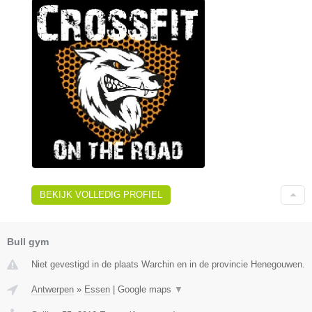
BEKIJK VOLLEDIG PROFIEL
Bull gym
Niet gevestigd in de plaats Warchin en in de provincie Henegouwen.
Antwerpen
»
Essen
|
Google maps
▼