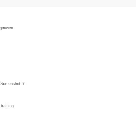
egouwen.
|
Screenshot
▼
training