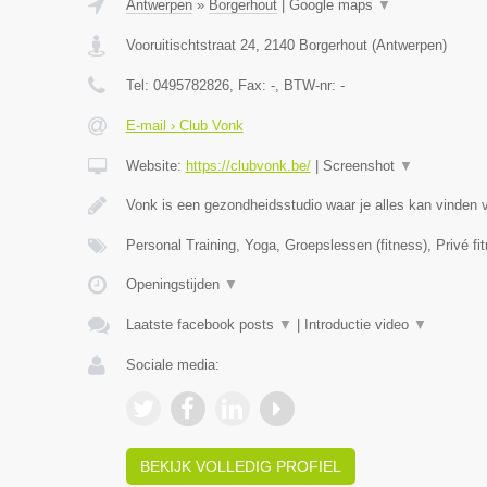
Antwerpen
»
Borgerhout
|
Google maps
▼
Vooruitischtstraat 24
,
2140
Borgerhout
(
Antwerpen
)
Tel:
0495782826
, Fax:
-
, BTW-nr:
-
E-mail › Club Vonk
Website:
https://clubvonk.be/
|
Screenshot
▼
Vonk is een gezondheidsstudio waar je alles kan vinden 
Personal Training, Yoga, Groepslessen (fitness), Privé fi
Openingstijden
▼
Laatste facebook posts
▼
|
Introductie video
▼
Sociale media:
BEKIJK VOLLEDIG PROFIEL