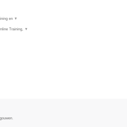
aining en
▼
nline Training,
▼
egouwen.