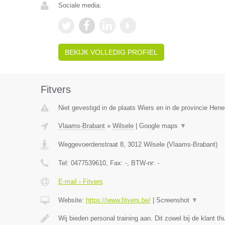
Sociale media:
BEKIJK VOLLEDIG PROFIEL
Fitvers
Niet gevestigd in de plaats Wiers en in de provincie Hen
Vlaams-Brabant
»
Wilsele
|
Google maps
▼
Weggevoerdenstraat 8
,
3012
Wilsele
(
Vlaams-Brabant
)
Tel:
0477539610
, Fax:
-
, BTW-nr:
-
E-mail › Fitvers
Website:
https://www.fitvers.be/
|
Screenshot
▼
Wij bieden personal training aan. Dit zowel bij de klant th