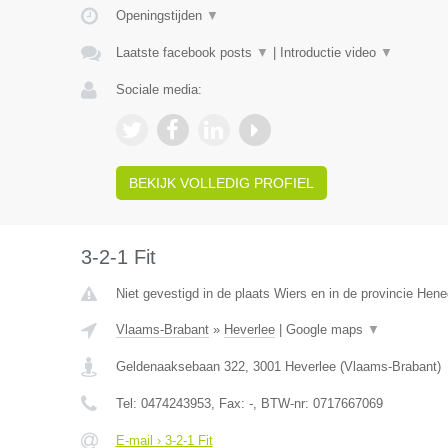
Openingstijden
▼
Laatste facebook posts
▼
|
Introductie video
▼
Sociale media:
BEKIJK VOLLEDIG PROFIEL
3-2-1 Fit
Niet gevestigd in de plaats Wiers en in de provincie Hen
Vlaams-Brabant
»
Heverlee
|
Google maps
▼
Geldenaaksebaan 322
,
3001
Heverlee
(
Vlaams-Brabant
)
Tel:
0474243953
, Fax:
-
, BTW-nr:
0717667069
E-mail › 3-2-1 Fit