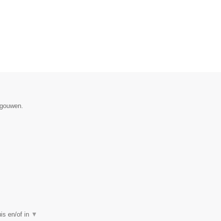
egouwen.
uis en/of in
▼