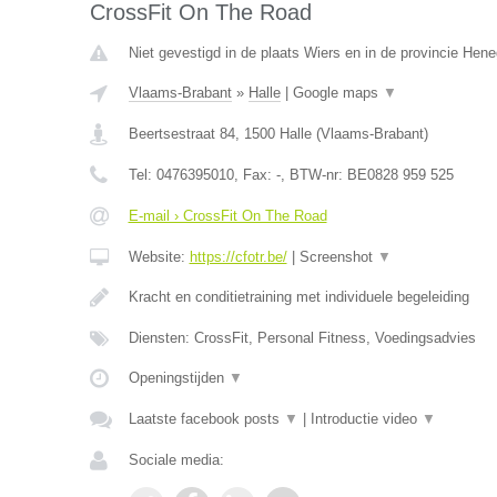
CrossFit On The Road
Niet gevestigd in de plaats Wiers en in de provincie Hen
Vlaams-Brabant
»
Halle
|
Google maps
▼
Beertsestraat 84
,
1500
Halle
(
Vlaams-Brabant
)
Tel:
0476395010
, Fax:
-
, BTW-nr:
BE0828 959 525
E-mail › CrossFit On The Road
Website:
https://cfotr.be/
|
Screenshot
▼
Kracht en conditietraining met individuele begeleiding
Diensten: CrossFit, Personal Fitness, Voedingsadvies
Openingstijden
▼
Laatste facebook posts
▼
|
Introductie video
▼
Sociale media: