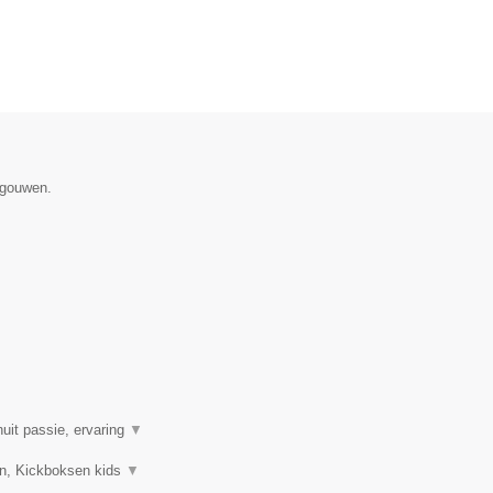
egouwen.
uit passie, ervaring
▼
sen, Kickboksen kids
▼