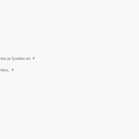
voor je fysieke en
▼
tness,
▼