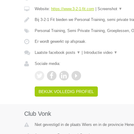
Website:
https://www.3-2-1-fit.com
|
Screenshot
▼
Bij 3-2-1 Fit bieden we Personal Training, semi private tr
Personal Training, Semi Private Training, Groeplessen, O
Er wordt gewerkt op afspraak.
Laatste facebook posts
▼
|
Introductie video
▼
Sociale media:
BEKIJK VOLLEDIG PROFIEL
Club Vonk
Niet gevestigd in de plaats Wiers en in de provincie Hen