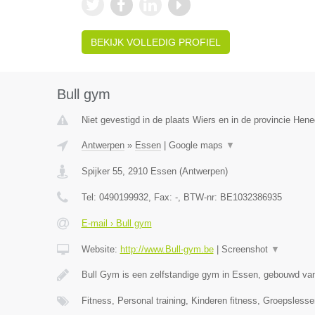
BEKIJK VOLLEDIG PROFIEL
Bull gym
Niet gevestigd in de plaats Wiers en in de provincie Hen
Antwerpen
»
Essen
|
Google maps
▼
Spijker 55
,
2910
Essen
(
Antwerpen
)
Tel:
0490199932
, Fax:
-
, BTW-nr:
BE1032386935
E-mail › Bull gym
Website:
http://www.Bull-gym.be
|
Screenshot
▼
Bull Gym is een zelfstandige gym in Essen, gebouwd van
Fitness, Personal training, Kinderen fitness, Groepsles