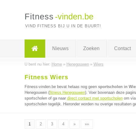
Fitness
-vinden.be
VIND FITNESS BIJ U IN DE BUURT!
Nieuws
Zoeken
Contact
U bent nu hier:
Home
»
Henegouwen
»
Wiers
Fitness Wiers
Fitness-vinden.be bevat helaas nog geen
sportscholen in Wie
Henegouwen (
fitness Henegouwen
). Voer bovenaan deze pagina
sportscholen of ga naar
direct contact met sportscholen
om via 
sportscholen tegelijk. Hieronder worden nu overige resultaten g
1
2
3
4
»
»»