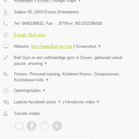
Antwerpen
»
Essen
|
Google maps
▼
Spijker 55
,
2910
Essen
(
Antwerpen
)
Tel:
0490199932
, Fax:
-
, BTW-nr:
BE1032386935
E-mail › Bull gym
Website:
http://www.Bull-gym.be
|
Screenshot
▼
Bull Gym is een zelfstandige gym in Essen, gebouwd vanuit
passie, ervaring
▼
Fitness, Personal training, Kinderen fitness, Groepslessen,
Kickboksen kids
▼
Openingstijden
▼
Laatste facebook posts
▼
|
Introductie video
▼
Sociale media: