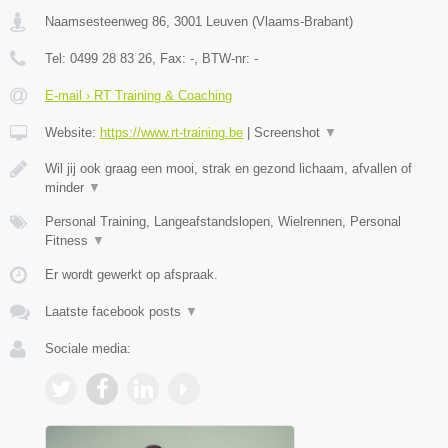
Naamsesteenweg 86
,
3001
Leuven
(
Vlaams-Brabant
)
Tel:
0499 28 83 26
, Fax:
-
, BTW-nr:
-
E-mail › RT Training & Coaching
Website:
https://www.rt-training.be
|
Screenshot
▼
Wil jij ook graag een mooi, strak en gezond lichaam, afvallen of
minder
▼
Personal Training, Langeafstandslopen, Wielrennen, Personal
Fitness
▼
Er wordt gewerkt op afspraak.
Laatste facebook posts
▼
Sociale media: