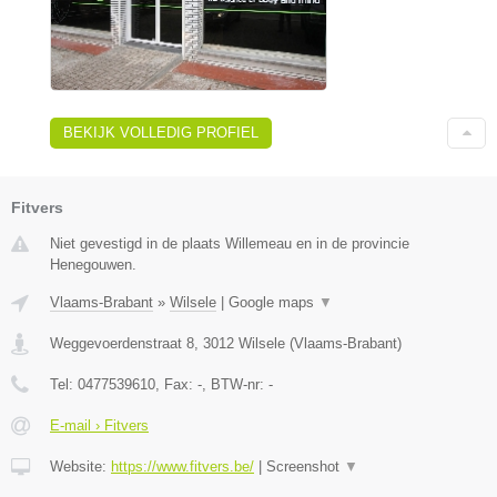
BEKIJK VOLLEDIG PROFIEL
Fitvers
Niet gevestigd in de plaats Willemeau en in de provincie
Henegouwen.
Vlaams-Brabant
»
Wilsele
|
Google maps
▼
Weggevoerdenstraat 8
,
3012
Wilsele
(
Vlaams-Brabant
)
Tel:
0477539610
, Fax:
-
, BTW-nr:
-
E-mail › Fitvers
Website:
https://www.fitvers.be/
|
Screenshot
▼