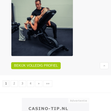
BEKIJK VOLLEDIG PROFIEL
1
2
3
4
»
»»