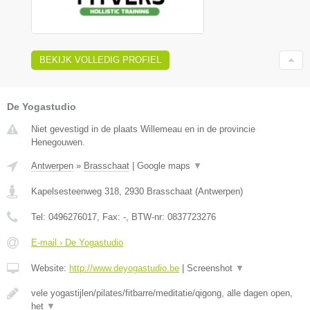
BEKIJK VOLLEDIG PROFIEL
De Yogastudio
Niet gevestigd in de plaats Willemeau en in de provincie
Henegouwen.
Antwerpen
»
Brasschaat
|
Google maps
▼
Kapelsesteenweg 318
,
2930
Brasschaat
(
Antwerpen
)
Tel:
0496276017
, Fax:
-
, BTW-nr:
0837723276
E-mail › De Yogastudio
Website:
http://www.deyogastudio.be
|
Screenshot
▼
vele yogastijlen/pilates/fitbarre/meditatie/qigong, alle dagen open,
het
▼