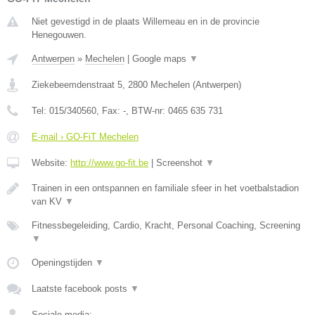
Niet gevestigd in de plaats Willemeau en in de provincie
Henegouwen.
Antwerpen
»
Mechelen
|
Google maps
▼
Ziekebeemdenstraat 5
,
2800
Mechelen
(
Antwerpen
)
Tel:
015/340560
, Fax:
-
, BTW-nr:
0465 635 731
E-mail › GO-FiT Mechelen
Website:
http://www.go-fit.be
|
Screenshot
▼
Trainen in een ontspannen en familiale sfeer in het voetbalstadion
van KV
▼
Fitnessbegeleiding, Cardio, Kracht, Personal Coaching, Screening
▼
Openingstijden
▼
Laatste facebook posts
▼
Sociale media: