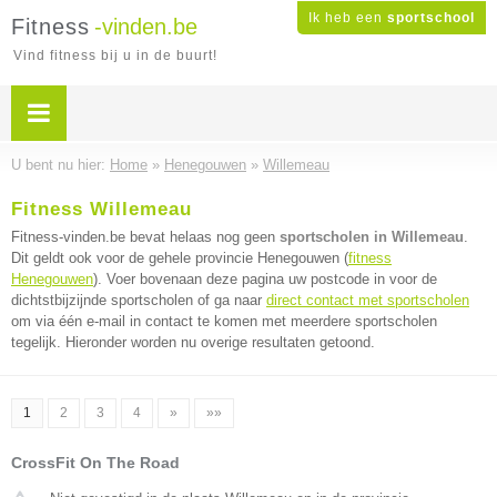
Ik heb een
sportschool
Fitness
-vinden.be
Vind fitness bij u in de buurt!
U bent nu hier:
Home
»
Henegouwen
»
Willemeau
Fitness Willemeau
Fitness-vinden.be bevat helaas nog geen
sportscholen in Willemeau
.
Dit geldt ook voor de gehele provincie Henegouwen (
fitness
Henegouwen
). Voer bovenaan deze pagina uw postcode in voor de
dichtstbijzijnde sportscholen of ga naar
direct contact met sportscholen
om via één e-mail in contact te komen met meerdere sportscholen
tegelijk. Hieronder worden nu overige resultaten getoond.
1
2
3
4
»
»»
CrossFit On The Road