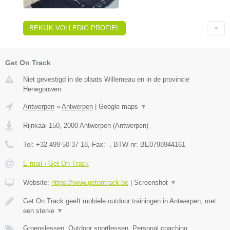
BEKIJK VOLLEDIG PROFIEL
Get On Track
Niet gevestigd in de plaats Willemeau en in de provincie
Henegouwen.
Antwerpen
»
Antwerpen
|
Google maps
▼
Rijnkaai 150
,
2000
Antwerpen
(
Antwerpen
)
Tel:
+32 499 50 37 18
, Fax:
-
, BTW-nr:
BE0798944161
E-mail › Get On Track
Website:
https://www.getontrack.be
|
Screenshot
▼
Get On Track geeft mobiele outdoor trainingen in Antwerpen, met
een sterke
▼
Groepslessen, Outdoor sportlessen, Personal coaching,