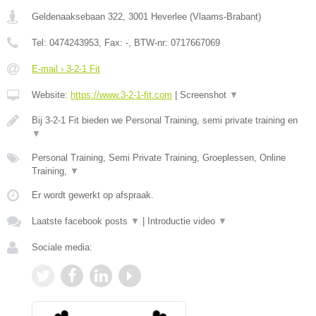
Geldenaaksebaan 322
,
3001
Heverlee
(
Vlaams-Brabant
)
Tel:
0474243953
, Fax:
-
, BTW-nr:
0717667069
E-mail › 3-2-1 Fit
Website:
https://www.3-2-1-fit.com
|
Screenshot
▼
Bij 3-2-1 Fit bieden we Personal Training, semi private training en
▼
Personal Training, Semi Private Training, Groeplessen, Online
Training,
▼
Er wordt gewerkt op afspraak.
Laatste facebook posts
▼
|
Introductie video
▼
Sociale media: