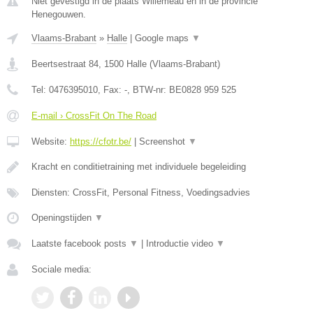
Niet gevestigd in de plaats Willemeau en in de provincie
Henegouwen.
Vlaams-Brabant
»
Halle
|
Google maps
▼
Beertsestraat 84
,
1500
Halle
(
Vlaams-Brabant
)
Tel:
0476395010
, Fax:
-
, BTW-nr:
BE0828 959 525
E-mail › CrossFit On The Road
Website:
https://cfotr.be/
|
Screenshot
▼
Kracht en conditietraining met individuele begeleiding
Diensten: CrossFit, Personal Fitness, Voedingsadvies
Openingstijden
▼
Laatste facebook posts
▼
|
Introductie video
▼
Sociale media: