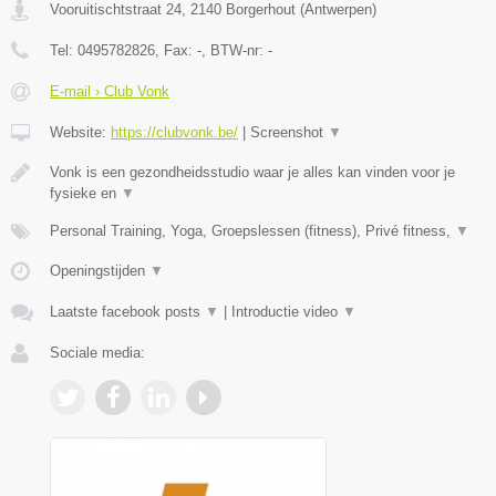
Vooruitischtstraat 24
,
2140
Borgerhout
(
Antwerpen
)
Tel:
0495782826
, Fax:
-
, BTW-nr:
-
E-mail › Club Vonk
Website:
https://clubvonk.be/
|
Screenshot
▼
Vonk is een gezondheidsstudio waar je alles kan vinden voor je
fysieke en
▼
Personal Training, Yoga, Groepslessen (fitness), Privé fitness,
▼
Openingstijden
▼
Laatste facebook posts
▼
|
Introductie video
▼
Sociale media: