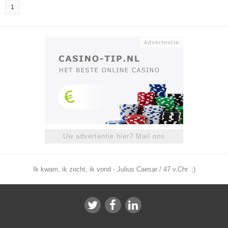
1
Uw advertentie hier? Mail ons
Ik kwam, ik zocht, ik vond - Julius Caesar / 47 v.Chr. ;)