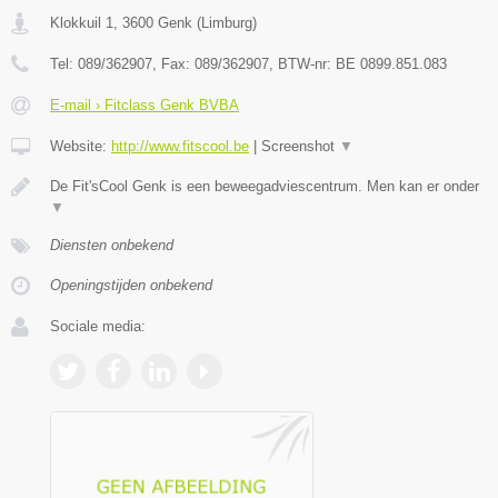
Klokkuil 1
,
3600
Genk
(
Limburg
)
Tel:
089/362907
, Fax:
089/362907
, BTW-nr:
BE 0899.851.083
E-mail › Fitclass Genk BVBA
Website:
http://www.fitscool.be
|
Screenshot
▼
De Fit'sCool Genk is een beweegadviescentrum. Men kan er onder
▼
Diensten onbekend
Openingstijden onbekend
Sociale media: