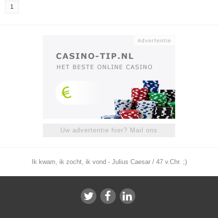
1
Uw advertentie hier? Mail ons
Ik kwam, ik zocht, ik vond - Julius Caesar / 47 v.Chr. ;)