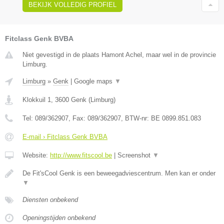
BEKIJK VOLLEDIG PROFIEL
Fitclass Genk BVBA
Niet gevestigd in de plaats Hamont Achel, maar wel in de provincie
Limburg.
Limburg
»
Genk
|
Google maps
▼
Klokkuil 1
,
3600
Genk
(
Limburg
)
Tel:
089/362907
, Fax:
089/362907
, BTW-nr:
BE 0899.851.083
E-mail › Fitclass Genk BVBA
Website:
http://www.fitscool.be
|
Screenshot
▼
De Fit'sCool Genk is een beweegadviescentrum. Men kan er onder
▼
Diensten onbekend
Openingstijden onbekend