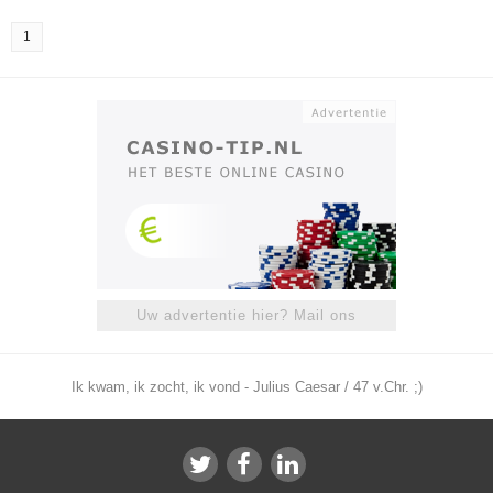
1
Uw advertentie hier? Mail ons
Ik kwam, ik zocht, ik vond - Julius Caesar / 47 v.Chr. ;)