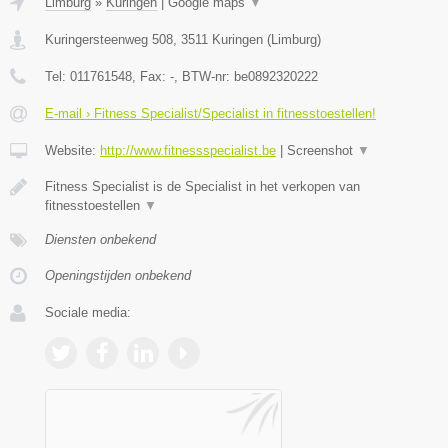
Limburg
»
Kuringen
|
Google maps
▼
Kuringersteenweg 508
,
3511
Kuringen
(
Limburg
)
Tel:
011761548
, Fax:
-
, BTW-nr:
be0892320222
E-mail › Fitness Specialist/Specialist in fitnesstoestellen!
Website:
http://www.fitnessspecialist.be
|
Screenshot
▼
Fitness Specialist is de Specialist in het verkopen van
fitnesstoestellen
▼
Diensten onbekend
Openingstijden onbekend
Sociale media: