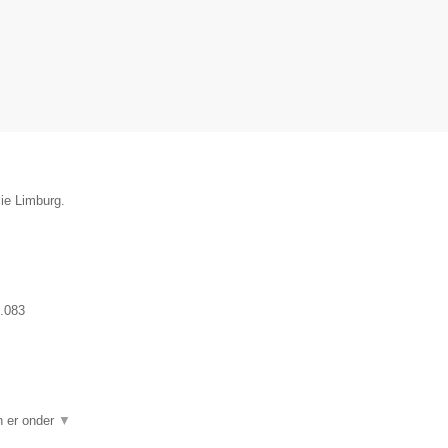
cie Limburg.
.083
n er onder
▼