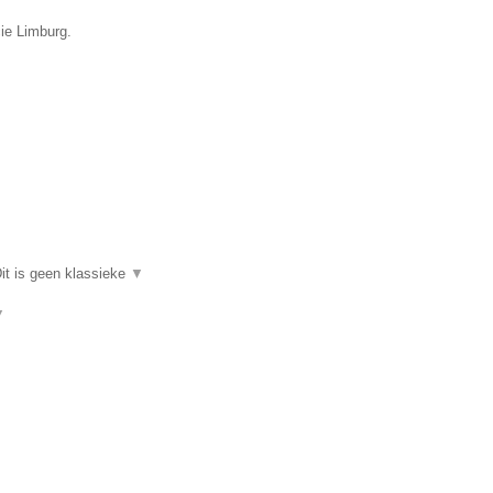
cie Limburg.
it is geen klassieke
▼
▼