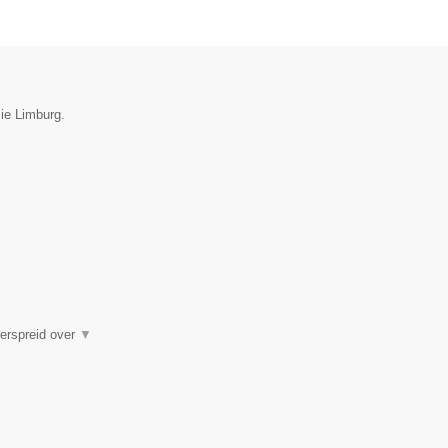
cie Limburg.
verspreid over
▼