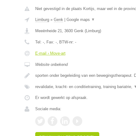
Niet gevestigd in de plaats Kortijs, maar wel in de provin
Limburg
»
Genk
|
Google maps
▼
Meeënheide 21
,
3600
Genk
(
Limburg
)
Tel:
-
, Fax:
-
, BTW-nr:
-
E-mail › Move-art
Website onbekend
sporten onder begeleiding van een bewegingstherapeut. D
revalidatie, kracht- en conditietraining, training bariatrie,
Er wordt gewerkt op afspraak.
Sociale media: