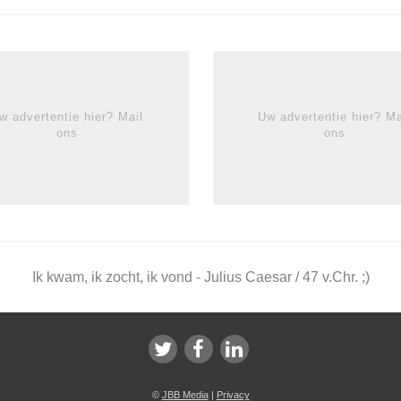
w advertentie hier? Mail
Uw advertentie hier? Ma
ons
ons
Ik kwam, ik zocht, ik vond - Julius Caesar / 47 v.Chr. ;)
©
JBB Media
|
Privacy