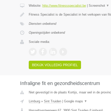
Website:
http://www.fitnessspecialist.be
|
Screenshot
▼
Fitness Specialist is de Specialist in het verkopen van fi
Diensten onbekend
Openingstijden onbekend
Sociale media:
BEKIJK VOLLEDIG PROFIEL
Infraligne fit en gezondheidscentrum
Niet gevestigd in de plaats Kortijs, maar wel in de provin
Limburg
»
Sint Truiden
|
Google maps
▼
Hasseltsesteenweg 67
,
3800
Sint Truiden
(
Limburg
)