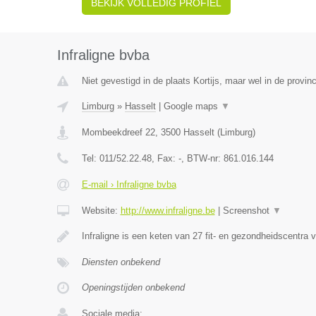
BEKIJK VOLLEDIG PROFIEL
Infraligne bvba
Niet gevestigd in de plaats Kortijs, maar wel in de provin
Limburg
»
Hasselt
|
Google maps
▼
Mombeekdreef 22
,
3500
Hasselt
(
Limburg
)
Tel:
011/52.22.48
, Fax:
-
, BTW-nr:
861.016.144
E-mail › Infraligne bvba
Website:
http://www.infraligne.be
|
Screenshot
▼
Infraligne is een keten van 27 fit- en gezondheidscentra 
Diensten onbekend
Openingstijden onbekend
Sociale media: