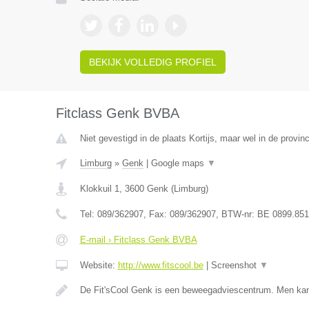
BEKIJK VOLLEDIG PROFIEL
Fitclass Genk BVBA
Niet gevestigd in de plaats Kortijs, maar wel in de provin
Limburg
»
Genk
|
Google maps
▼
Klokkuil 1
,
3600
Genk
(
Limburg
)
Tel:
089/362907
, Fax:
089/362907
, BTW-nr:
BE 0899.851
E-mail › Fitclass Genk BVBA
Website:
http://www.fitscool.be
|
Screenshot
▼
De Fit'sCool Genk is een beweegadviescentrum. Men ka