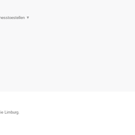
tnesstoestellen
▼
cie Limburg.