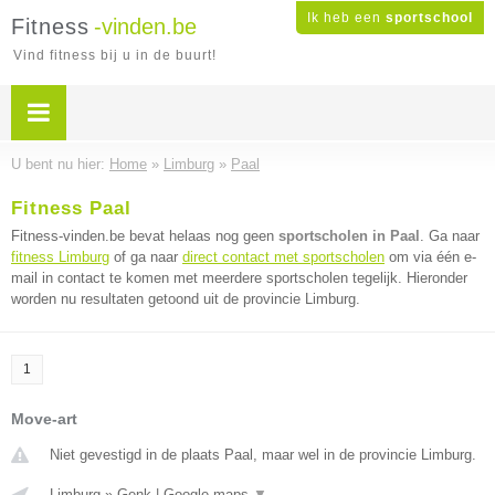
Ik heb een
sportschool
Fitness
-vinden.be
Vind fitness bij u in de buurt!
U bent nu hier:
Home
»
Limburg
»
Paal
Fitness Paal
Fitness-vinden.be bevat helaas nog geen
sportscholen in Paal
. Ga naar
fitness Limburg
of ga naar
direct contact met sportscholen
om via één e-
mail in contact te komen met meerdere sportscholen tegelijk. Hieronder
worden nu resultaten getoond uit de provincie Limburg.
1
Move-art
Niet gevestigd in de plaats Paal, maar wel in de provincie Limburg.
Limburg
»
Genk
|
Google maps
▼