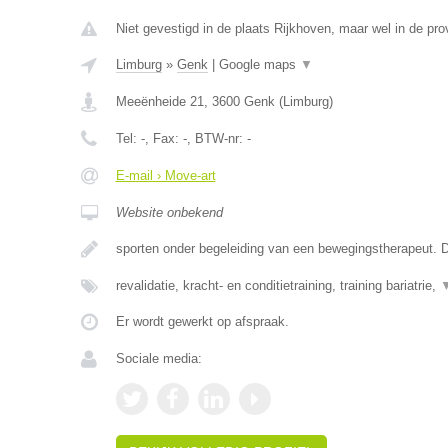
Niet gevestigd in de plaats Rijkhoven, maar wel in de pro
Limburg
»
Genk
|
Google maps
▼
Meeënheide 21
,
3600
Genk
(
Limburg
)
Tel:
-
, Fax:
-
, BTW-nr:
-
E-mail › Move-art
Website onbekend
sporten onder begeleiding van een bewegingstherapeut. D
revalidatie, kracht- en conditietraining, training bariatrie,
Er wordt gewerkt op afspraak.
Sociale media: