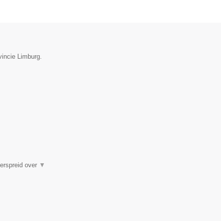
vincie Limburg.
verspreid over
▼