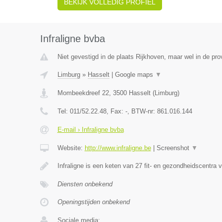
BEKIJK VOLLEDIG PROFIEL
Infraligne bvba
Niet gevestigd in de plaats Rijkhoven, maar wel in de pro
Limburg
»
Hasselt
|
Google maps
▼
Mombeekdreef 22
,
3500
Hasselt
(
Limburg
)
Tel:
011/52.22.48
, Fax:
-
, BTW-nr:
861.016.144
E-mail › Infraligne bvba
Website:
http://www.infraligne.be
|
Screenshot
▼
Infraligne is een keten van 27 fit- en gezondheidscentra 
Diensten onbekend
Openingstijden onbekend
Sociale media: