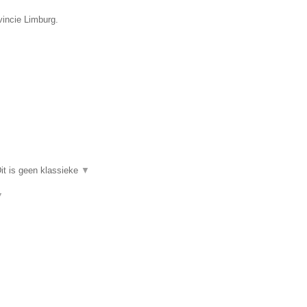
vincie Limburg.
it is geen klassieke
▼
▼