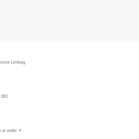
vincie Limburg.
.083
n er onder
▼