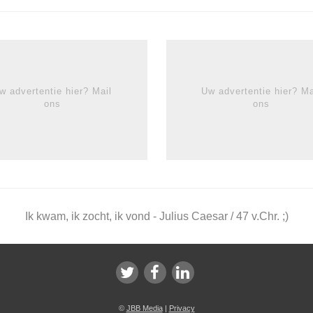
w advertentie hier? Mail
Uw advertentie hier? Ma
ons
ons
Ik kwam, ik zocht, ik vond - Julius Caesar / 47 v.Chr. ;)
©
JBB Media
|
Privacy