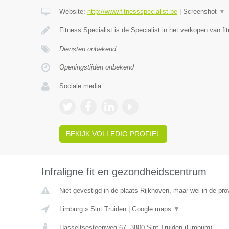
Website:
http://www.fitnessspecialist.be
|
Screenshot
▼
Fitness Specialist is de Specialist in het verkopen van fi
Diensten onbekend
Openingstijden onbekend
Sociale media:
BEKIJK VOLLEDIG PROFIEL
Infraligne fit en gezondheidscentrum
Niet gevestigd in de plaats Rijkhoven, maar wel in de pro
Limburg
»
Sint Truiden
|
Google maps
▼
Hasseltsesteenweg 67
,
3800
Sint Truiden
(
Limburg
)