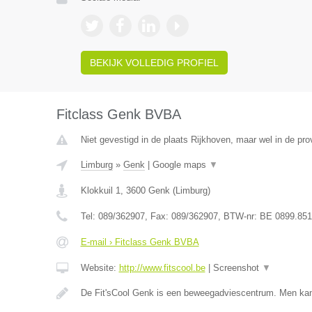
BEKIJK VOLLEDIG PROFIEL
Fitclass Genk BVBA
Niet gevestigd in de plaats Rijkhoven, maar wel in de pro
Limburg
»
Genk
|
Google maps
▼
Klokkuil 1
,
3600
Genk
(
Limburg
)
Tel:
089/362907
, Fax:
089/362907
, BTW-nr:
BE 0899.851
E-mail › Fitclass Genk BVBA
Website:
http://www.fitscool.be
|
Screenshot
▼
De Fit'sCool Genk is een beweegadviescentrum. Men ka