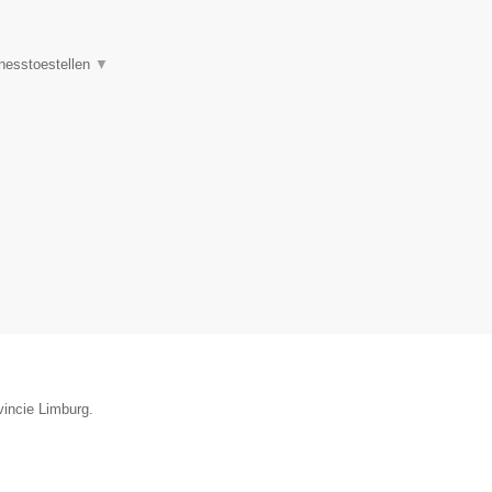
tnesstoestellen
▼
vincie Limburg.