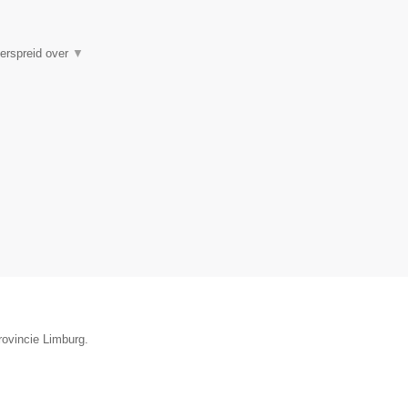
verspreid over
▼
rovincie Limburg.