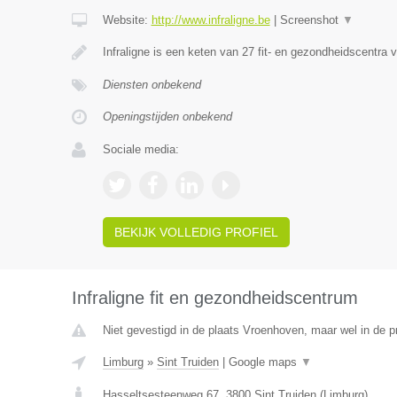
Website:
http://www.infraligne.be
|
Screenshot
▼
Infraligne is een keten van 27 fit- en gezondheidscentra 
Diensten onbekend
Openingstijden onbekend
Sociale media:
BEKIJK VOLLEDIG PROFIEL
Infraligne fit en gezondheidscentrum
Niet gevestigd in de plaats Vroenhoven, maar wel in de p
Limburg
»
Sint Truiden
|
Google maps
▼
Hasseltsesteenweg 67
,
3800
Sint Truiden
(
Limburg
)