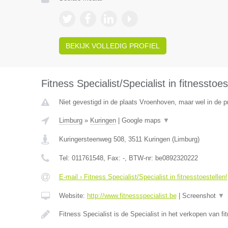
BEKIJK VOLLEDIG PROFIEL
Fitness Specialist/Specialist in fitnesstoes
Niet gevestigd in de plaats Vroenhoven, maar wel in de p
Limburg
»
Kuringen
|
Google maps
▼
Kuringersteenweg 508
,
3511
Kuringen
(
Limburg
)
Tel:
011761548
, Fax:
-
, BTW-nr:
be0892320222
E-mail › Fitness Specialist/Specialist in fitnesstoestellen!
Website:
http://www.fitnessspecialist.be
|
Screenshot
▼
Fitness Specialist is de Specialist in het verkopen van fi