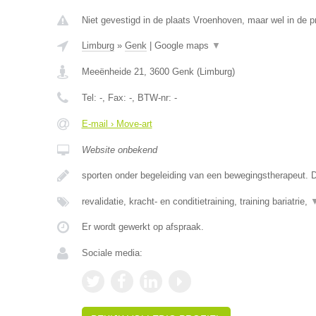
Niet gevestigd in de plaats Vroenhoven, maar wel in de p
Limburg
»
Genk
|
Google maps
▼
Meeënheide 21
,
3600
Genk
(
Limburg
)
Tel:
-
, Fax:
-
, BTW-nr:
-
E-mail › Move-art
Website onbekend
sporten onder begeleiding van een bewegingstherapeut. D
revalidatie, kracht- en conditietraining, training bariatrie,
Er wordt gewerkt op afspraak.
Sociale media: