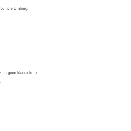
rovincie Limburg.
it is geen klassieke
▼
▼