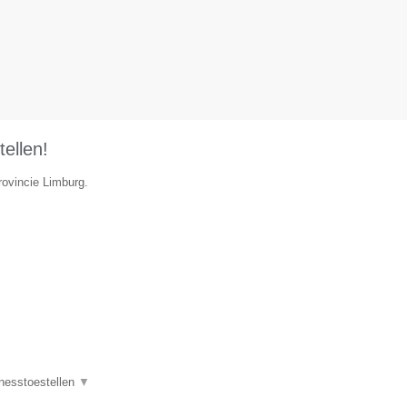
tellen!
rovincie Limburg.
tnesstoestellen
▼