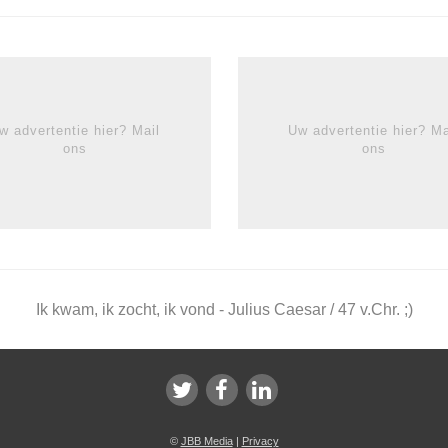
w advertentie hier? Mail
Uw advertentie hier? Ma
ons
ons
Ik kwam, ik zocht, ik vond - Julius Caesar / 47 v.Chr. ;)
©
JBB Media
|
Privacy