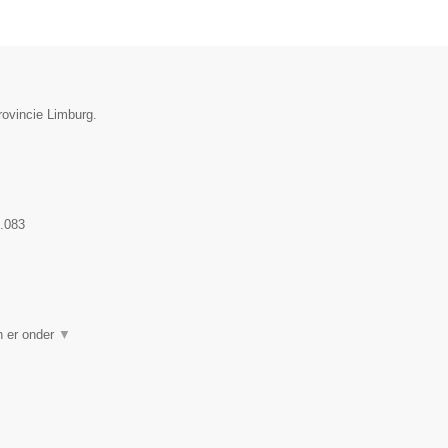
rovincie Limburg.
.083
n er onder
▼