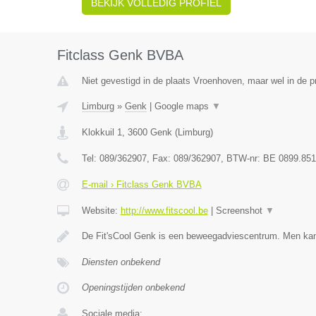
BEKIJK VOLLEDIG PROFIEL
Fitclass Genk BVBA
Niet gevestigd in de plaats Vroenhoven, maar wel in de p
Limburg
»
Genk
|
Google maps
▼
Klokkuil 1
,
3600
Genk
(
Limburg
)
Tel:
089/362907
, Fax:
089/362907
, BTW-nr:
BE 0899.851
E-mail › Fitclass Genk BVBA
Website:
http://www.fitscool.be
|
Screenshot
▼
De Fit'sCool Genk is een beweegadviescentrum. Men ka
Diensten onbekend
Openingstijden onbekend
Sociale media: