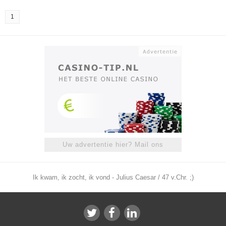
1
Uw advertentie hier? Mail ons
Ik kwam, ik zocht, ik vond - Julius Caesar / 47 v.Chr. ;)