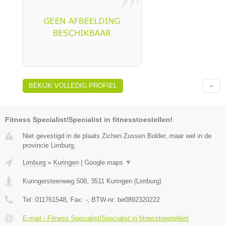
BEKIJK VOLLEDIG PROFIEL
Fitness Specialist/Specialist in fitnesstoestellen!
Niet gevestigd in de plaats Zichen Zussen Bolder, maar wel in de
provincie Limburg.
Limburg
»
Kuringen
|
Google maps
▼
Kuringersteenweg 508
,
3511
Kuringen
(
Limburg
)
Tel:
011761548
, Fax:
-
, BTW-nr:
be0892320222
E-mail › Fitness Specialist/Specialist in fitnesstoestellen!