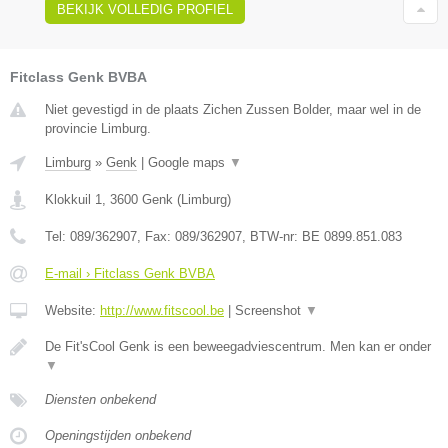
BEKIJK VOLLEDIG PROFIEL
Fitclass Genk BVBA
Niet gevestigd in de plaats Zichen Zussen Bolder, maar wel in de
provincie Limburg.
Limburg
»
Genk
|
Google maps
▼
Klokkuil 1
,
3600
Genk
(
Limburg
)
Tel:
089/362907
, Fax:
089/362907
, BTW-nr:
BE 0899.851.083
E-mail › Fitclass Genk BVBA
Website:
http://www.fitscool.be
|
Screenshot
▼
De Fit'sCool Genk is een beweegadviescentrum. Men kan er onder
▼
Diensten onbekend
Openingstijden onbekend