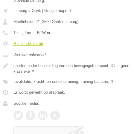
provincie Limburg.
Limburg
»
Genk
|
Google maps
▼
Meeënheide 21
,
3600
Genk
(
Limburg
)
Tel:
-
, Fax:
-
, BTW-nr:
-
E-mail › Move-art
Website onbekend
sporten onder begeleiding van een bewegingstherapeut. Dit is geen
klassieke
▼
revalidatie, kracht- en conditietraining, training bariatrie,
▼
Er wordt gewerkt op afspraak.
Sociale media: