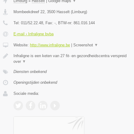
Limburg
»
Hasselt
|
Google maps
▼
Mombeekdreef 22
,
3500
Hasselt
(
Limburg
)
Tel:
011/52.22.48
, Fax:
-
, BTW-nr:
861.016.144
E-mail › Infraligne bvba
Website:
http://www.infraligne.be
|
Screenshot
▼
Infraligne is een keten van 27 fit- en gezondheidscentra verspreid
over
▼
Diensten onbekend
Openingstijden onbekend
Sociale media: