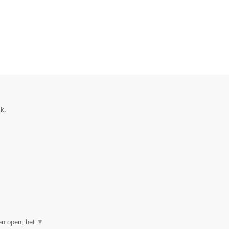
ik.
gen open, het
▼