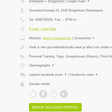
Antwerpen
»
Borgerhout
|
Google maps
▼
Vooruitischtstraat 24
,
2140
Borgerhout
(
Antwerpen
)
Tel:
0495782826
, Fax:
-
, BTW-nr:
-
E-mail › Club Vonk
Website:
https://clubvonk.be/
|
Screenshot
▼
Vonk is een gezondheidsstudio waar je alles kan vinden 
Personal Training, Yoga, Groepslessen (fitness), Privé fi
Openingstijden
▼
Laatste facebook posts
▼
|
Introductie video
▼
Sociale media:
BEKIJK VOLLEDIG PROFIEL