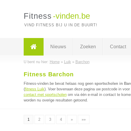
Fitness
-vinden.be
VIND FITNESS BIJ U IN DE BUURT!
Nieuws
Zoeken
Contact
U bent nu hier:
Home
»
Luik
»
Barchon
Fitness Barchon
Fitness-vinden.be bevat helaas nog geen
sportscholen in Ba
(
fitness Luik
). Voer bovenaan deze pagina uw postcode in voor d
contact met sportscholen
om via één e-mail in contact te kome
worden nu overige resultaten getoond.
1
2
3
4
»
»»