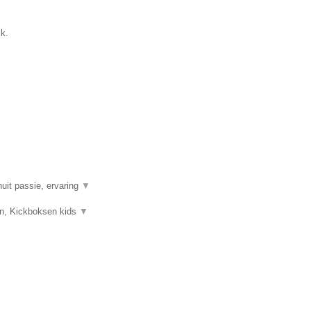
ik.
uit passie, ervaring
▼
sen, Kickboksen kids
▼