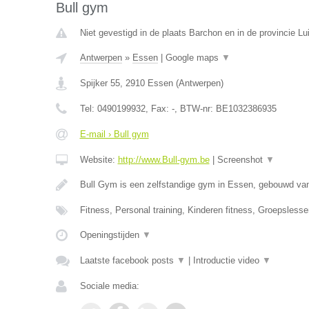
Bull gym
Niet gevestigd in de plaats Barchon en in de provincie Lu
Antwerpen
»
Essen
|
Google maps
▼
Spijker 55
,
2910
Essen
(
Antwerpen
)
Tel:
0490199932
, Fax:
-
, BTW-nr:
BE1032386935
E-mail › Bull gym
Website:
http://www.Bull-gym.be
|
Screenshot
▼
Bull Gym is een zelfstandige gym in Essen, gebouwd van
Fitness, Personal training, Kinderen fitness, Groepsles
Openingstijden
▼
Laatste facebook posts
▼
|
Introductie video
▼
Sociale media: