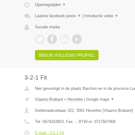
Openingstijden
▼
Laatste facebook posts
▼
|
Introductie video
▼
Sociale media:
BEKIJK VOLLEDIG PROFIEL
3-2-1 Fit
Niet gevestigd in de plaats Barchon en in de provincie Lu
Vlaams-Brabant
»
Heverlee
|
Google maps
▼
Geldenaaksebaan 322
,
3001
Heverlee
(
Vlaams-Brabant
)
Tel:
0474243953
, Fax:
-
, BTW-nr:
0717667069
E-mail › 3-2-1 Fit