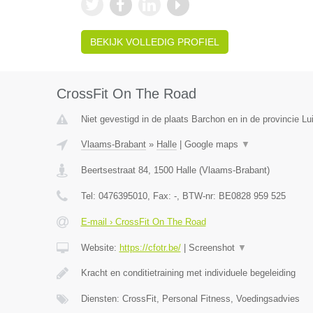
BEKIJK VOLLEDIG PROFIEL
CrossFit On The Road
Niet gevestigd in de plaats Barchon en in de provincie Lu
Vlaams-Brabant
»
Halle
|
Google maps
▼
Beertsestraat 84
,
1500
Halle
(
Vlaams-Brabant
)
Tel:
0476395010
, Fax:
-
, BTW-nr:
BE0828 959 525
E-mail › CrossFit On The Road
Website:
https://cfotr.be/
|
Screenshot
▼
Kracht en conditietraining met individuele begeleiding
Diensten: CrossFit, Personal Fitness, Voedingsadvies