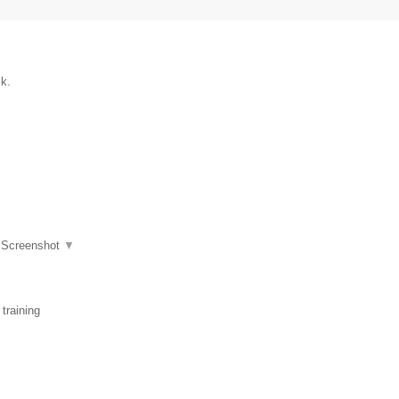
ik.
|
Screenshot
▼
training