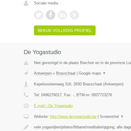
Sociale media:
BEKIJK VOLLEDIG PROFIEL
De Yogastudio
Niet gevestigd in de plaats Barchon en in de provincie Lu
Antwerpen
»
Brasschaat
|
Google maps
▼
Kapelsesteenweg 318
,
2930
Brasschaat
(
Antwerpen
)
Tel:
0496276017
, Fax:
-
, BTW-nr:
0837723276
E-mail › De Yogastudio
Website:
http://www.deyogastudio.be
|
Screenshot
▼
vele yogastijlen/pilates/fitbarre/meditatie/qigong, alle da