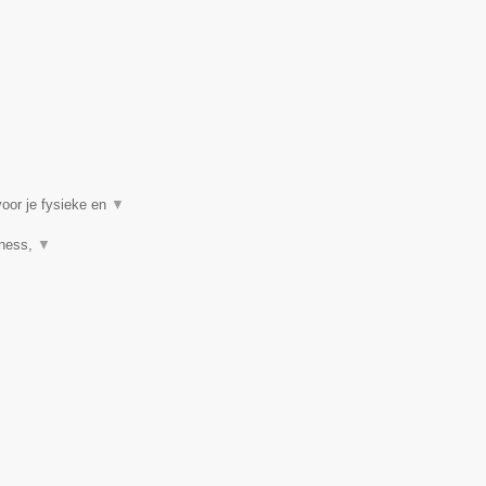
voor je fysieke en
▼
tness,
▼