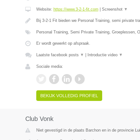
Website:
https://www.3-2-1-fit.com
|
Screenshot
▼
Bij 3-2-1 Fit bieden we Personal Training, semi private tr
Personal Training, Semi Private Training, Groeplessen, O
Er wordt gewerkt op afspraak.
Laatste facebook posts
▼
|
Introductie video
▼
Sociale media:
BEKIJK VOLLEDIG PROFIEL
Club Vonk
Niet gevestigd in de plaats Barchon en in de provincie Lu