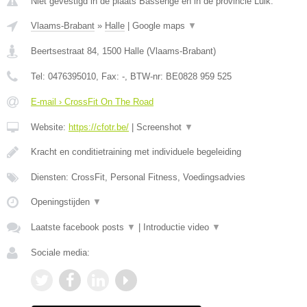
Niet gevestigd in de plaats Bassenge en in de provincie Luik.
Vlaams-Brabant
»
Halle
|
Google maps
▼
Beertsestraat 84
,
1500
Halle
(
Vlaams-Brabant
)
Tel:
0476395010
, Fax:
-
, BTW-nr:
BE0828 959 525
E-mail › CrossFit On The Road
Website:
https://cfotr.be/
|
Screenshot
▼
Kracht en conditietraining met individuele begeleiding
Diensten: CrossFit, Personal Fitness, Voedingsadvies
Openingstijden
▼
Laatste facebook posts
▼
|
Introductie video
▼
Sociale media: