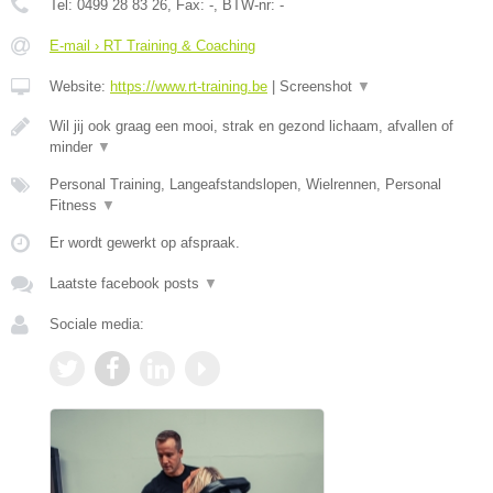
Tel:
0499 28 83 26
, Fax:
-
, BTW-nr:
-
E-mail › RT Training & Coaching
Website:
https://www.rt-training.be
|
Screenshot
▼
Wil jij ook graag een mooi, strak en gezond lichaam, afvallen of
minder
▼
Personal Training, Langeafstandslopen, Wielrennen, Personal
Fitness
▼
Er wordt gewerkt op afspraak.
Laatste facebook posts
▼
Sociale media: