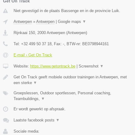
Get On Track
Niet gevestigd in de plaats Bassenge en in de provincie Luik.
Antwerpen
»
Antwerpen
|
Google maps
▼
Rijnkaai 150
,
2000
Antwerpen
(
Antwerpen
)
Tel:
+32 499 50 37 18
, Fax:
-
, BTW-nr:
BE0798944161
E-mail › Get On Track
Website:
https://www.getontrack.be
|
Screenshot
▼
Get On Track geeft mobiele outdoor trainingen in Antwerpen, met
een sterke
▼
Groepslessen, Outdoor sportlessen, Personal coaching,
Teambuildings,
▼
Er wordt gewerkt op afspraak.
Laatste facebook posts
▼
Sociale media: