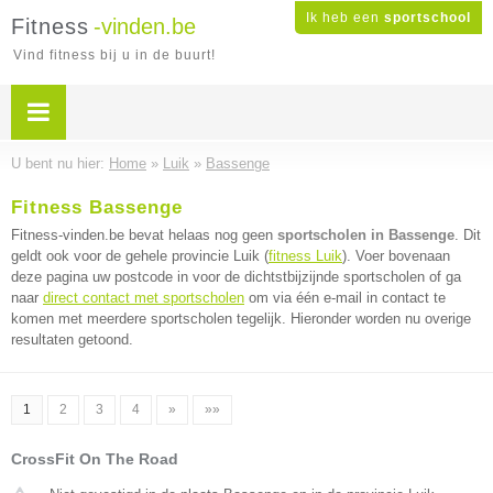
Ik heb een
sportschool
Fitness
-vinden.be
Vind fitness bij u in de buurt!
U bent nu hier:
Home
»
Luik
»
Bassenge
Fitness Bassenge
Fitness-vinden.be bevat helaas nog geen
sportscholen in Bassenge
. Dit
geldt ook voor de gehele provincie Luik (
fitness Luik
). Voer bovenaan
deze pagina uw postcode in voor de dichtstbijzijnde sportscholen of ga
naar
direct contact met sportscholen
om via één e-mail in contact te
komen met meerdere sportscholen tegelijk. Hieronder worden nu overige
resultaten getoond.
1
2
3
4
»
»»
CrossFit On The Road