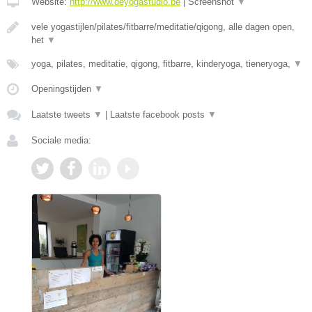
Website:
http://www.deyogastudio.be
|
Screenshot
▼
vele yogastijlen/pilates/fitbarre/meditatie/qigong, alle dagen open,
het
▼
yoga, pilates, meditatie, qigong, fitbarre, kinderyoga, tieneryoga,
▼
Openingstijden
▼
Laatste tweets
▼
|
Laatste facebook posts
▼
Sociale media: