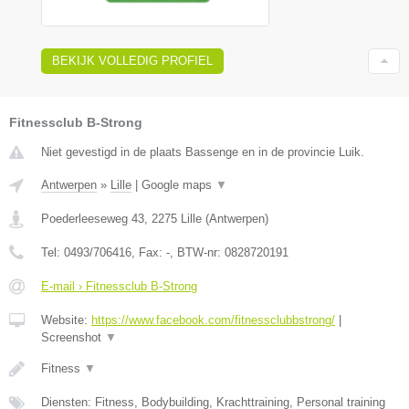
BEKIJK VOLLEDIG PROFIEL
Fitnessclub B-Strong
Niet gevestigd in de plaats Bassenge en in de provincie Luik.
Antwerpen
»
Lille
|
Google maps
▼
Poederleeseweg 43
,
2275
Lille
(
Antwerpen
)
Tel:
0493/706416
, Fax:
-
, BTW-nr:
0828720191
E-mail › Fitnessclub B-Strong
Website:
https://www.facebook.com/fitnessclubbstrong/
|
Screenshot
▼
Fitness
▼
Diensten: Fitness, Bodybuilding, Krachttraining, Personal training