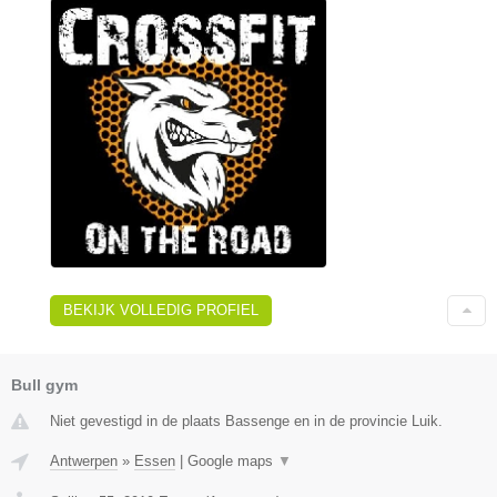
BEKIJK VOLLEDIG PROFIEL
Bull gym
Niet gevestigd in de plaats Bassenge en in de provincie Luik.
Antwerpen
»
Essen
|
Google maps
▼