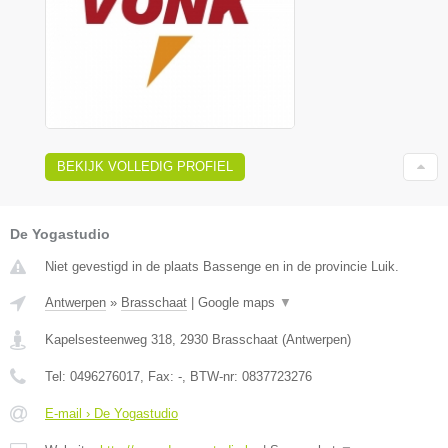
BEKIJK VOLLEDIG PROFIEL
De Yogastudio
Niet gevestigd in de plaats Bassenge en in de provincie Luik.
Antwerpen
»
Brasschaat
|
Google maps
▼
Kapelsesteenweg 318
,
2930
Brasschaat
(
Antwerpen
)
Tel:
0496276017
, Fax:
-
, BTW-nr:
0837723276
E-mail › De Yogastudio