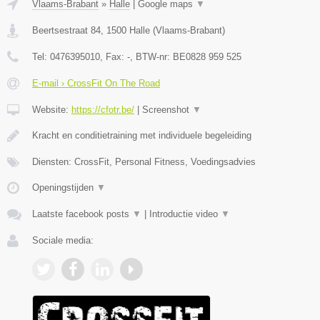
Vlaams-Brabant
»
Halle
|
Google maps
▼
Beertsestraat 84
,
1500
Halle
(
Vlaams-Brabant
)
Tel:
0476395010
, Fax:
-
, BTW-nr:
BE0828 959 525
E-mail › CrossFit On The Road
Website:
https://cfotr.be/
|
Screenshot
▼
Kracht en conditietraining met individuele begeleiding
Diensten: CrossFit, Personal Fitness, Voedingsadvies
Openingstijden
▼
Laatste facebook posts
▼
|
Introductie video
▼
Sociale media: