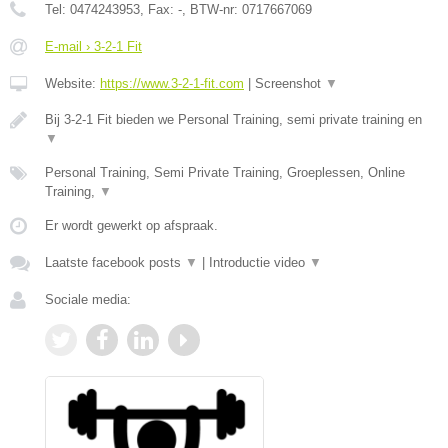
Tel:
0474243953
, Fax:
-
, BTW-nr:
0717667069
E-mail › 3-2-1 Fit
Website:
https://www.3-2-1-fit.com
|
Screenshot
▼
Bij 3-2-1 Fit bieden we Personal Training, semi private training en
▼
Personal Training, Semi Private Training, Groeplessen, Online
Training,
▼
Er wordt gewerkt op afspraak.
Laatste facebook posts
▼
|
Introductie video
▼
Sociale media: