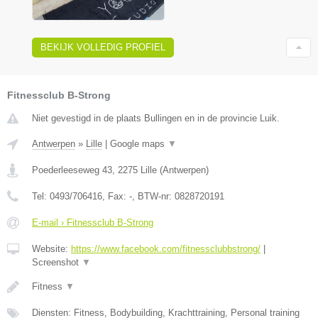
BEKIJK VOLLEDIG PROFIEL
Fitnessclub B-Strong
Niet gevestigd in de plaats Bullingen en in de provincie Luik.
Antwerpen
»
Lille
|
Google maps
▼
Poederleeseweg 43
,
2275
Lille
(
Antwerpen
)
Tel:
0493/706416
, Fax:
-
, BTW-nr:
0828720191
E-mail › Fitnessclub B-Strong
Website:
https://www.facebook.com/fitnessclubbstrong/
|
Screenshot
▼
Fitness
▼
Diensten: Fitness, Bodybuilding, Krachttraining, Personal training