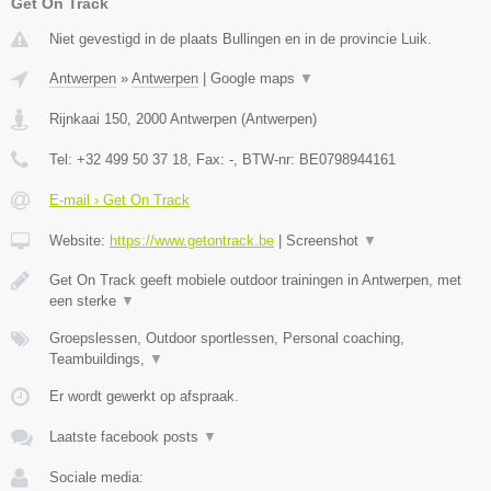
Get On Track
Niet gevestigd in de plaats Bullingen en in de provincie Luik.
Antwerpen
»
Antwerpen
|
Google maps
▼
Rijnkaai 150
,
2000
Antwerpen
(
Antwerpen
)
Tel:
+32 499 50 37 18
, Fax:
-
, BTW-nr:
BE0798944161
E-mail › Get On Track
Website:
https://www.getontrack.be
|
Screenshot
▼
Get On Track geeft mobiele outdoor trainingen in Antwerpen, met
een sterke
▼
Groepslessen, Outdoor sportlessen, Personal coaching,
Teambuildings,
▼
Er wordt gewerkt op afspraak.
Laatste facebook posts
▼
Sociale media: