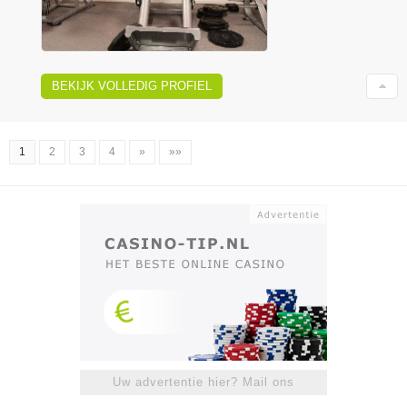
BEKIJK VOLLEDIG PROFIEL
1
2
3
4
»
»»
Uw advertentie hier? Mail ons