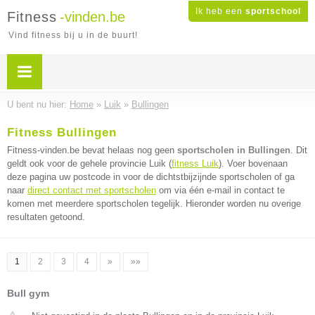
Ik heb een
sportschool
Fitness
-vinden.be
Vind fitness bij u in de buurt!
U bent nu hier:
Home
»
Luik
»
Bullingen
Fitness Bullingen
Fitness-vinden.be bevat helaas nog geen
sportscholen in Bullingen
. Dit
geldt ook voor de gehele provincie Luik (
fitness Luik
). Voer bovenaan
deze pagina uw postcode in voor de dichtstbijzijnde sportscholen of ga
naar
direct contact met sportscholen
om via één e-mail in contact te
komen met meerdere sportscholen tegelijk. Hieronder worden nu overige
resultaten getoond.
1
2
3
4
»
»»
Bull gym