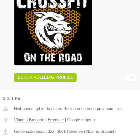
BEKIJK VOLLEDIG PROFIEL
3-2-1 Fit
Niet gevestigd in de plaats Bullingen en in de provincie Luik.
Vlaams-Brabant
»
Heverlee
|
Google maps
▼
Geldenaaksebaan 322
,
3001
Heverlee
(
Vlaams-Brabant
)