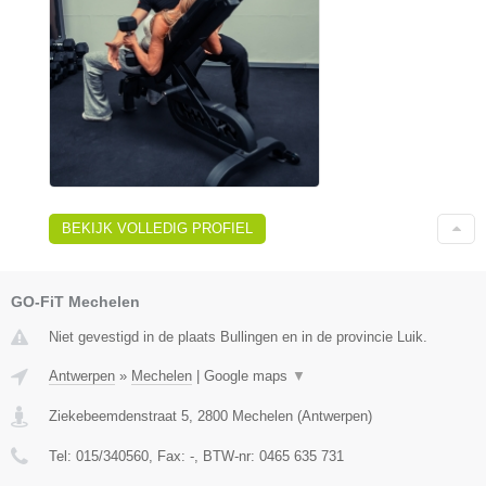
BEKIJK VOLLEDIG PROFIEL
GO-FiT Mechelen
Niet gevestigd in de plaats Bullingen en in de provincie Luik.
Antwerpen
»
Mechelen
|
Google maps
▼
Ziekebeemdenstraat 5
,
2800
Mechelen
(
Antwerpen
)
Tel:
015/340560
, Fax:
-
, BTW-nr:
0465 635 731