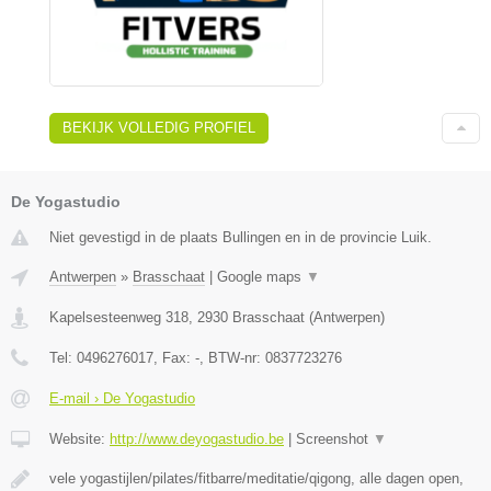
BEKIJK VOLLEDIG PROFIEL
De Yogastudio
Niet gevestigd in de plaats Bullingen en in de provincie Luik.
Antwerpen
»
Brasschaat
|
Google maps
▼
Kapelsesteenweg 318
,
2930
Brasschaat
(
Antwerpen
)
Tel:
0496276017
, Fax:
-
, BTW-nr:
0837723276
E-mail › De Yogastudio
Website:
http://www.deyogastudio.be
|
Screenshot
▼
vele yogastijlen/pilates/fitbarre/meditatie/qigong, alle dagen open,