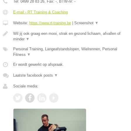
Tel:
0499 28 83 26
, Fax:
-
, BTW-nr:
-
E-mail › RT Training & Coaching
Website:
https://www.rt-training.be
|
Screenshot
▼
Wil jij ook graag een mooi, strak en gezond lichaam, afvallen of
minder
▼
Personal Training, Langeafstandslopen, Wielrennen, Personal
Fitness
▼
Er wordt gewerkt op afspraak.
Laatste facebook posts
▼
Sociale media: