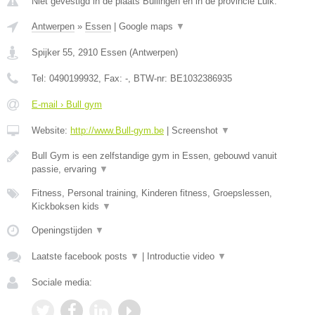
Niet gevestigd in de plaats Bullingen en in de provincie Luik.
Antwerpen
»
Essen
|
Google maps
▼
Spijker 55
,
2910
Essen
(
Antwerpen
)
Tel:
0490199932
, Fax:
-
, BTW-nr:
BE1032386935
E-mail › Bull gym
Website:
http://www.Bull-gym.be
|
Screenshot
▼
Bull Gym is een zelfstandige gym in Essen, gebouwd vanuit
passie, ervaring
▼
Fitness, Personal training, Kinderen fitness, Groepslessen,
Kickboksen kids
▼
Openingstijden
▼
Laatste facebook posts
▼
|
Introductie video
▼
Sociale media: