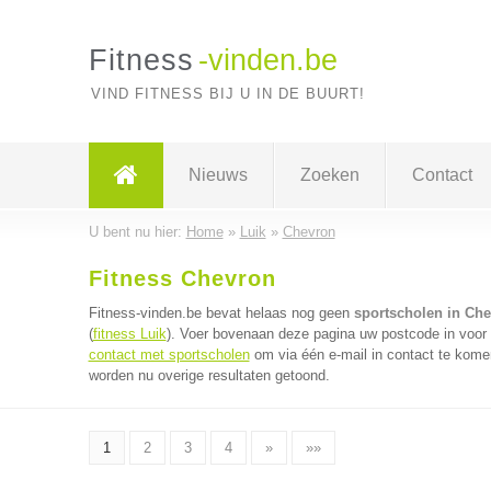
Fitness
-vinden.be
VIND FITNESS BIJ U IN DE BUURT!
Nieuws
Zoeken
Contact
U bent nu hier:
Home
»
Luik
»
Chevron
Fitness Chevron
Fitness-vinden.be bevat helaas nog geen
sportscholen in Ch
(
fitness Luik
). Voer bovenaan deze pagina uw postcode in voor d
contact met sportscholen
om via één e-mail in contact te kome
worden nu overige resultaten getoond.
1
2
3
4
»
»»