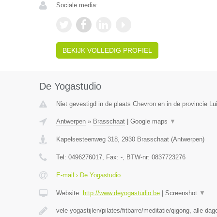
Sociale media:
BEKIJK VOLLEDIG PROFIEL
De Yogastudio
Niet gevestigd in de plaats Chevron en in de provincie Lu
Antwerpen
»
Brasschaat
|
Google maps
▼
Kapelsesteenweg 318
,
2930
Brasschaat
(
Antwerpen
)
Tel:
0496276017
, Fax:
-
, BTW-nr:
0837723276
E-mail › De Yogastudio
Website:
http://www.deyogastudio.be
|
Screenshot
▼
vele yogastijlen/pilates/fitbarre/meditatie/qigong, alle da