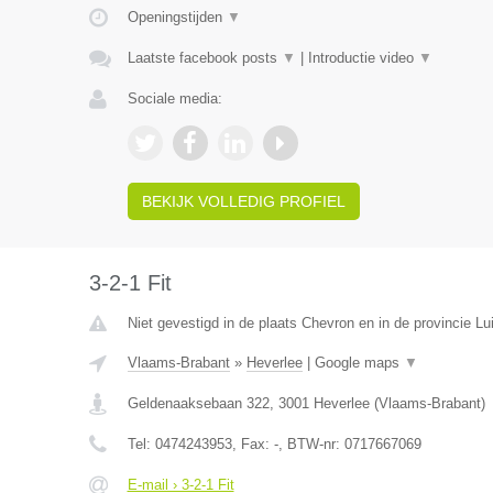
Openingstijden
▼
Laatste facebook posts
▼
|
Introductie video
▼
Sociale media:
BEKIJK VOLLEDIG PROFIEL
3-2-1 Fit
Niet gevestigd in de plaats Chevron en in de provincie Lu
Vlaams-Brabant
»
Heverlee
|
Google maps
▼
Geldenaaksebaan 322
,
3001
Heverlee
(
Vlaams-Brabant
)
Tel:
0474243953
, Fax:
-
, BTW-nr:
0717667069
E-mail › 3-2-1 Fit