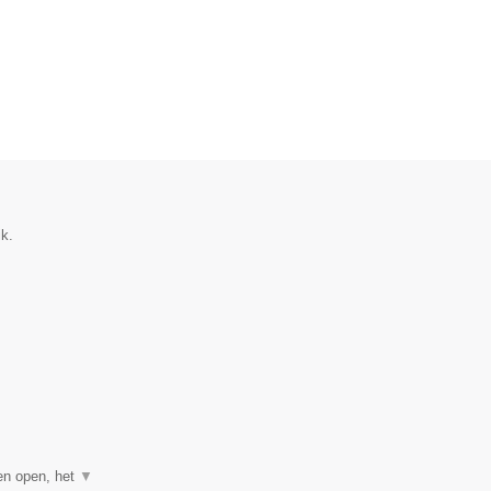
ik.
gen open, het
▼