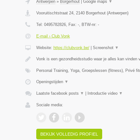
Antwerpen
»
Borgerhout
|
Google maps
▼
Vooruitischtstraat 24
,
2140
Borgerhout
(
Antwerpen
)
Tel:
0495782826
, Fax:
-
, BTW-nr:
-
E-mail › Club Vonk
Website:
https://clubvonk.be/
|
Screenshot
▼
Vonk is een gezondheidsstudio waar je alles kan vinden 
Personal Training, Yoga, Groepslessen (fitness), Privé fi
Openingstijden
▼
Laatste facebook posts
▼
|
Introductie video
▼
Sociale media:
BEKIJK VOLLEDIG PROFIEL