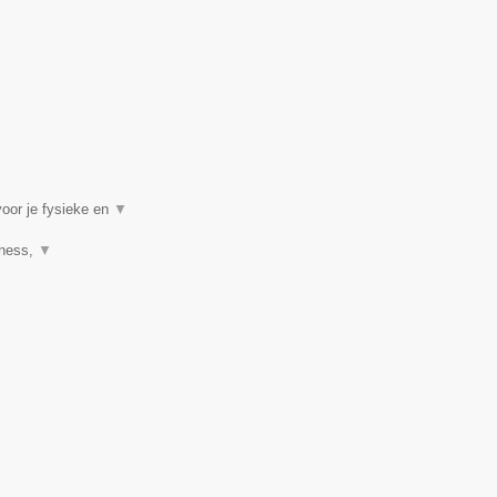
voor je fysieke en
▼
tness,
▼