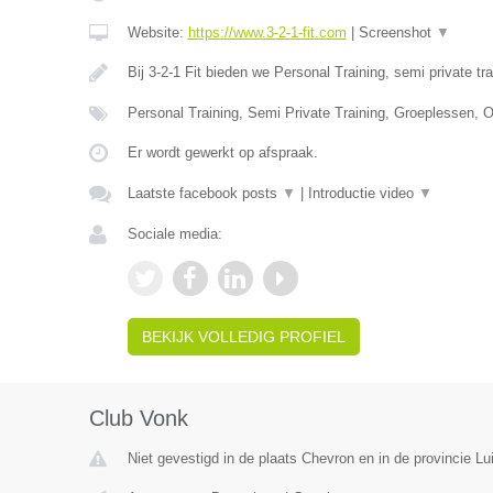
Website:
https://www.3-2-1-fit.com
|
Screenshot
▼
Bij 3-2-1 Fit bieden we Personal Training, semi private tr
Personal Training, Semi Private Training, Groeplessen, O
Er wordt gewerkt op afspraak.
Laatste facebook posts
▼
|
Introductie video
▼
Sociale media:
BEKIJK VOLLEDIG PROFIEL
Club Vonk
Niet gevestigd in de plaats Chevron en in de provincie Lu