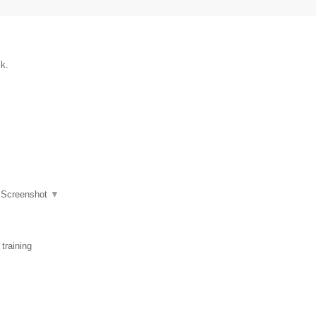
ik.
|
Screenshot
▼
training