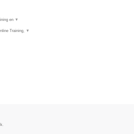
aining en
▼
nline Training,
▼
ik.