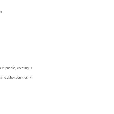
ik.
uit passie, ervaring
▼
sen, Kickboksen kids
▼