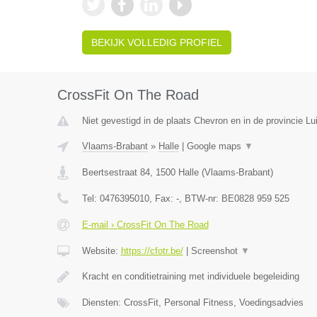
BEKIJK VOLLEDIG PROFIEL
CrossFit On The Road
Niet gevestigd in de plaats Chevron en in de provincie Lu
Vlaams-Brabant
»
Halle
|
Google maps
▼
Beertsestraat 84
,
1500
Halle
(
Vlaams-Brabant
)
Tel:
0476395010
, Fax:
-
, BTW-nr:
BE0828 959 525
E-mail › CrossFit On The Road
Website:
https://cfotr.be/
|
Screenshot
▼
Kracht en conditietraining met individuele begeleiding
Diensten: CrossFit, Personal Fitness, Voedingsadvies