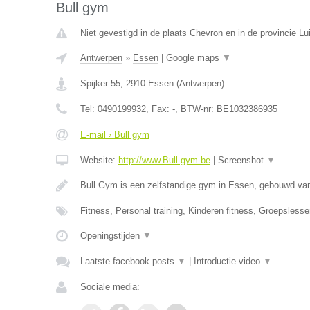
Bull gym
Niet gevestigd in de plaats Chevron en in de provincie Lu
Antwerpen
»
Essen
|
Google maps
▼
Spijker 55
,
2910
Essen
(
Antwerpen
)
Tel:
0490199932
, Fax:
-
, BTW-nr:
BE1032386935
E-mail › Bull gym
Website:
http://www.Bull-gym.be
|
Screenshot
▼
Bull Gym is een zelfstandige gym in Essen, gebouwd van
Fitness, Personal training, Kinderen fitness, Groepsles
Openingstijden
▼
Laatste facebook posts
▼
|
Introductie video
▼
Sociale media: