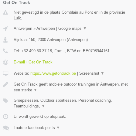
Get On Track
Niet gevestigd in de plaats Comblain au Pont en in de provincie
Luik.
Antwerpen
»
Antwerpen
|
Google maps
▼
Rijnkaai 150
,
2000
Antwerpen
(
Antwerpen
)
Tel:
+32 499 50 37 18
, Fax:
-
, BTW-nr:
BE0798944161
E-mail › Get On Track
Website:
https://www.getontrack.be
|
Screenshot
▼
Get On Track geeft mobiele outdoor trainingen in Antwerpen, met
een sterke
▼
Groepslessen, Outdoor sportlessen, Personal coaching,
Teambuildings,
▼
Er wordt gewerkt op afspraak.
Laatste facebook posts
▼