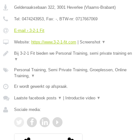
Geldenaaksebaan 322
,
3001
Heverlee
(
Vlaams-Brabant
)
Tel:
0474243953
, Fax:
-
, BTW-nr:
0717667069
E-mail › 3-2-1 Fit
Website:
https://www.3-2-1-fit.com
|
Screenshot
▼
Bij 3-2-1 Fit bieden we Personal Training, semi private training en
▼
Personal Training, Semi Private Training, Groeplessen, Online
Training,
▼
Er wordt gewerkt op afspraak.
Laatste facebook posts
▼
|
Introductie video
▼
Sociale media: