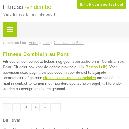
Ik heb een
sportschool
Fitness
-vinden.be
Vind fitness bij u in de buurt!
U bent nu hier:
Home
»
Luik
»
Comblain au Pont
Fitness Comblain au Pont
Fitness-vinden.be bevat helaas nog geen
sportscholen in Comblain au
Pont
. Dit geldt ook voor de gehele provincie Luik (
fitness Luik
). Voer
bovenaan deze pagina uw postcode in voor de dichtstbijzijnde
sportscholen of ga naar
direct contact met sportscholen
om via één e-
mail in contact te komen met meerdere sportscholen tegelijk. Hieronder
worden nu overige resultaten getoond.
1
2
3
4
»
»»
Bull gym