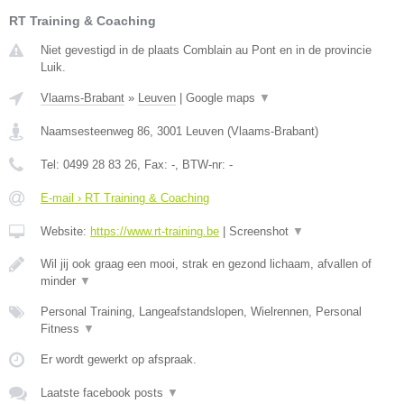
RT Training & Coaching
Niet gevestigd in de plaats Comblain au Pont en in de provincie
Luik.
Vlaams-Brabant
»
Leuven
|
Google maps
▼
Naamsesteenweg 86
,
3001
Leuven
(
Vlaams-Brabant
)
Tel:
0499 28 83 26
, Fax:
-
, BTW-nr:
-
E-mail › RT Training & Coaching
Website:
https://www.rt-training.be
|
Screenshot
▼
Wil jij ook graag een mooi, strak en gezond lichaam, afvallen of
minder
▼
Personal Training, Langeafstandslopen, Wielrennen, Personal
Fitness
▼
Er wordt gewerkt op afspraak.
Laatste facebook posts
▼