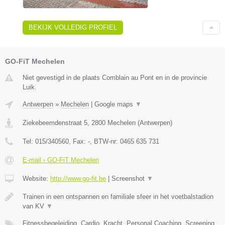
BEKIJK VOLLEDIG PROFIEL
GO-FiT Mechelen
Niet gevestigd in de plaats Comblain au Pont en in de provincie
Luik.
Antwerpen
»
Mechelen
|
Google maps
▼
Ziekebeemdenstraat 5
,
2800
Mechelen
(
Antwerpen
)
Tel:
015/340560
, Fax:
-
, BTW-nr:
0465 635 731
E-mail › GO-FiT Mechelen
Website:
http://www.go-fit.be
|
Screenshot
▼
Trainen in een ontspannen en familiale sfeer in het voetbalstadion
van KV
▼
Fitnessbegeleiding, Cardio, Kracht, Personal Coaching, Screening