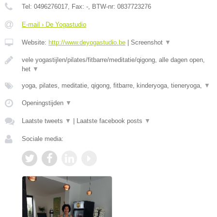
Tel:
0496276017
, Fax:
-
, BTW-nr:
0837723276
E-mail › De Yogastudio
Website:
http://www.deyogastudio.be
|
Screenshot
▼
vele yogastijlen/pilates/fitbarre/meditatie/qigong, alle dagen open,
het
▼
yoga, pilates, meditatie, qigong, fitbarre, kinderyoga, tieneryoga,
▼
Openingstijden
▼
Laatste tweets
▼
|
Laatste facebook posts
▼
Sociale media: