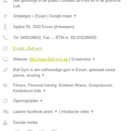
Niet gevestigd in de plaats Comblain au Pont en in de provincie
Luik.
Antwerpen
»
Essen
|
Google maps
▼
Spijker 55
,
2910
Essen
(
Antwerpen
)
Tel:
0490199932
, Fax:
-
, BTW-nr:
BE1032386935
E-mail › Bull gym
Website:
http://www.Bull-gym.be
|
Screenshot
▼
Bull Gym is een zelfstandige gym in Essen, gebouwd vanuit
passie, ervaring
▼
Fitness, Personal training, Kinderen fitness, Groepslessen,
Kickboksen kids
▼
Openingstijden
▼
Laatste facebook posts
▼
|
Introductie video
▼
Sociale media: