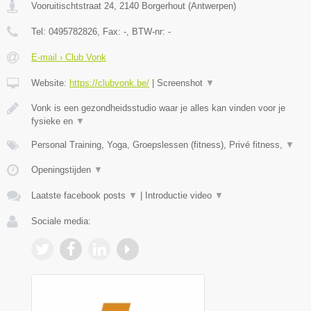
Vooruitischtstraat 24
,
2140
Borgerhout
(
Antwerpen
)
Tel:
0495782826
, Fax:
-
, BTW-nr:
-
E-mail › Club Vonk
Website:
https://clubvonk.be/
|
Screenshot
▼
Vonk is een gezondheidsstudio waar je alles kan vinden voor je
fysieke en
▼
Personal Training, Yoga, Groepslessen (fitness), Privé fitness,
▼
Openingstijden
▼
Laatste facebook posts
▼
|
Introductie video
▼
Sociale media: