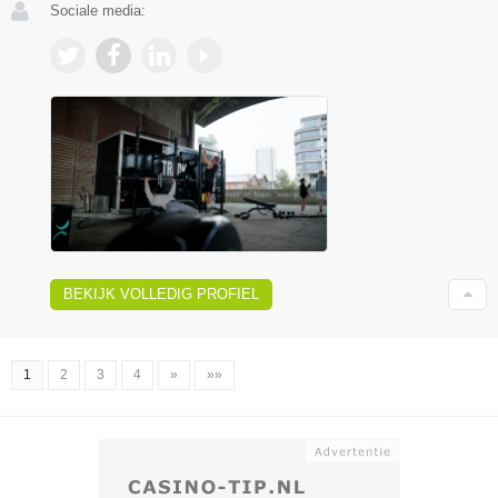
Sociale media:
BEKIJK VOLLEDIG PROFIEL
1
2
3
4
»
»»