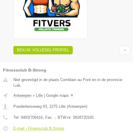
BEKIJK VOLLEDIG PROFIEL
Fitnessclub B-Strong
Niet gevestigd in de plaats Comblain au Pont en in de provincie
Luik.
Antwerpen
»
Lille
|
Google maps
▼
Poederleeseweg 43
,
2275
Lille
(
Antwerpen
)
Tel:
0493/706416
, Fax:
-
, BTW-nr:
0828720191
E-mail › Fitnessclub B-Strong