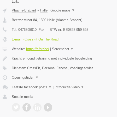
Luik.
Vlaams-Brabant
»
Halle
|
Google maps
▼
Beertsestraat 84
,
1500
Halle
(
Vlaams-Brabant
)
Tel:
0476395010
, Fax:
-
, BTW-nr:
BE0828 959 525
E-mail › CrossFit On The Road
Website:
https://cfotr.be/
|
Screenshot
▼
Kracht en conditietraining met individuele begeleiding
Diensten: CrossFit, Personal Fitness, Voedingsadvies
Openingstijden
▼
Laatste facebook posts
▼
|
Introductie video
▼
Sociale media: