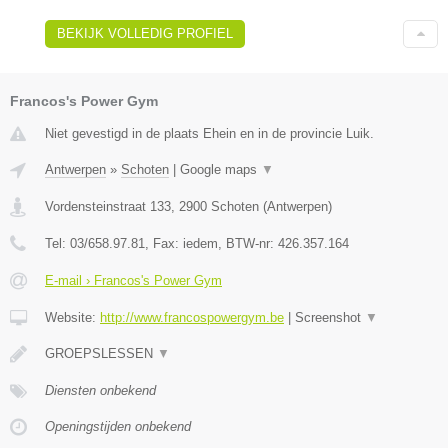
BEKIJK VOLLEDIG PROFIEL
Francos's Power Gym
Niet gevestigd in de plaats Ehein en in de provincie Luik.
Antwerpen
»
Schoten
|
Google maps
▼
Vordensteinstraat 133
,
2900
Schoten
(
Antwerpen
)
Tel:
03/658.97.81
, Fax:
iedem
, BTW-nr:
426.357.164
E-mail › Francos's Power Gym
Website:
http://www.francospowergym.be
|
Screenshot
▼
GROEPSLESSEN
▼
Diensten onbekend
Openingstijden onbekend