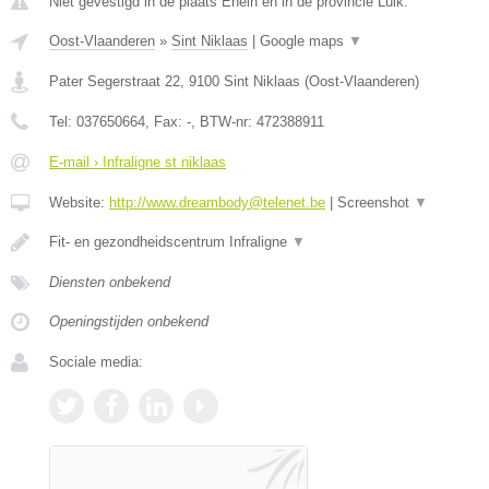
Niet gevestigd in de plaats Ehein en in de provincie Luik.
Oost-Vlaanderen
»
Sint Niklaas
|
Google maps
▼
Pater Segerstraat 22
,
9100
Sint Niklaas
(
Oost-Vlaanderen
)
Tel:
037650664
, Fax:
-
, BTW-nr:
472388911
E-mail › Infraligne st niklaas
Website:
http://www.dreambody@telenet.be
|
Screenshot
▼
Fit- en gezondheidscentrum Infraligne
▼
Diensten onbekend
Openingstijden onbekend
Sociale media: