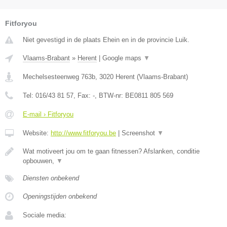
Fitforyou
Niet gevestigd in de plaats Ehein en in de provincie Luik.
Vlaams-Brabant
»
Herent
|
Google maps
▼
Mechelsesteenweg 763b
,
3020
Herent
(
Vlaams-Brabant
)
Tel:
016/43 81 57
, Fax:
-
, BTW-nr:
BE0811 805 569
E-mail › Fitforyou
Website:
http://www.fitforyou.be
|
Screenshot
▼
Wat motiveert jou om te gaan fitnessen? Afslanken, conditie
opbouwen,
▼
Diensten onbekend
Openingstijden onbekend
Sociale media: