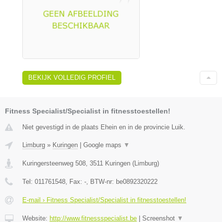
BEKIJK VOLLEDIG PROFIEL
Fitness Specialist/Specialist in fitnesstoestellen!
Niet gevestigd in de plaats Ehein en in de provincie Luik.
Limburg
»
Kuringen
|
Google maps
▼
Kuringersteenweg 508
,
3511
Kuringen
(
Limburg
)
Tel:
011761548
, Fax:
-
, BTW-nr:
be0892320222
E-mail › Fitness Specialist/Specialist in fitnesstoestellen!
Website:
http://www.fitnessspecialist.be
|
Screenshot
▼