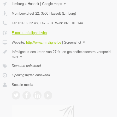
Limburg
»
Hasselt
|
Google maps
▼
Mombeekdreef 22
,
3500
Hasselt
(
Limburg
)
Tel:
011/52.22.48
, Fax:
-
, BTW-nr:
861.016.144
E-mail › Infraligne bvba
Website:
http://www.infraligne.be
|
Screenshot
▼
Infraligne is een keten van 27 fit- en gezondheidscentra verspreid
over
▼
Diensten onbekend
Openingstijden onbekend
Sociale media: