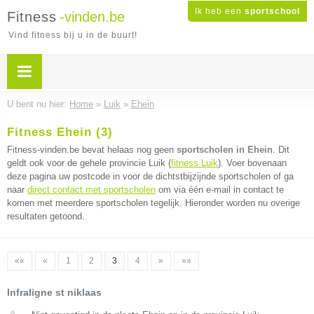
Ik heb een
sportschool
Fitness
-vinden.be
Vind fitness bij u in de buurt!
U bent nu hier:
Home
»
Luik
»
Ehein
Fitness Ehein (3)
Fitness-vinden.be bevat helaas nog geen
sportscholen in Ehein
. Dit
geldt ook voor de gehele provincie Luik (
fitness Luik
). Voer bovenaan
deze pagina uw postcode in voor de dichtstbijzijnde sportscholen of ga
naar
direct contact met sportscholen
om via één e-mail in contact te
komen met meerdere sportscholen tegelijk. Hieronder worden nu overige
resultaten getoond.
««
«
1
2
3
4
»
»»
Infraligne st niklaas