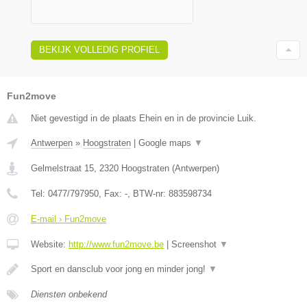
BEKIJK VOLLEDIG PROFIEL
Fun2move
Niet gevestigd in de plaats Ehein en in de provincie Luik.
Antwerpen
»
Hoogstraten
|
Google maps
▼
Gelmelstraat 15
,
2320
Hoogstraten
(
Antwerpen
)
Tel:
0477/797950
, Fax:
-
, BTW-nr:
883598734
E-mail › Fun2move
Website:
http://www.fun2move.be
|
Screenshot
▼
Sport en dansclub voor jong en minder jong!
▼
Diensten onbekend