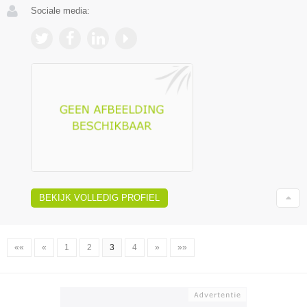
Sociale media:
BEKIJK VOLLEDIG PROFIEL
««
«
1
2
3
4
»
»»