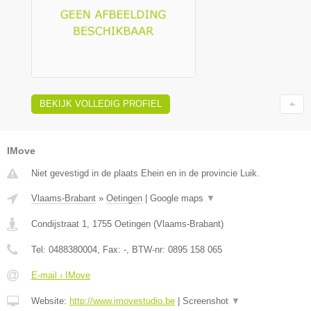
BEKIJK VOLLEDIG PROFIEL
IMove
Niet gevestigd in de plaats Ehein en in de provincie Luik.
Vlaams-Brabant
»
Oetingen
|
Google maps
▼
Condijstraat 1
,
1755
Oetingen
(
Vlaams-Brabant
)
Tel:
0488380004
, Fax:
-
, BTW-nr:
0895 158 065
E-mail › IMove
Website:
http://www.imovestudio.be
|
Screenshot
▼