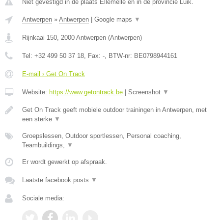
Niet gevestigd in de plaats Ellemelle en in de provincie Luik.
Antwerpen
»
Antwerpen
|
Google maps
▼
Rijnkaai 150
,
2000
Antwerpen
(
Antwerpen
)
Tel:
+32 499 50 37 18
, Fax:
-
, BTW-nr:
BE0798944161
E-mail › Get On Track
Website:
https://www.getontrack.be
|
Screenshot
▼
Get On Track geeft mobiele outdoor trainingen in Antwerpen, met
een sterke
▼
Groepslessen, Outdoor sportlessen, Personal coaching,
Teambuildings,
▼
Er wordt gewerkt op afspraak.
Laatste facebook posts
▼
Sociale media: