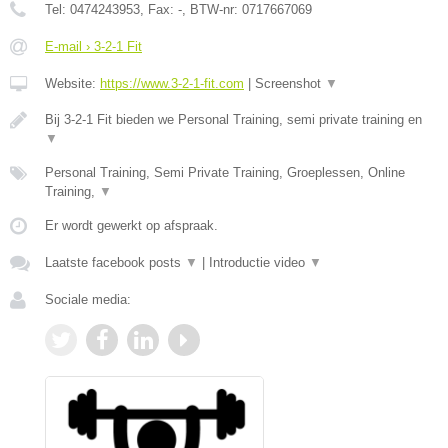
Tel:
0474243953
, Fax:
-
, BTW-nr:
0717667069
E-mail › 3-2-1 Fit
Website:
https://www.3-2-1-fit.com
|
Screenshot
▼
Bij 3-2-1 Fit bieden we Personal Training, semi private training en
▼
Personal Training, Semi Private Training, Groeplessen, Online
Training,
▼
Er wordt gewerkt op afspraak.
Laatste facebook posts
▼
|
Introductie video
▼
Sociale media: