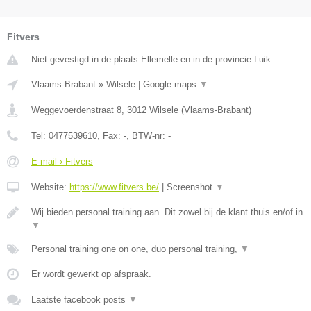
Fitvers
Niet gevestigd in de plaats Ellemelle en in de provincie Luik.
Vlaams-Brabant
»
Wilsele
|
Google maps
▼
Weggevoerdenstraat 8
,
3012
Wilsele
(
Vlaams-Brabant
)
Tel:
0477539610
, Fax:
-
, BTW-nr:
-
E-mail › Fitvers
Website:
https://www.fitvers.be/
|
Screenshot
▼
Wij bieden personal training aan. Dit zowel bij de klant thuis en/of in
▼
Personal training one on one, duo personal training,
▼
Er wordt gewerkt op afspraak.
Laatste facebook posts
▼