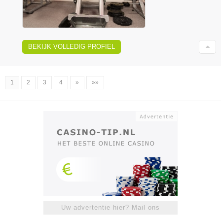
BEKIJK VOLLEDIG PROFIEL
1
2
3
4
»
»»
Uw advertentie hier? Mail ons