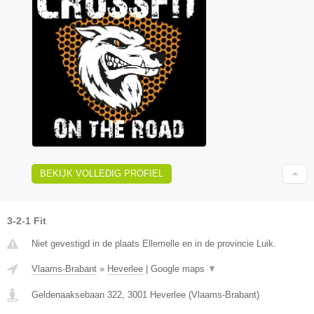
BEKIJK VOLLEDIG PROFIEL
3-2-1 Fit
Niet gevestigd in de plaats Ellemelle en in de provincie Luik.
Vlaams-Brabant
»
Heverlee
|
Google maps
▼
Geldenaaksebaan 322
,
3001
Heverlee
(
Vlaams-Brabant
)