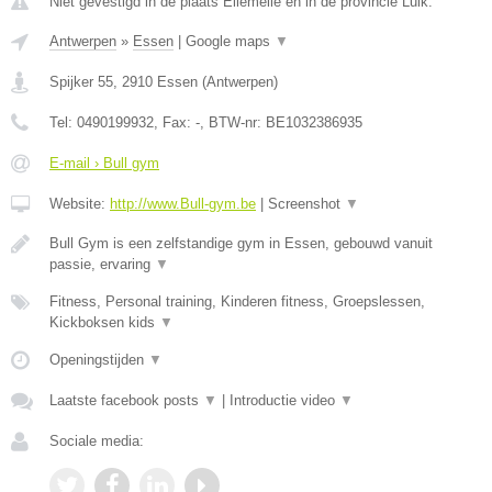
Niet gevestigd in de plaats Ellemelle en in de provincie Luik.
Antwerpen
»
Essen
|
Google maps
▼
Spijker 55
,
2910
Essen
(
Antwerpen
)
Tel:
0490199932
, Fax:
-
, BTW-nr:
BE1032386935
E-mail › Bull gym
Website:
http://www.Bull-gym.be
|
Screenshot
▼
Bull Gym is een zelfstandige gym in Essen, gebouwd vanuit
passie, ervaring
▼
Fitness, Personal training, Kinderen fitness, Groepslessen,
Kickboksen kids
▼
Openingstijden
▼
Laatste facebook posts
▼
|
Introductie video
▼
Sociale media: