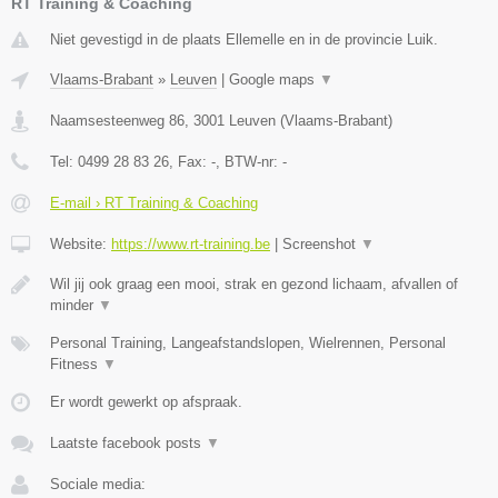
RT Training & Coaching
Niet gevestigd in de plaats Ellemelle en in de provincie Luik.
Vlaams-Brabant
»
Leuven
|
Google maps
▼
Naamsesteenweg 86
,
3001
Leuven
(
Vlaams-Brabant
)
Tel:
0499 28 83 26
, Fax:
-
, BTW-nr:
-
E-mail › RT Training & Coaching
Website:
https://www.rt-training.be
|
Screenshot
▼
Wil jij ook graag een mooi, strak en gezond lichaam, afvallen of
minder
▼
Personal Training, Langeafstandslopen, Wielrennen, Personal
Fitness
▼
Er wordt gewerkt op afspraak.
Laatste facebook posts
▼
Sociale media: