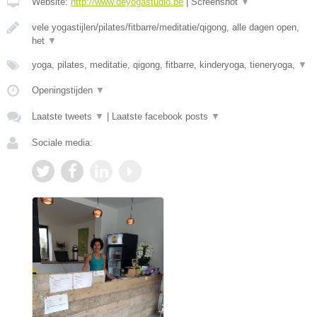
Website:
http://www.deyogastudio.be
|
Screenshot
▼
vele yogastijlen/pilates/fitbarre/meditatie/qigong, alle dagen open,
het
▼
yoga, pilates, meditatie, qigong, fitbarre, kinderyoga, tieneryoga,
▼
Openingstijden
▼
Laatste tweets
▼
|
Laatste facebook posts
▼
Sociale media: