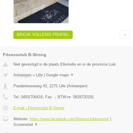
BEKIJK VOLLEDIG PROFIEL
Fitnessclub B-Strong
Niet gevestigd in de plaats Ellemelle en in de provincie Luik.
Antwerpen
»
Lille
|
Google maps
▼
Poederleeseweg 43
,
2275
Lille
(
Antwerpen
)
Tel:
0493/706416
, Fax:
-
, BTW-nr:
0828720191
E-mail › Fitnessclub B-Strong
Website:
https://www.facebook.com/fitnessclubbstrong/
|
Screenshot
▼