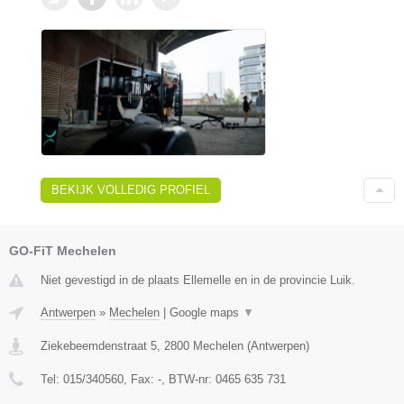
BEKIJK VOLLEDIG PROFIEL
GO-FiT Mechelen
Niet gevestigd in de plaats Ellemelle en in de provincie Luik.
Antwerpen
»
Mechelen
|
Google maps
▼
Ziekebeemdenstraat 5
,
2800
Mechelen
(
Antwerpen
)
Tel:
015/340560
, Fax:
-
, BTW-nr:
0465 635 731