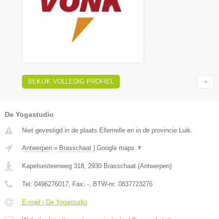
BEKIJK VOLLEDIG PROFIEL
De Yogastudio
Niet gevestigd in de plaats Ellemelle en in de provincie Luik.
Antwerpen
»
Brasschaat
|
Google maps
▼
Kapelsesteenweg 318
,
2930
Brasschaat
(
Antwerpen
)
Tel:
0496276017
, Fax:
-
, BTW-nr:
0837723276
E-mail › De Yogastudio