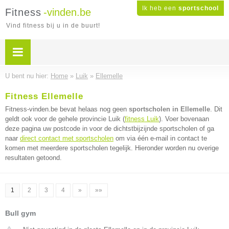
Ik heb een
sportschool
Fitness
-vinden.be
Vind fitness bij u in de buurt!
U bent nu hier:
Home
»
Luik
»
Ellemelle
Fitness Ellemelle
Fitness-vinden.be bevat helaas nog geen
sportscholen in Ellemelle
. Dit
geldt ook voor de gehele provincie Luik (
fitness Luik
). Voer bovenaan
deze pagina uw postcode in voor de dichtstbijzijnde sportscholen of ga
naar
direct contact met sportscholen
om via één e-mail in contact te
komen met meerdere sportscholen tegelijk. Hieronder worden nu overige
resultaten getoond.
1
2
3
4
»
»»
Bull gym