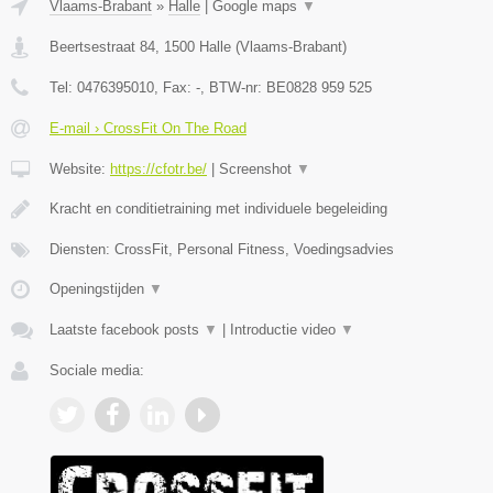
Vlaams-Brabant
»
Halle
|
Google maps
▼
Beertsestraat 84
,
1500
Halle
(
Vlaams-Brabant
)
Tel:
0476395010
, Fax:
-
, BTW-nr:
BE0828 959 525
E-mail › CrossFit On The Road
Website:
https://cfotr.be/
|
Screenshot
▼
Kracht en conditietraining met individuele begeleiding
Diensten: CrossFit, Personal Fitness, Voedingsadvies
Openingstijden
▼
Laatste facebook posts
▼
|
Introductie video
▼
Sociale media: