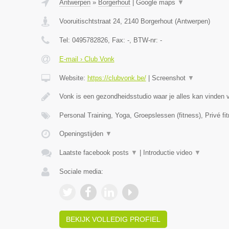
Antwerpen
»
Borgerhout
|
Google maps
▼
Vooruitischtstraat 24
,
2140
Borgerhout
(
Antwerpen
)
Tel:
0495782826
, Fax:
-
, BTW-nr:
-
E-mail › Club Vonk
Website:
https://clubvonk.be/
|
Screenshot
▼
Vonk is een gezondheidsstudio waar je alles kan vinden 
Personal Training, Yoga, Groepslessen (fitness), Privé fi
Openingstijden
▼
Laatste facebook posts
▼
|
Introductie video
▼
Sociale media:
BEKIJK VOLLEDIG PROFIEL