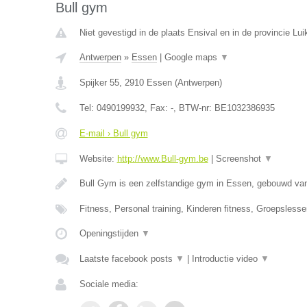
Bull gym
Niet gevestigd in de plaats Ensival en in de provincie Lui
Antwerpen
»
Essen
|
Google maps
▼
Spijker 55
,
2910
Essen
(
Antwerpen
)
Tel:
0490199932
, Fax:
-
, BTW-nr:
BE1032386935
E-mail › Bull gym
Website:
http://www.Bull-gym.be
|
Screenshot
▼
Bull Gym is een zelfstandige gym in Essen, gebouwd van
Fitness, Personal training, Kinderen fitness, Groepsles
Openingstijden
▼
Laatste facebook posts
▼
|
Introductie video
▼
Sociale media: