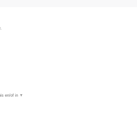
k.
uis en/of in
▼