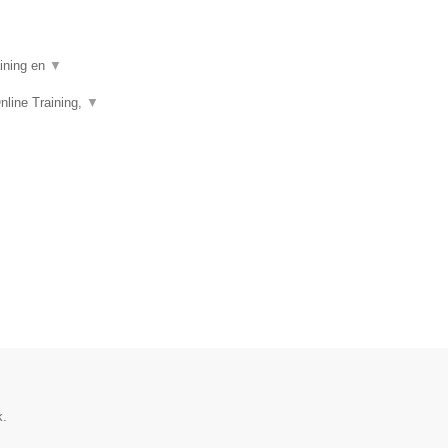
aining en
▼
nline Training,
▼
k.