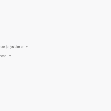
voor je fysieke en
▼
tness,
▼