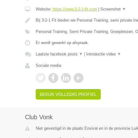
Website:
https://www.3-2-1-fit.com
|
Screenshot
▼
Bij 3-2-1 Fit bieden we Personal Training, semi private tr
Personal Training, Semi Private Training, Groeplessen, O
Er wordt gewerkt op afspraak.
Laatste facebook posts
▼
|
Introductie video
▼
Sociale media:
BEKIJK VOLLEDIG PROFIEL
Club Vonk
Niet gevestigd in de plaats Ensival en in de provincie Lui