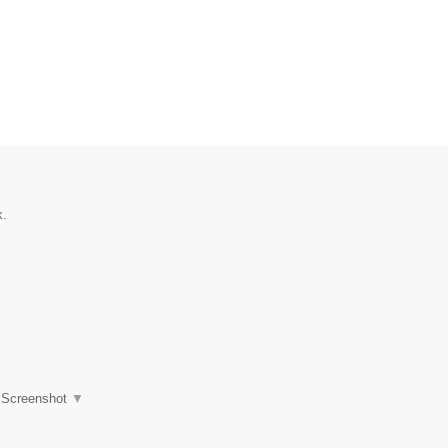
k.
|
Screenshot
▼