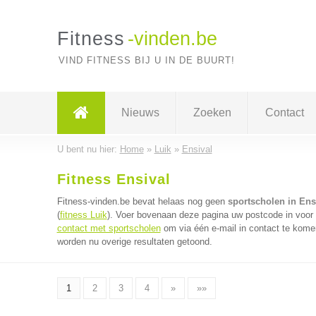
Fitness
-vinden.be
VIND FITNESS BIJ U IN DE BUURT!
Nieuws
Zoeken
Contact
U bent nu hier:
Home
»
Luik
»
Ensival
Fitness Ensival
Fitness-vinden.be bevat helaas nog geen
sportscholen in Ens
(
fitness Luik
). Voer bovenaan deze pagina uw postcode in voor d
contact met sportscholen
om via één e-mail in contact te kome
worden nu overige resultaten getoond.
1
2
3
4
»
»»