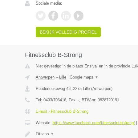
Sociale media:
BEKIJK VOLLEDIG PROFIEL
Fitnessclub B-Strong
Niet gevestigd in de plaats Ensival en in de provincie Lui
Antwerpen
»
Lille
|
Google maps
▼
Poederleeseweg 43
,
2275
Lille
(
Antwerpen
)
Tel:
0493/706416
, Fax:
-
, BTW-nr:
0828720191
E-mail › Fitnessclub B-Strong
Website:
https://www.facebook.com/fitnessclubbstrong/
Fitness
▼