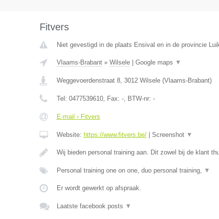
Fitvers
Niet gevestigd in de plaats Ensival en in de provincie Lui
Vlaams-Brabant
»
Wilsele
|
Google maps
▼
Weggevoerdenstraat 8
,
3012
Wilsele
(
Vlaams-Brabant
)
Tel:
0477539610
, Fax:
-
, BTW-nr:
-
E-mail › Fitvers
Website:
https://www.fitvers.be/
|
Screenshot
▼
Wij bieden personal training aan. Dit zowel bij de klant th
Personal training one on one, duo personal training,
▼
Er wordt gewerkt op afspraak.
Laatste facebook posts
▼