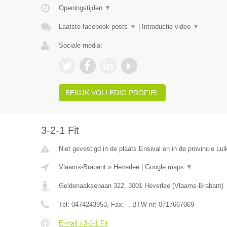
Openingstijden
▼
Laatste facebook posts
▼
|
Introductie video
▼
Sociale media:
BEKIJK VOLLEDIG PROFIEL
3-2-1 Fit
Niet gevestigd in de plaats Ensival en in de provincie Lui
Vlaams-Brabant
»
Heverlee
|
Google maps
▼
Geldenaaksebaan 322
,
3001
Heverlee
(
Vlaams-Brabant
)
Tel:
0474243953
, Fax:
-
, BTW-nr:
0717667069
E-mail › 3-2-1 Fit