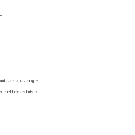
k.
uit passie, ervaring
▼
sen, Kickboksen kids
▼